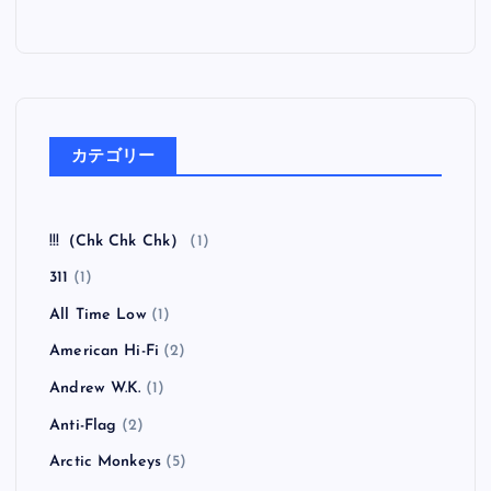
カテゴリー
!!!（Chk Chk Chk）
(1)
311
(1)
All Time Low
(1)
American Hi-Fi
(2)
Andrew W.K.
(1)
Anti-Flag
(2)
Arctic Monkeys
(5)