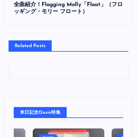
全曲紹介！Flogging Molly「Float」（フロ
稿
ッギング・モリー フロート）
ナ
ビ
Related Posts
ゲ
ー
シ
ョ
来日記念Oasis特集
ン