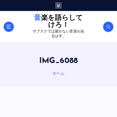
内
容
を
音楽を語らして
ス
けろ！
キ
サブスクでは届かない音楽があ
ッ
るはず。
プ
IMG_6088
ホーム