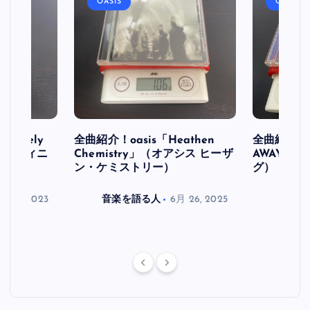
OASIS
OASIS
initely
全曲紹介！oasis「Heathen
全曲紹介！oa
ス デフィニ
Chemistry」（オアシス ヒーザ
AWAY」
ン・ケミストリー）
グ）
月 30, 2023
音楽を語る人
6月 26, 2025
音楽を