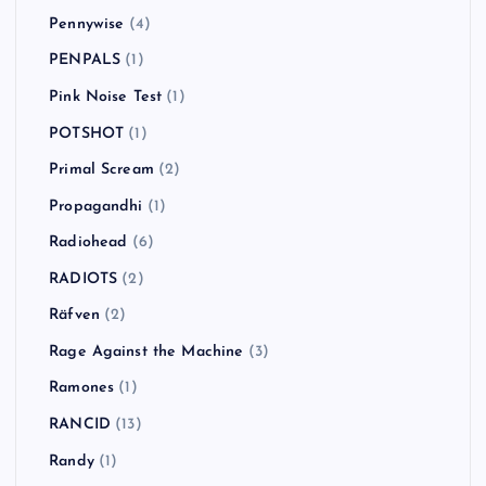
Pennywise
(4)
PENPALS
(1)
Pink Noise Test
(1)
POTSHOT
(1)
Primal Scream
(2)
Propagandhi
(1)
Radiohead
(6)
RADIOTS
(2)
Räfven
(2)
Rage Against the Machine
(3)
Ramones
(1)
RANCID
(13)
Randy
(1)