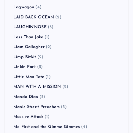
Lagwagon
(4)
LAID BACK OCEAN
(2)
LAUGHIN'NOSE
(5)
Less Than Jake
(1)
Liam Gallagher
(2)
Limp Bizkit
(2)
Linkin Park
(5)
Little Man Tate
(1)
MAN WITH A MISSION
(2)
Mando Diao
(5)
Manic Street Preachers
(3)
Massive Attack
(1)
Me First and the Gimme Gimmes
(4)