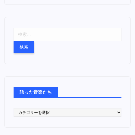
検
索
:
語った音楽たち
語
っ
た
音