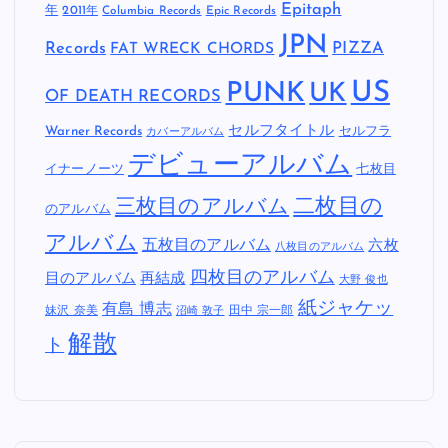
Epitaph
年
2011年
Columbia Records
Epic Records
JPN
Records
FAT WRECK CHORDS
PIZZA
US
PUNK
UK
OF DEATH RECORDS
セルフタイトル
Warner Records
セルフラ
カバーアルバム
デビューアルバム
イナーノーツ
七枚目
二枚目の
三枚目のアルバム
のアルバム
アルバム
五枚目のアルバム
六枚
八枚目のアルバム
四枚目のアルバム
目のアルバム
再結成
大野 俊也
紙ジャケッ
有島 博志
妹沢 奈美
田中 宗一郎
沼崎 敦子
解散
ト