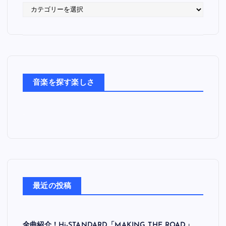
語
っ
た
音
楽
た
ち
音楽を探す楽しさ