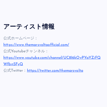
アーティスト情報
公式ホームページ：
https://www.themarsvoltaofficial.com/
公式Youtubeチャンネル：
https://www.youtube.com/channel/UC8I6kOvPYaYZiFQ
WfbnSFyQ
公式Twitter：
https://twitter.com/themarsvolta