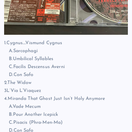
1.Cygnus….Vismund Cygnus
A.Sarcophagi
B.Umbilical Syllables
C.Facilis Descensus Averni
D.Con Safo
2.The Widow
3L’Via L’Viaquez
4.Miranda That Ghost Just Isn’t Holy Anymore
A.Vade Mecum
B.Pour Another Icepick
C.Pisacis (Phra-Men-Ma)
D.Con Safo