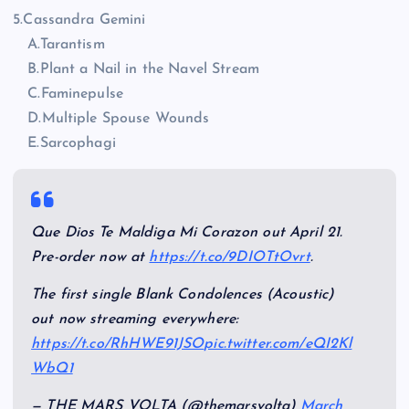
5.Cassandra Gemini
A.Tarantism
B.Plant a Nail in the Navel Stream
C.Faminepulse
D.Multiple Spouse Wounds
E.Sarcophagi
Que Dios Te Maldiga Mi Corazon out April 21.
Pre-order now at
https://t.co/9DIOTtOvrt
.
The first single Blank Condolences (Acoustic)
out now streaming everywhere:
https://t.co/RhHWE91JSO
pic.twitter.com/eQI2Kl
WbQ1
— THE MARS VOLTA (@themarsvolta)
March