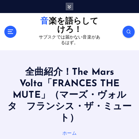
内
容
を
音楽を語らして
ス
けろ！
キ
サブスクでは届かない音楽があ
ッ
るはず。
プ
全曲紹介！The Mars
Volta「FRANCES THE
MUTE」（マーズ・ヴォル
タ フランシス・ザ・ミュー
ト）
ホーム