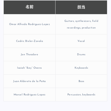
担当
名前
Guitars, synthesizers, field
Omar Alfredo Rodríguez-Lopez
recordings, production
Cedric Bixler-Zavala
Vocal
Jon Theodore
Drums
Isaiah “Ikey” Owens
Keyboards
Juan Alderete de la Peña
Bass
Marcel Rodriguez-Lopez
Percussion, keyboards