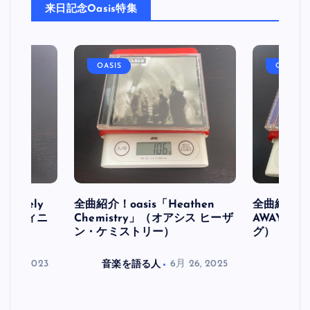
来日記念Oasis特集
OASIS
OASIS
initely
全曲紹介！oasis「Heathen
全曲紹介！oa
ス デフィニ
Chemistry」（オアシス ヒーザ
AWAY」
ン・ケミストリー）
グ）
月 30, 2023
音楽を語る人
6月 26, 2025
音楽を