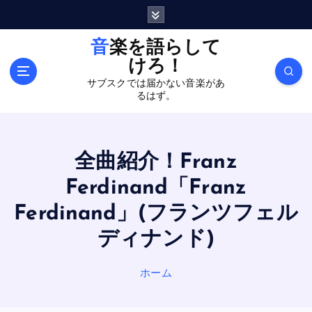
内
容
を
音楽を語らして
ス
けろ！
キ
サブスクでは届かない音楽があ
ッ
るはず。
プ
全曲紹介！Franz
Ferdinand「Franz
Ferdinand」(フランツフェル
ディナンド)
ホーム