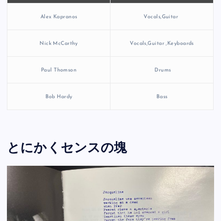
Alex Kapranos
Vocals,Guitar
Nick McCarthy
Vocals,Guitar ,Keyboards
Paul Thomson
Drums
Bob Hardy
Bass
とにかくセンスの塊