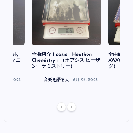
initely
全曲紹介！oasis「Heathen
全曲紹介！oa
ス デフィニ
Chemistry」（オアシス ヒーザ
AWAY」
ン・ケミストリー）
グ）
月 30, 2023
音楽を語る人
6月 26, 2025
音楽を