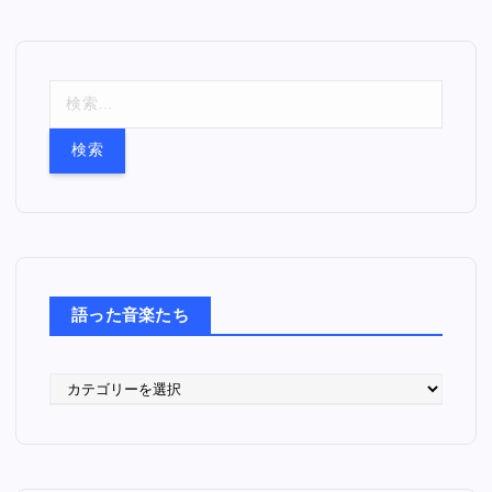
検
索
:
語った音楽たち
語
っ
た
音
楽