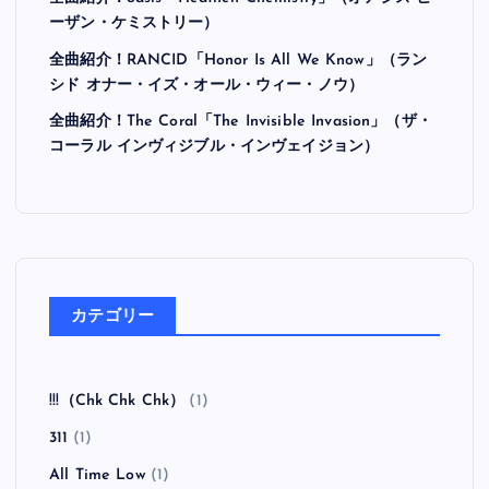
最近の投稿
全曲紹介！Hi-STANDARD「MAKING THE ROAD」
（ハイ・スタンダード メイキング・ザ・ロード）
全曲紹介！BRAHMAN「A FORLORN HOPE」（ブラ
フマン ア・フォーローン・ホープ）
全曲紹介！oasis「Heathen Chemistry」（オアシス ヒ
ーザン・ケミストリー）
全曲紹介！RANCID「Honor Is All We Know」（ラン
シド オナー・イズ・オール・ウィー・ノウ）
全曲紹介！The Coral「The Invisible Invasion」（ザ・
コーラル インヴィジブル・インヴェイジョン）