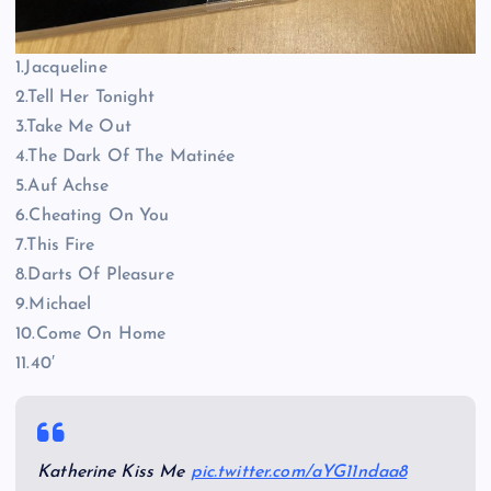
1.Jacqueline
2.Tell Her Tonight
3.Take Me Out
4.The Dark Of The Matinée
5.Auf Achse
6.Cheating On You
7.This Fire
8.Darts Of Pleasure
9.Michael
10.Come On Home
11.40′
Katherine Kiss Me
pic.twitter.com/aYG11ndaa8