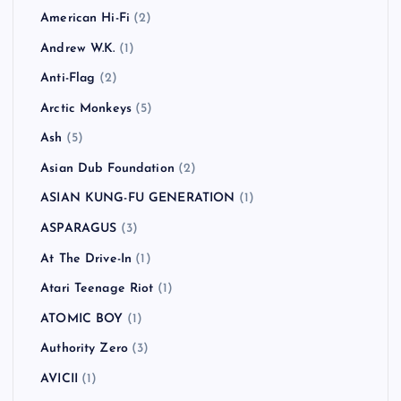
カテゴリー
!!!（Chk Chk Chk）
(1)
311
(1)
All Time Low
(1)
American Hi-Fi
(2)
Andrew W.K.
(1)
Anti-Flag
(2)
Arctic Monkeys
(5)
Ash
(5)