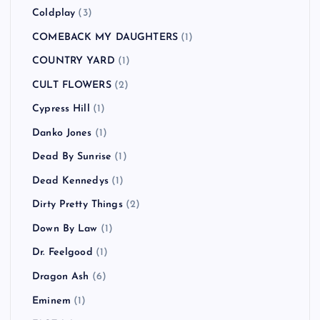
BUGY CRAXONE
(1)
Caravan Palace
(1)
CATO SALSA EXPERIENCE
(1)
Charlotte Hatherley
(1)
CHVRCHES
(1)
Clap Your Hands Say Yeah
(2)
Clipse
(1)
COCOBAT
(1)
Coldplay
(3)
COMEBACK MY DAUGHTERS
(1)
COUNTRY YARD
(1)
CULT FLOWERS
(2)
Cypress Hill
(1)