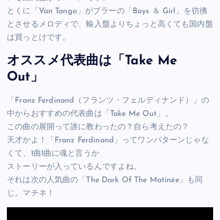
とくに「Van Tango」がブラーの「Boys ＆ Girl」を彷彿
とさせるメロディで、輸入盤よりちょっと高くても国内盤
は買っとけです。
オススメ代表曲は「Take Me
Out」
「Franz Ferdinand（フランツ・フェルディナンド）」の
中からおすすめの代表曲は「Take Me Out」。
この曲の展開って誰に教わったの？自ら考えたの？
天才かよ！「Franz Ferdinand」ってワンパターンじゃな
くて、1曲1曲に魂と言うか
ストーリーが入っているんですよね。
それは次の人気曲の「The Dark Of The Matinée」も同
じ。マチネ！