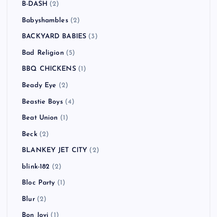
Asian Dub Foundation
(2)
ASIAN KUNG-FU GENERATION
(1)
ASPARAGUS
(3)
At The Drive-In
(1)
Atari Teenage Riot
(1)
ATOMIC BOY
(1)
Authority Zero
(3)
AVICII
(1)
B-DASH
(2)
Babyshambles
(2)
BACKYARD BABIES
(3)
Bad Religion
(5)
BBQ CHICKENS
(1)