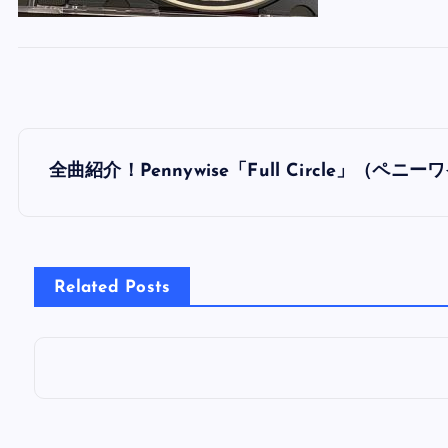
投
全曲紹介！Pennywise「Full Circle」（ペ
稿
ナ
Related Posts
ビ
ゲ
ー