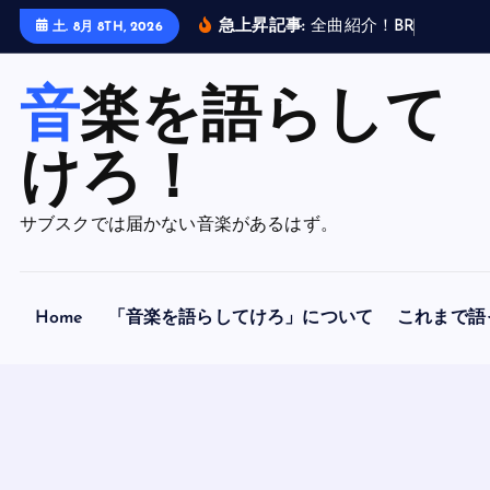
内
急上昇記事:
全
曲
紹
介
！
B
R
A
H
M
A
N
土. 8月 8TH, 2026
容
を
音楽を語らして
ス
キ
ッ
けろ！
プ
サブスクでは届かない音楽があるはず。
Home
「音楽を語らしてけろ」について
これまで語