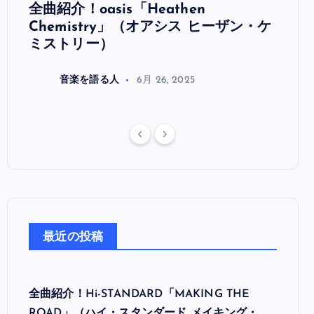
全曲紹介！oasis「Heathen
全曲紹
リ
Chemistry」（オアシス ヒーザン・ケ
（オ
ミストリー）
音楽を語る人
6月 26, 2025
最近の投稿
全曲紹介！Hi-STANDARD「MAKING THE
ROAD」（ハイ・スタンダード メイキング・