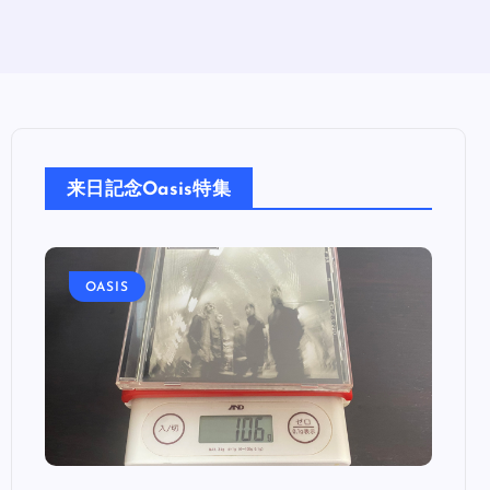
来日記念Oasis特集
OASIS
OA