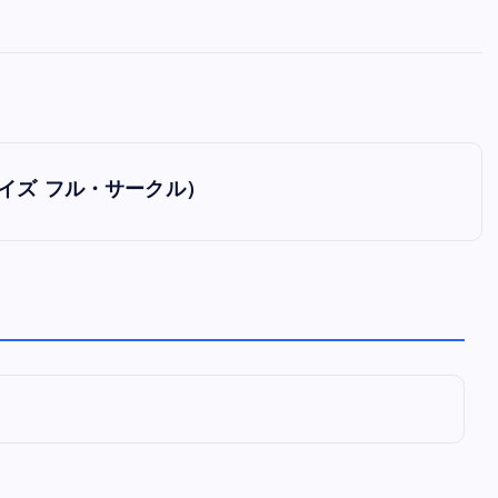
全曲紹介！oasis「Definitely
Maybe」（オアシス デフィニト
ー・メイビー）
音楽を語る人
8月 30, 2023
ニーワイズ フル・サークル）