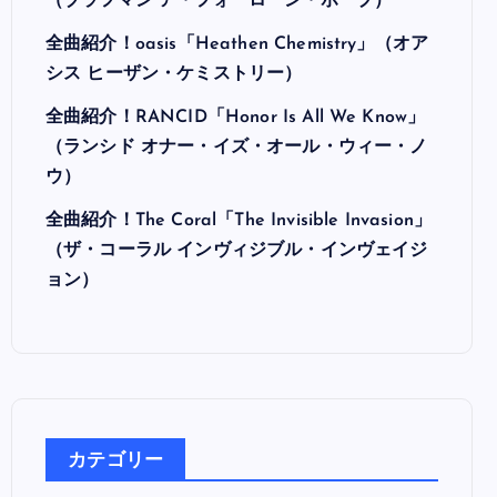
最近の投稿
全曲紹介！Hi-STANDARD「MAKING THE
ROAD」（ハイ・スタンダード メイキング・
ザ・ロード）
全曲紹介！BRAHMAN「A FORLORN HOPE」
（ブラフマン ア・フォーローン・ホープ）
全曲紹介！oasis「Heathen Chemistry」（オア
シス ヒーザン・ケミストリー）
全曲紹介！RANCID「Honor Is All We Know」
（ランシド オナー・イズ・オール・ウィー・ノ
ウ）