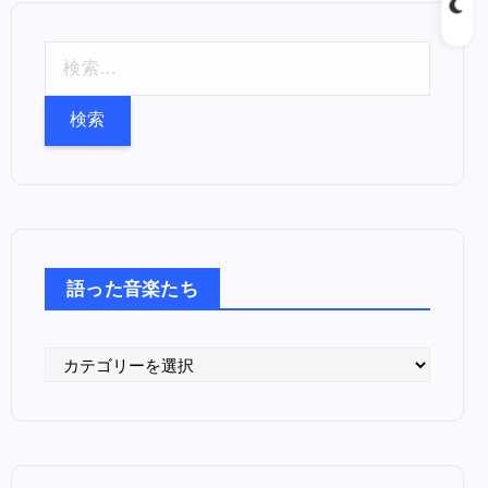
検
索
:
語った音楽たち
語
っ
た
音
楽