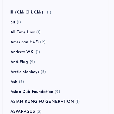
全曲紹介！The Coral「The Invisible Invasion」
（ザ・コーラル インヴィジブル・インヴェイジ
ョン）
カテゴリー
!!!（Chk Chk Chk）
(1)
311
(1)
All Time Low
(1)
American Hi-Fi
(2)