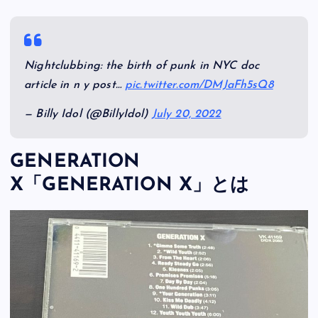
Nightclubbing: the birth of punk in NYC doc
article in n y post…
pic.twitter.com/DMJaFh5sQ8
— Billy Idol (@BillyIdol)
July 20, 2022
GENERATION
X「GENERATION X」とは