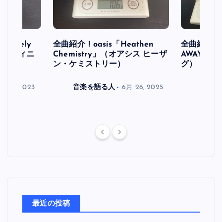
initely
全曲紹介！oasis「Heathen
全曲紹介！oa
ス デフィニ
Chemistry」（オアシス ヒーザ
AWAY」
ン・ケミストリー）
グ）
月 30, 2023
音楽を語る人
6月 26, 2025
音楽を
最近の投稿