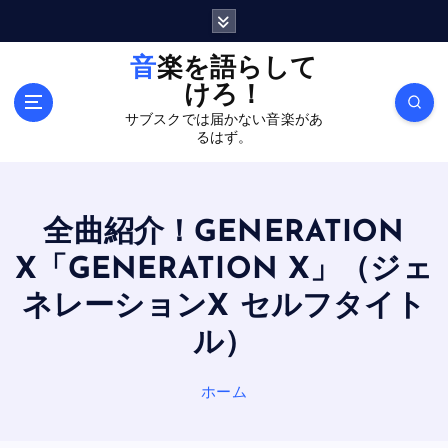
内
容
を
音楽を語らして
ス
けろ！
キ
サブスクでは届かない音楽があ
ッ
るはず。
プ
全曲紹介！GENERATION
X「GENERATION X」（ジェ
ネレーションX セルフタイト
ル）
ホーム