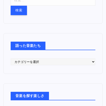
索
:
語った音楽たち
語
っ
た
音
楽
た
ち
音楽を探す楽しさ