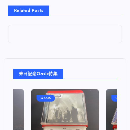
Related Posts
来日記念Oasis特集
OASIS
OASIS