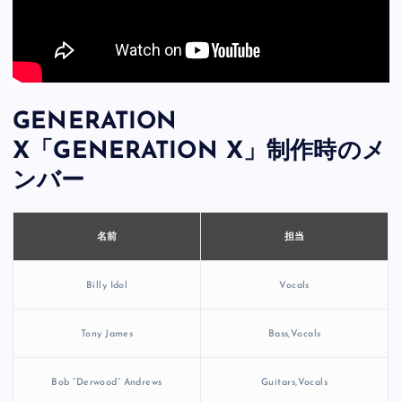
GENERATION
X「GENERATION X」制作時のメ
ンバー
担当
名前
Billy Idol
Vocals
Tony James
Bass,Vocals
Bob “Derwood” Andrews
Guitars,Vocals