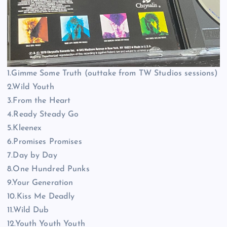
1.Gimme Some Truth (outtake from TW Studios sessions)
2.Wild Youth
3.From the Heart
4.Ready Steady Go
5.Kleenex
6.Promises Promises
7.Day by Day
8.One Hundred Punks
9.Your Generation
10.Kiss Me Deadly
11.Wild Dub
12.Youth Youth Youth