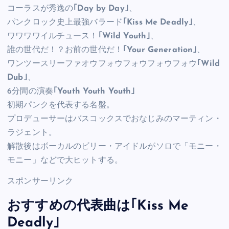
コーラスが秀逸の
｢Day by Day｣
、
パンクロック史上最強バラード
｢Kiss Me Deadly｣
、
ワワワワイルチュース！
｢Wild Youth｣
、
誰の世代だ！？お前の世代だ！
｢Your Generation｣
、
ワンツースリーファオウフォウフォウフォウフォウ
｢Wild
Dub｣
、
6分間の演奏
｢Youth Youth Youth｣
初期パンクを代表する名盤。
プロデューサーはバスコックスでおなじみのマーティン・
ラジェント。
解散後はボーカルのビリー・アイドルがソロで「モニー・
モニー」などで大ヒットする。
スポンサーリンク
おすすめの代表曲は｢Kiss Me
Deadly｣