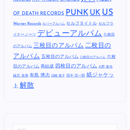
US
PUNK
UK
OF DEATH RECORDS
セルフタイトル
Warner Records
セルフラ
カバーアルバム
デビューアルバム
イナーノーツ
七枚目
二枚目の
三枚目のアルバム
のアルバム
アルバム
五枚目のアルバム
六枚
八枚目のアルバム
四枚目のアルバム
目のアルバム
再結成
大野 俊也
紙ジャケッ
有島 博志
妹沢 奈美
田中 宗一郎
沼崎 敦子
解散
ト
検