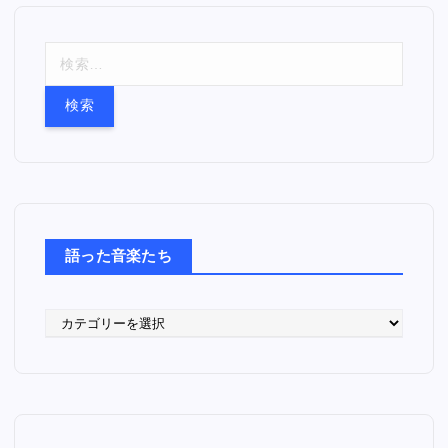
検
索
:
語った音楽たち
語
っ
た
音
楽
た