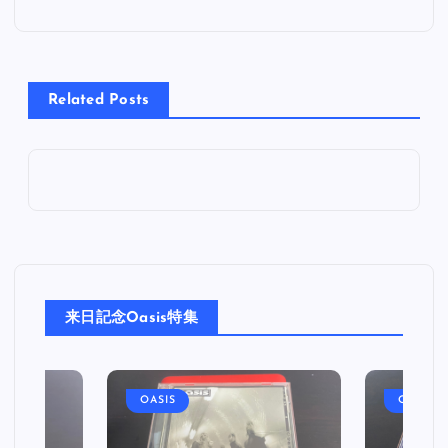
ナ
ビ
Related Posts
ゲ
ー
シ
ョ
来日記念Oasis特集
ン
OASIS
OASIS