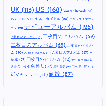
US
(168)
UK
(116)
Warner Records
(21)
セルフタイトル
(28)
セルフライナーノ
カバーアルバム
(15)
デビューアルバム
(125)
ーツ
(21)
三枚目のアルバム
(59)
七枚目のアルバム
(21)
二枚目のアルバム
(68)
五枚目のアルバ
ム
(30)
六枚目のアルバム
(27)
再
八枚目のアルバム
(16)
四枚目のアルバム
(42)
結成
(27)
妹
大野 俊也
(16)
有島 博志
(32)
沢 奈美
(18)
田中 宗一郎
(17)
沼崎 敦子
(16)
解散
(87)
紙ジャケット
(43)