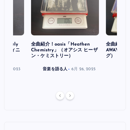
initely
全曲紹介！oasis「Heathen
全曲紹介！oa
ス デフィニ
Chemistry」（オアシス ヒーザ
AWAY」
ン・ケミストリー）
グ）
月 30, 2023
音楽を語る人
6月 26, 2025
音楽を