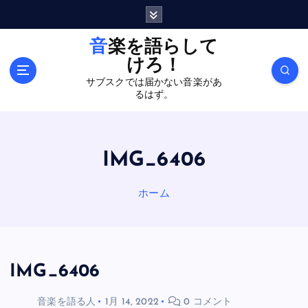
内
容
を
音楽を語らして
ス
けろ！
キ
サブスクでは届かない音楽があ
ッ
るはず。
プ
IMG_6406
ホーム
IMG_6406
音楽を語る人
1月 14, 2022
0 コメント