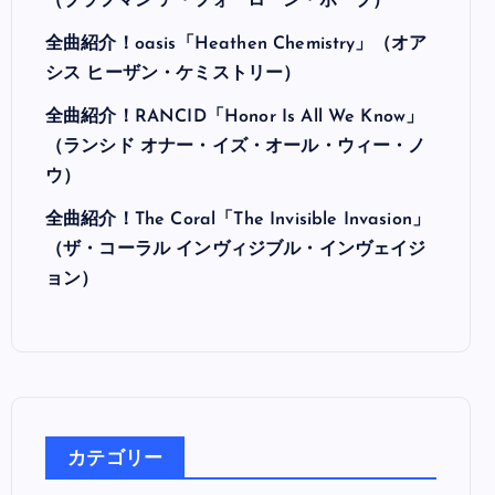
最近の投稿
全曲紹介！Hi-STANDARD「MAKING THE
ROAD」（ハイ・スタンダード メイキング・
ザ・ロード）
全曲紹介！BRAHMAN「A FORLORN HOPE」
（ブラフマン ア・フォーローン・ホープ）
全曲紹介！oasis「Heathen Chemistry」（オア
シス ヒーザン・ケミストリー）
全曲紹介！RANCID「Honor Is All We Know」
（ランシド オナー・イズ・オール・ウィー・ノ
ウ）