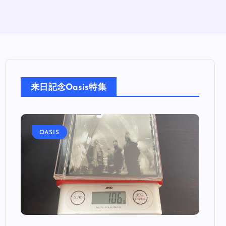
来日記念Oasis特集
OASIS
OA