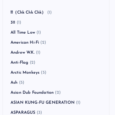
全曲紹介！The Coral「The Invisible Invasion」
（ザ・コーラル インヴィジブル・インヴェイジ
ョン）
カテゴリー
!!!（Chk Chk Chk）
(1)
311
(1)
All Time Low
(1)
American Hi-Fi
(2)