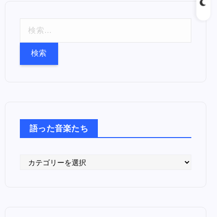
検
索
:
語った音楽たち
語
っ
た
音
楽