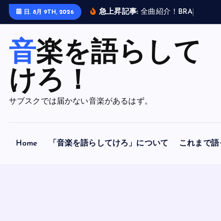
内
急上昇記事:
全
曲
紹
介
！
B
R
A
H
M
A
N
日. 8月 9TH, 2026
容
を
音楽を語らして
ス
キ
ッ
けろ！
プ
サブスクでは届かない音楽があるはず。
Home
「音楽を語らしてけろ」について
これまで語