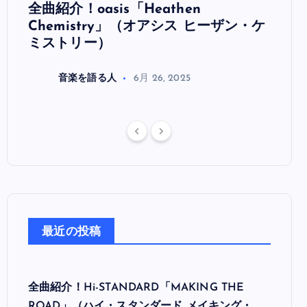
全曲紹介！oasis「Heathen
全曲紹
リ
Chemistry」（オアシス ヒーザン・ケ
（オ
ミストリー）
音楽を語る人
6月 26, 2025
最近の投稿
全曲紹介！Hi-STANDARD「MAKING THE
ROAD」（ハイ・スタンダード メイキング・