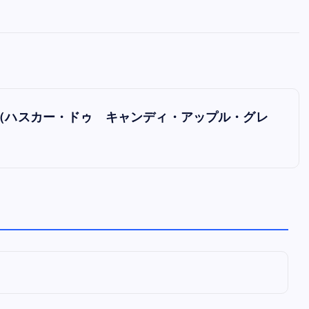
全曲紹介！oasis「Definitely
Maybe」（オアシス デフィニト
ー・メイビー）
音楽を語る人
8月 30, 2023
 Grey」（ハスカー・ドゥ キャンディ・アップル・グレ