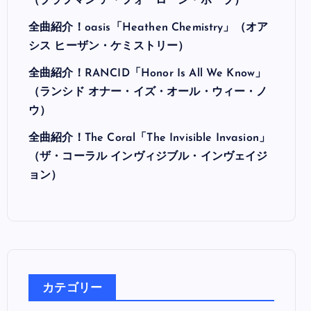
最近の投稿
全曲紹介！Hi-STANDARD「MAKING THE
ROAD」（ハイ・スタンダード メイキング・
ザ・ロード）
全曲紹介！BRAHMAN「A FORLORN HOPE」
（ブラフマン ア・フォーローン・ホープ）
全曲紹介！oasis「Heathen Chemistry」（オア
シス ヒーザン・ケミストリー）
全曲紹介！RANCID「Honor Is All We Know」
（ランシド オナー・イズ・オール・ウィー・ノ
ウ）