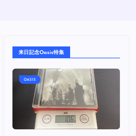
来日記念Oasis特集
OASIS
OA