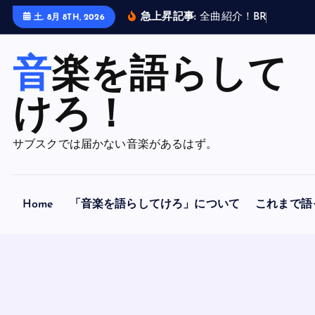
内
急上昇記事:
全
曲
紹
介
！
B
R
A
H
M
A
N
土. 8月 8TH, 2026
容
を
音楽を語らして
ス
キ
ッ
けろ！
プ
サブスクでは届かない音楽があるはず。
Home
「音楽を語らしてけろ」について
これまで語