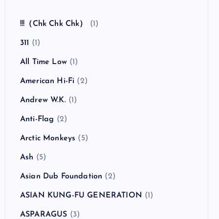
全曲紹介！The Coral「The Invisible Invasion」
（ザ・コーラル インヴィジブル・インヴェイジ
ョン）
カテゴリー
!!!（Chk Chk Chk）
(1)
311
(1)
All Time Low
(1)
American Hi-Fi
(2)