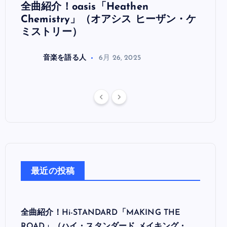
全曲紹介！oasis「Heathen
全曲紹
リ
Chemistry」（オアシス ヒーザン・ケ
（オ
ミストリー）
音楽を語る人
6月 26, 2025
最近の投稿
全曲紹介！Hi-STANDARD「MAKING THE
ROAD」（ハイ・スタンダード メイキング・