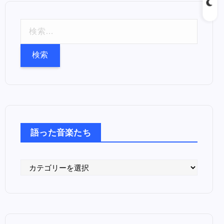
検
索
:
語った音楽たち
語
っ
た
音
楽