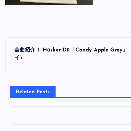
投
全曲紹介！ Hüsker Dü「Candy Apple
稿
イ）
ナ
ビ
Related Posts
ゲ
ー