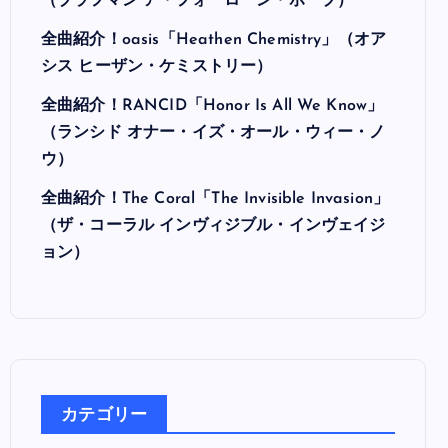
最近の投稿
全曲紹介！Hi-STANDARD「MAKING THE
ROAD」（ハイ・スタンダード メイキング・
ザ・ロード）
全曲紹介！BRAHMAN「A FORLORN HOPE」
（ブラフマン ア・フォーローン・ホープ）
全曲紹介！oasis「Heathen Chemistry」（オア
シス ヒーザン・ケミストリー）
全曲紹介！RANCID「Honor Is All We Know」
（ランシド オナー・イズ・オール・ウィー・ノ
ウ）