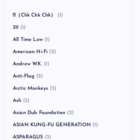
全曲紹介！The Coral「The Invisible Invasion」
（ザ・コーラル インヴィジブル・インヴェイジ
ョン）
カテゴリー
!!!（Chk Chk Chk）
(1)
311
(1)
All Time Low
(1)
American Hi-Fi
(2)