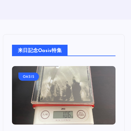
来日記念Oasis特集
OASIS
OA