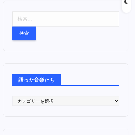
検
索
:
語った音楽たち
語
っ
た
音
楽