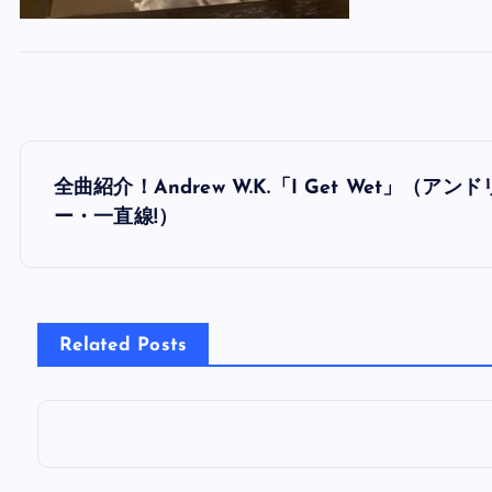
投
全曲紹介！Andrew W.K.「I Get Wet」（
稿
ー・一直線!）
ナ
ビ
Related Posts
ゲ
ー