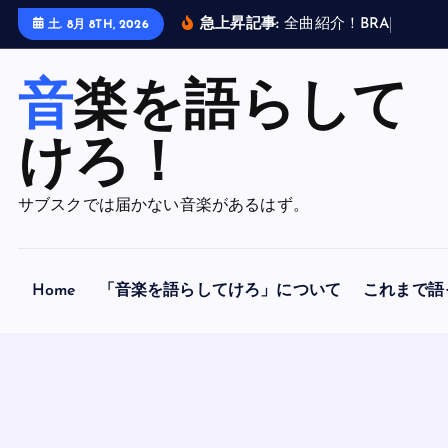
内
急上昇記事:
全
曲
紹
介
！
B
R
A
H
M
A
N
土. 8月 8TH, 2026
容
を
音楽を語らして
ス
キ
ッ
けろ！
プ
サブスクでは届かない音楽があるはず。
Home
「音楽を語らしてけろ」について
これまで語