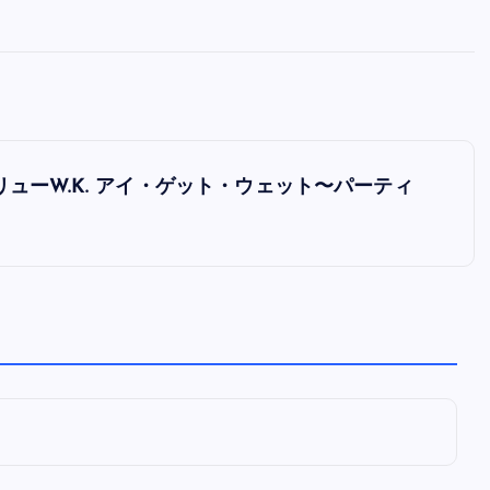
全曲紹介！oasis「Definitely
Maybe」（オアシス デフィニト
ー・メイビー）
音楽を語る人
8月 30, 2023
アンドリューW.K. アイ・ゲット・ウェット〜パーティ