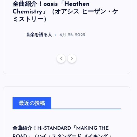
全曲紹介！oasis「Heathen
全曲紹
リ
Chemistry」（オアシス ヒーザン・ケ
（オ
ミストリー）
音楽を語る人
6月 26, 2025
最近の投稿
全曲紹介！Hi-STANDARD「MAKING THE
ROAD」（ハイ・スタンダード メイキング・