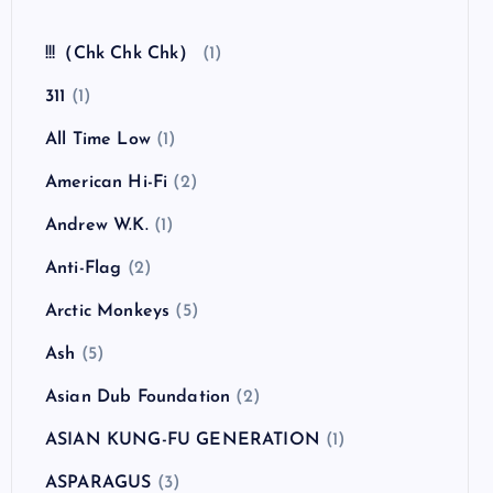
!!!（Chk Chk Chk）
(1)
311
(1)
All Time Low
(1)
American Hi-Fi
(2)
Andrew W.K.
(1)
Anti-Flag
(2)
Arctic Monkeys
(5)
Ash
(5)
Asian Dub Foundation
(2)
ASIAN KUNG-FU GENERATION
(1)
ASPARAGUS
(3)