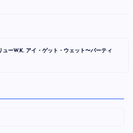
全曲紹介！oasis「Definitely
Maybe」（オアシス デフィニト
ー・メイビー）
音楽を語る人
8月 30, 2023
アンドリューW.K. アイ・ゲット・ウェット〜パーティ