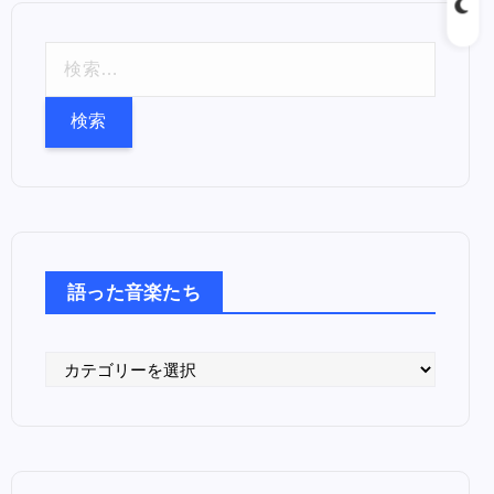
検
索
:
語った音楽たち
語
っ
た
音
楽