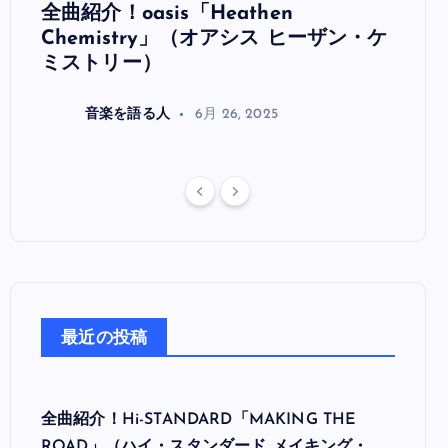
全曲紹介！oasis「Heathen
全曲紹
リ
Chemistry」（オアシス ヒーザン・ケ
（オ
ミストリー）
音楽を語る人
6月 26, 2025
最近の投稿
全曲紹介！Hi-STANDARD「MAKING THE
ROAD」（ハイ・スタンダード メイキング・