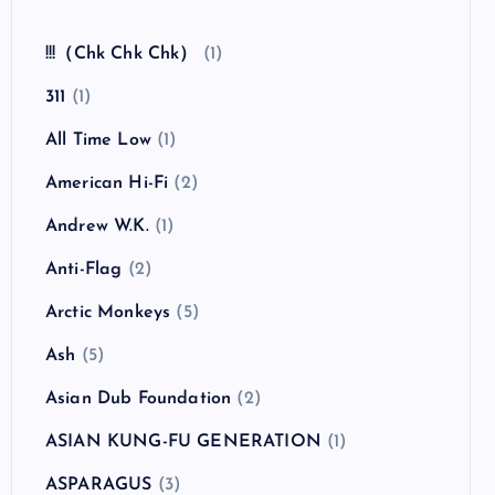
全曲紹介！The Coral「The Invisible Invasion」
（ザ・コーラル インヴィジブル・インヴェイジ
ョン）
カテゴリー
!!!（Chk Chk Chk）
(1)
311
(1)
All Time Low
(1)
American Hi-Fi
(2)