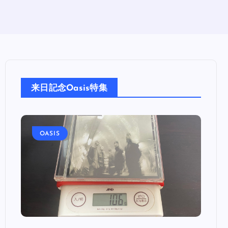
来日記念Oasis特集
OASIS
OA