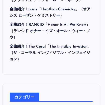
最近の投稿
全曲紹介！Hi-STANDARD「MAKING THE
ROAD」（ハイ・スタンダード メイキング・
ザ・ロード）
全曲紹介！BRAHMAN「A FORLORN HOPE」
（ブラフマン ア・フォーローン・ホープ）
全曲紹介！oasis「Heathen Chemistry」（オア
シス ヒーザン・ケミストリー）
全曲紹介！RANCID「Honor Is All We Know」
（ランシド オナー・イズ・オール・ウィー・ノ
ウ）