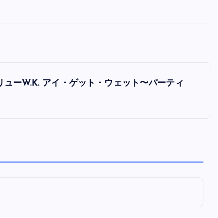
全曲紹介！oasis「Definitely
Maybe」（オアシス デフィニト
ー・メイビー）
音楽を語る人
8月 30, 2023
アンドリューW.K. アイ・ゲット・ウェット〜パーティ