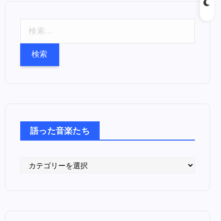
検
索
:
語った音楽たち
語
っ
た
音
楽