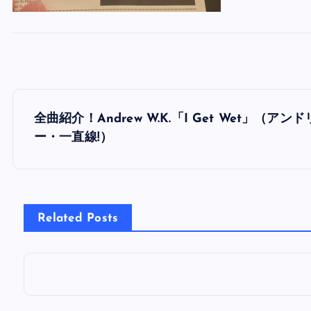
投
全曲紹介！Andrew W.K.「I Get Wet」（
稿
ー・一直線!）
ナ
ビ
Related Posts
ゲ
ー