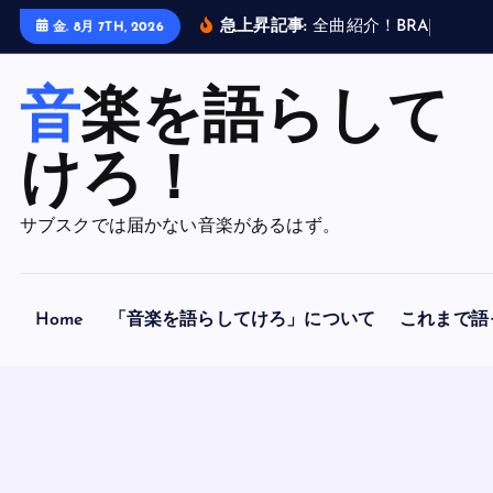
内
急上昇記事:
全
曲
紹
介
！
B
R
A
H
M
A
N
金. 8月 7TH, 2026
容
を
音楽を語らして
ス
キ
ッ
けろ！
プ
サブスクでは届かない音楽があるはず。
Home
「音楽を語らしてけろ」について
これまで語