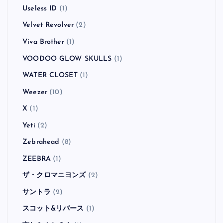
Useless ID
(1)
Velvet Revolver
(2)
Viva Brother
(1)
VOODOO GLOW SKULLS
(1)
WATER CLOSET
(1)
Weezer
(10)
X
(1)
Yeti
(2)
Zebrahead
(8)
ZEEBRA
(1)
ザ・クロマニヨンズ
(2)
サントラ
(2)
スコット&リバース
(1)