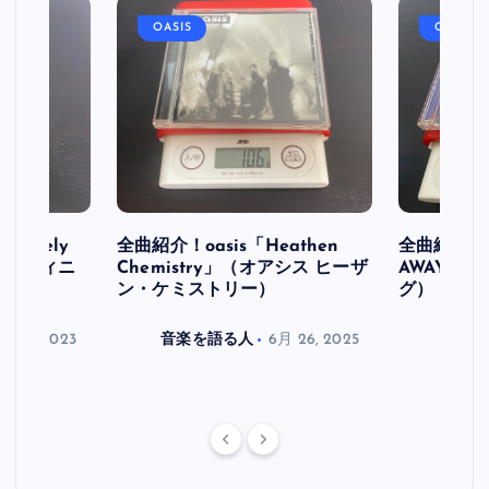
OASIS
OASIS
initely
全曲紹介！oasis「Heathen
全曲紹介！oa
ス デフィニ
Chemistry」（オアシス ヒーザ
AWAY」
ン・ケミストリー）
グ）
月 30, 2023
音楽を語る人
6月 26, 2025
音楽を