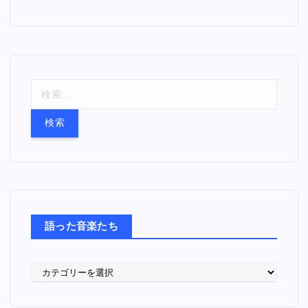
検
索
:
語った音楽たち
語
っ
た