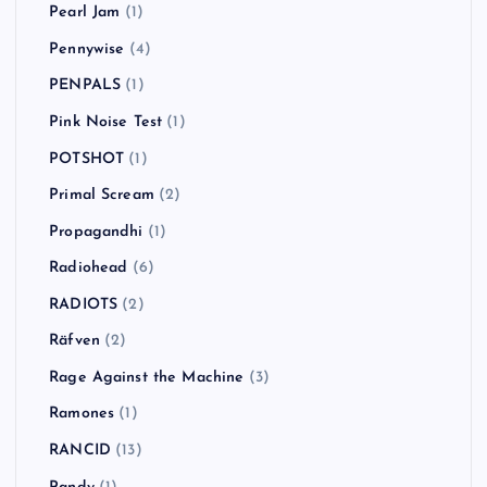
Pearl Jam
(1)
Pennywise
(4)
PENPALS
(1)
Pink Noise Test
(1)
POTSHOT
(1)
Primal Scream
(2)
Propagandhi
(1)
Radiohead
(6)
RADIOTS
(2)
Räfven
(2)
Rage Against the Machine
(3)
Ramones
(1)
RANCID
(13)