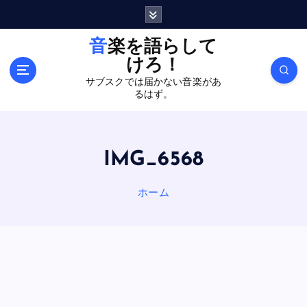
内
容
を
音楽を語らして
ス
けろ！
キ
サブスクでは届かない音楽があ
ッ
るはず。
プ
IMG_6568
ホーム