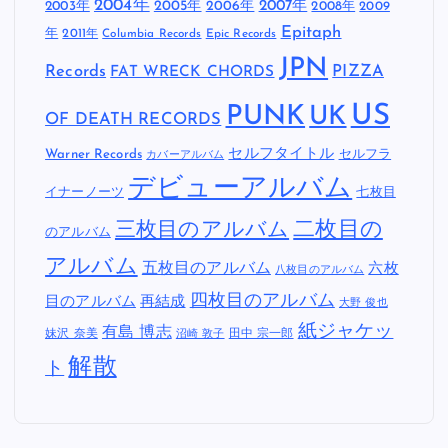
2004年
2005年
2007年
2003年
2006年
2008年
2009
Epitaph
年
2011年
Columbia Records
Epic Records
JPN
Records
FAT WRECK CHORDS
PIZZA
US
PUNK
UK
OF DEATH RECORDS
セルフタイトル
Warner Records
セルフラ
カバーアルバム
デビューアルバム
イナーノーツ
七枚目
二枚目の
三枚目のアルバム
のアルバム
アルバム
五枚目のアルバム
六枚
八枚目のアルバム
四枚目のアルバム
目のアルバム
再結成
大野 俊也
紙ジャケッ
有島 博志
妹沢 奈美
田中 宗一郎
沼崎 敦子
解散
ト