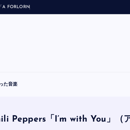
「
A
F
O
R
L
O
R
N
H
O
P
E
」
（
ブ
ラ
フ
マ
った音楽
ili Peppers「I’m with 