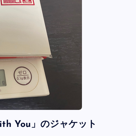
全曲紹介！oasis「Definitely
Maybe」（オアシス デフィニト
ー・メイビー）
音楽を語る人
8月 30, 2023
’m with You」のジャケット