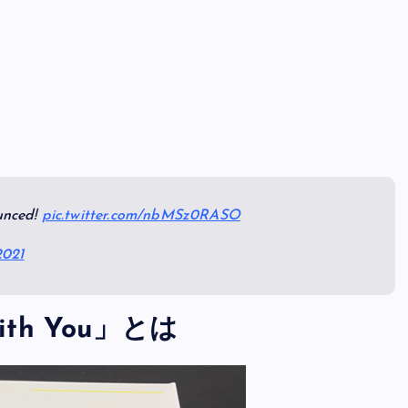
unced!
pic.twitter.com/nbMSz0RASO
2021
 with You」とは