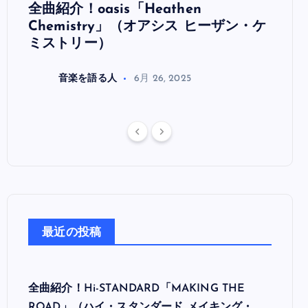
全曲紹介！oasis「Heathen
全曲紹
リ
Chemistry」（オアシス ヒーザン・ケ
（オ
ミストリー）
音楽を語る人
6月 26, 2025
最近の投稿
全曲紹介！Hi-STANDARD「MAKING THE
ROAD」（ハイ・スタンダード メイキング・