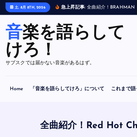
内
急上昇記事:
全
曲
紹
介
！
B
R
A
H
M
A
N
土. 8月 8TH, 2026
容
を
音楽を語らして
ス
キ
ッ
けろ！
プ
サブスクでは届かない音楽があるはず。
Home
「音楽を語らしてけろ」について
これまで語
全曲紹介！Red Hot Ch