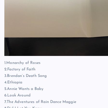
1.Monarchy of Roses
2.Factory of Faith
3.Brendan’s Death Song
4.Ethiopia
5.Annie Wants a Baby
6.Look Around
7.The Adventures of Rain Dance Maggie