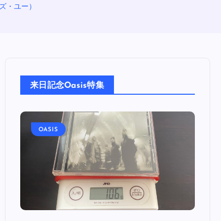
・ウィズ・ユー）
来日記念Oasis特集
OASIS
OA