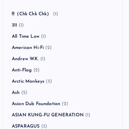
全曲紹介！The Coral「The Invisible Invasion」
（ザ・コーラル インヴィジブル・インヴェイジ
ョン）
カテゴリー
!!!（Chk Chk Chk）
(1)
311
(1)
All Time Low
(1)
American Hi-Fi
(2)