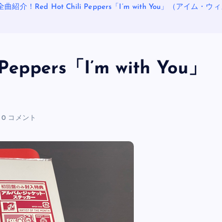
全曲紹介！Red Hot Chili Peppers「I’m with You」（アイム
eppers「I’m with You」
）
0 コメント
OASIS