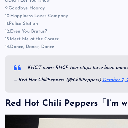
8.Did I Let You Know
9.Goodbye Hooray
10.Happiness Loves Company
11.Police Station
12.Even You Brutus?
13.Meet Me at the Corner
14.Dance, Dance, Dance
KHOT news: RHCP tour stops have been anno
— Red Hot ChiliPeppers (@ChiliPeppers)
October 7, 
Red Hot Chili Peppers「I’m