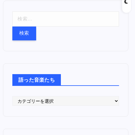
検
索
:
語った音楽たち
語
っ
た
音
楽