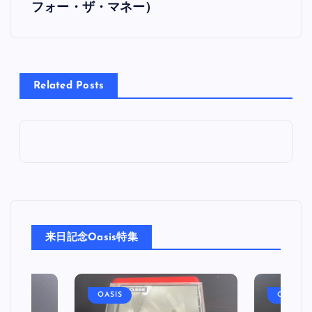
フォー・ザ・マネー）
ナ
ビ
Related Posts
ゲ
ー
シ
ョ
ン
来日記念Oasis特集
OASIS
OASIS