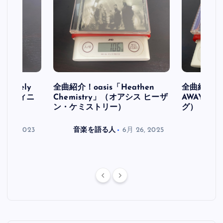
initely
全曲紹介！oasis「Heathen
全曲紹介！oa
ス デフィニ
Chemistry」（オアシス ヒーザ
AWAY」
ン・ケミストリー）
グ）
月 30, 2023
音楽を語る人
6月 26, 2025
音楽を