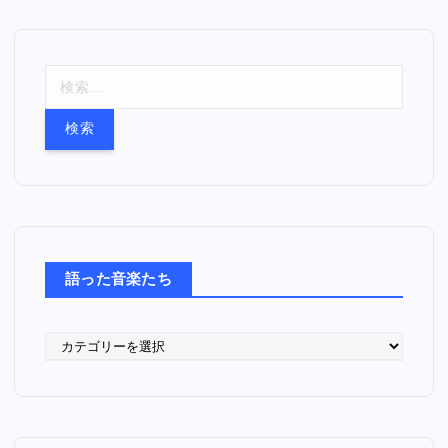
検
索
:
語った音楽たち
語
っ
た
音
楽