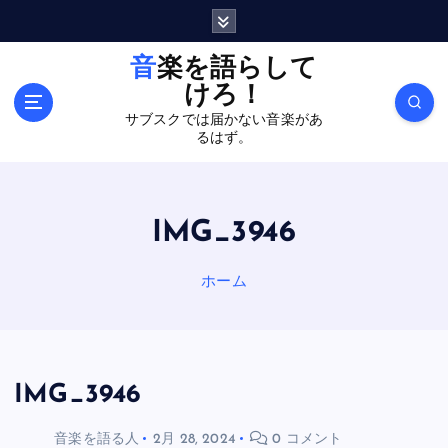
内
容
を
音楽を語らして
ス
けろ！
キ
サブスクでは届かない音楽があ
ッ
るはず。
プ
IMG_3946
ホーム
IMG_3946
音楽を語る人
2月 28, 2024
0 コメント