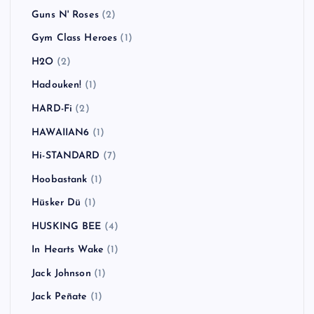
Guns N' Roses
(2)
Gym Class Heroes
(1)
H2O
(2)
Hadouken!
(1)
HARD-Fi
(2)
HAWAIIAN6
(1)
Hi-STANDARD
(7)
Hoobastank
(1)
Hüsker Dü
(1)
HUSKING BEE
(4)
In Hearts Wake
(1)
Jack Johnson
(1)
Jack Peñate
(1)