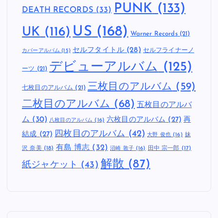
PUNK
(133)
DEATH RECORDS
(33)
US
(168)
UK
(116)
Warner Records
(21)
セルフタイトル
(28)
セルフライナーノ
カバーアルバム
(15)
デビューアルバム
(125)
ーツ
(21)
三枚目のアルバム
(59)
七枚目のアルバム
(21)
二枚目のアルバム
(68)
五枚目のアルバ
ム
(30)
六枚目のアルバム
(27)
再
八枚目のアルバム
(16)
四枚目のアルバム
(42)
結成
(27)
妹
大野 俊也
(16)
有島 博志
(32)
沢 奈美
(18)
田中 宗一郎
(17)
沼崎 敦子
(16)
解散
(87)
紙ジャケット
(43)