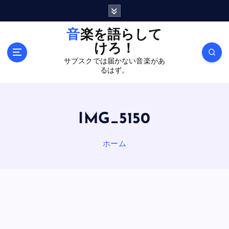
内
容
を
音楽を語らして
ス
けろ！
キ
サブスクでは届かない音楽があ
ッ
るはず。
プ
IMG_5150
ホーム