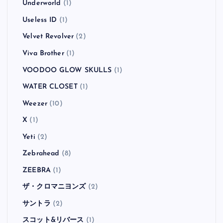
Underworld
(1)
Useless ID
(1)
Velvet Revolver
(2)
Viva Brother
(1)
VOODOO GLOW SKULLS
(1)
WATER CLOSET
(1)
Weezer
(10)
X
(1)
Yeti
(2)
Zebrahead
(8)
ZEEBRA
(1)
ザ・クロマニヨンズ
(2)
サントラ
(2)
スコット&リバース
(1)