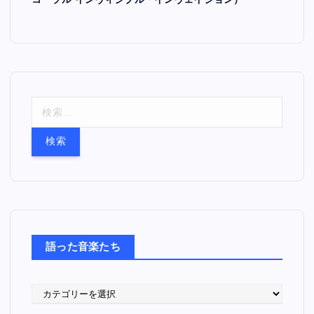
コーラル インヴィジブル・インヴェイジョン）
検
索
:
語った音楽たち
語
っ