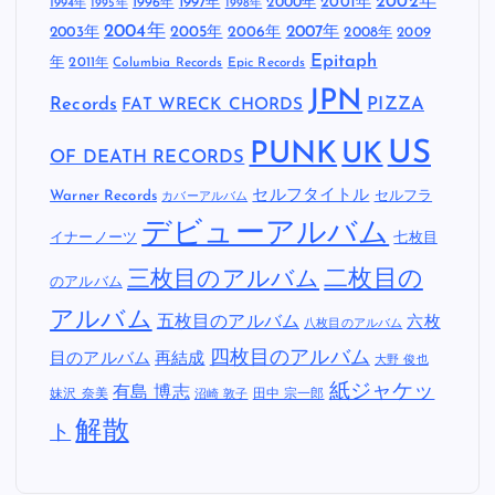
2002年
1997年
2000年
2001年
1996年
1994年
1995年
1998年
2004年
2005年
2007年
2003年
2006年
2008年
2009
Epitaph
年
2011年
Columbia Records
Epic Records
JPN
Records
FAT WRECK CHORDS
PIZZA
US
PUNK
UK
OF DEATH RECORDS
セルフタイトル
Warner Records
セルフラ
カバーアルバム
デビューアルバム
イナーノーツ
七枚目
二枚目の
三枚目のアルバム
のアルバム
アルバム
五枚目のアルバム
六枚
八枚目のアルバム
四枚目のアルバム
目のアルバム
再結成
大野 俊也
紙ジャケッ
有島 博志
妹沢 奈美
田中 宗一郎
沼崎 敦子
解散
ト