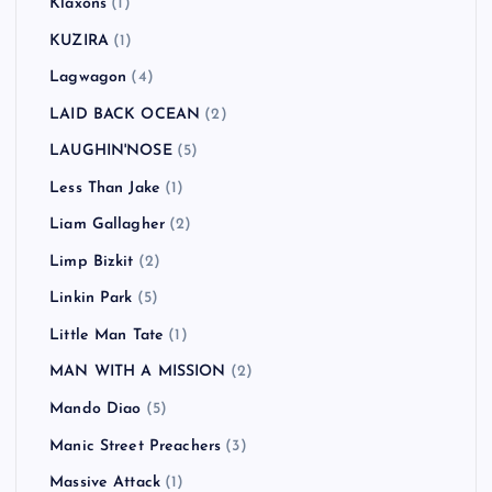
Klaxons
(1)
KUZIRA
(1)
Lagwagon
(4)
LAID BACK OCEAN
(2)
LAUGHIN'NOSE
(5)
Less Than Jake
(1)
Liam Gallagher
(2)
Limp Bizkit
(2)
Linkin Park
(5)
Little Man Tate
(1)
MAN WITH A MISSION
(2)
Mando Diao
(5)
Manic Street Preachers
(3)
Massive Attack
(1)