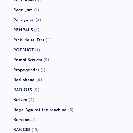
Paul Weller
(1)
Pearl Jam
(1)
Pennywise
(4)
PENPALS
(1)
Pink Noise Test
(1)
POTSHOT
(1)
Primal Scream
(2)
Propagandhi
(1)
Radiohead
(6)
RADIOTS
(2)
Räfven
(2)
Rage Against the Machine
(3)
Ramones
(1)
RANCID
(13)