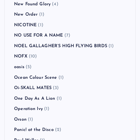
New Found Glory
(4)
New Order
(1)
NICOTINE
(1)
NO USE FOR A NAME
(7)
NOEL GALLAGHER’S HIGH FLYING BIRDS
(1)
NOFX
(10)
oasis
(5)
Ocean Colour Scene
(1)
Oi-SKALL MATES
(3)
One Day As A Lion
(1)
Operation Ivy
(1)
Orson
(1)
Panic! at the Disco
(2)