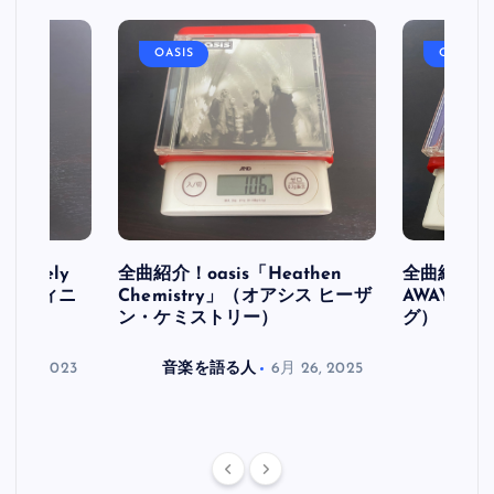
OASIS
OASIS
initely
全曲紹介！oasis「Heathen
全曲紹介！oa
ス デフィニ
Chemistry」（オアシス ヒーザ
AWAY」
ン・ケミストリー）
グ）
月 30, 2023
音楽を語る人
6月 26, 2025
音楽を