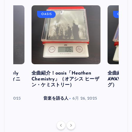
OASIS
OASIS
initely
全曲紹介！oasis「Heathen
全曲紹介！oa
ス デフィニ
Chemistry」（オアシス ヒーザ
AWAY」
ン・ケミストリー）
グ）
月 30, 2023
音楽を語る人
6月 26, 2025
音楽を