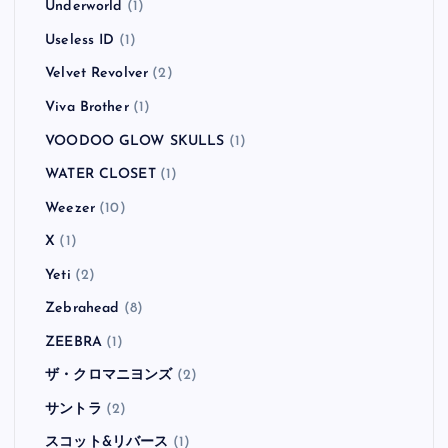
Underworld
(1)
Useless ID
(1)
Velvet Revolver
(2)
Viva Brother
(1)
VOODOO GLOW SKULLS
(1)
WATER CLOSET
(1)
Weezer
(10)
X
(1)
Yeti
(2)
Zebrahead
(8)
ZEEBRA
(1)
ザ・クロマニヨンズ
(2)
サントラ
(2)
スコット&リバース
(1)