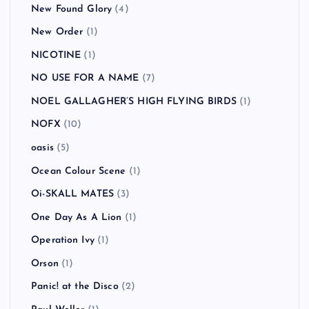
New Found Glory
(4)
New Order
(1)
NICOTINE
(1)
NO USE FOR A NAME
(7)
NOEL GALLAGHER’S HIGH FLYING BIRDS
(1)
NOFX
(10)
oasis
(5)
Ocean Colour Scene
(1)
Oi-SKALL MATES
(3)
One Day As A Lion
(1)
Operation Ivy
(1)
Orson
(1)
Panic! at the Disco
(2)