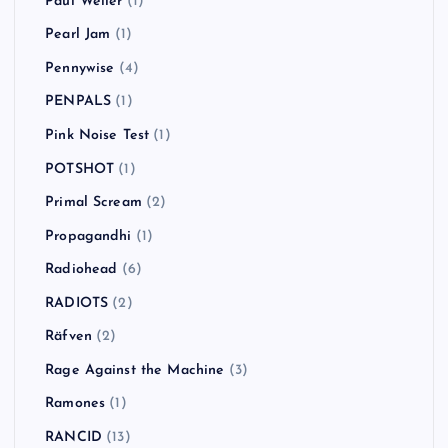
Paul Weller
(1)
Pearl Jam
(1)
Pennywise
(4)
PENPALS
(1)
Pink Noise Test
(1)
POTSHOT
(1)
Primal Scream
(2)
Propagandhi
(1)
Radiohead
(6)
RADIOTS
(2)
Räfven
(2)
Rage Against the Machine
(3)
Ramones
(1)
RANCID
(13)