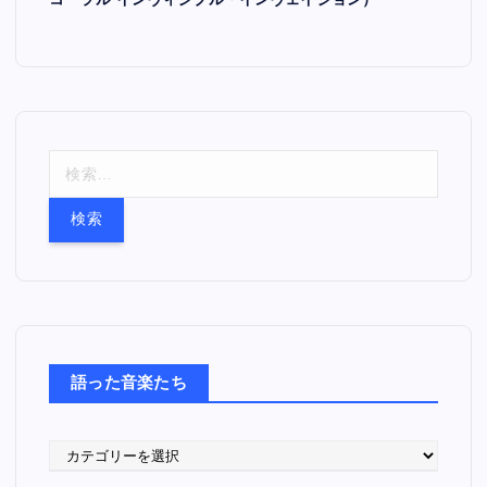
コーラル インヴィジブル・インヴェイジョン）
検
索
:
語った音楽たち
語
っ