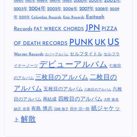
2002年
1997年
2000年
2001年
1996年
1994年
1995年
1998年
2004年
2005年
2007年
2003年
2006年
2008年
2009
Epitaph
年
2011年
Columbia Records
Epic Records
JPN
Records
FAT WRECK CHORDS
PIZZA
US
PUNK
UK
OF DEATH RECORDS
セルフタイトル
Warner Records
セルフラ
カバーアルバム
デビューアルバム
イナーノーツ
七枚目
二枚目の
三枚目のアルバム
のアルバム
アルバム
五枚目のアルバム
六枚
八枚目のアルバム
四枚目のアルバム
目のアルバム
再結成
大野 俊也
紙ジャケッ
有島 博志
妹沢 奈美
田中 宗一郎
沼崎 敦子
解散
ト