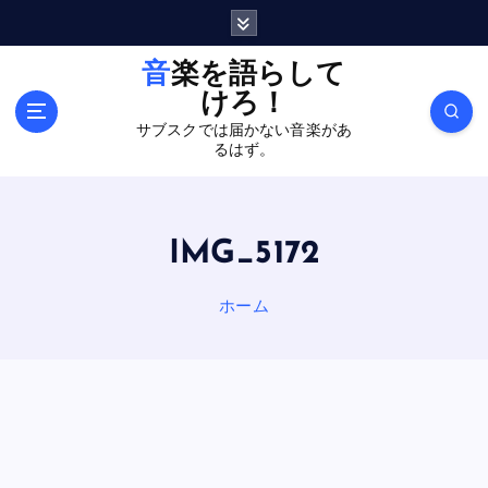
内
容
を
音楽を語らして
ス
けろ！
キ
サブスクでは届かない音楽があ
ッ
るはず。
プ
IMG_5172
ホーム