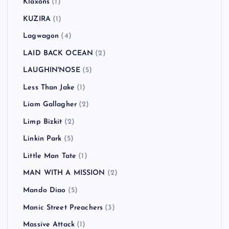
Klaxons
(1)
KUZIRA
(1)
Lagwagon
(4)
LAID BACK OCEAN
(2)
LAUGHIN'NOSE
(5)
Less Than Jake
(1)
Liam Gallagher
(2)
Limp Bizkit
(2)
Linkin Park
(5)
Little Man Tate
(1)
MAN WITH A MISSION
(2)
Mando Diao
(5)
Manic Street Preachers
(3)
Massive Attack
(1)