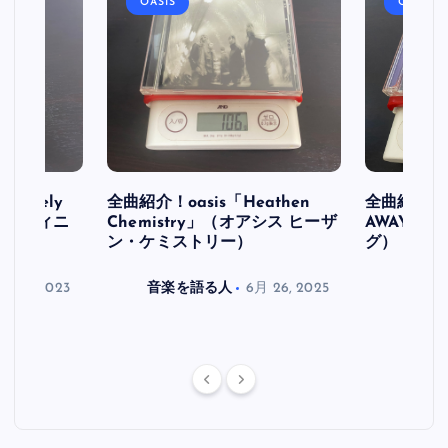
OASIS
OASIS
initely
全曲紹介！oasis「Heathen
全曲紹介！oa
ス デフィニ
Chemistry」（オアシス ヒーザ
AWAY」
ン・ケミストリー）
グ）
月 30, 2023
音楽を語る人
6月 26, 2025
音楽を