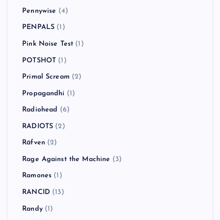
Pennywise
(4)
PENPALS
(1)
Pink Noise Test
(1)
POTSHOT
(1)
Primal Scream
(2)
Propagandhi
(1)
Radiohead
(6)
RADIOTS
(2)
Räfven
(2)
Rage Against the Machine
(3)
Ramones
(1)
RANCID
(13)
Randy
(1)