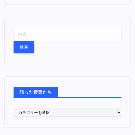
検
索
:
語った音楽たち
語
っ
た
音