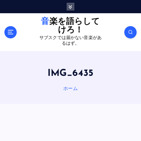
内
容
を
音楽を語らして
ス
けろ！
キ
サブスクでは届かない音楽があ
ッ
るはず。
プ
IMG_6435
ホーム