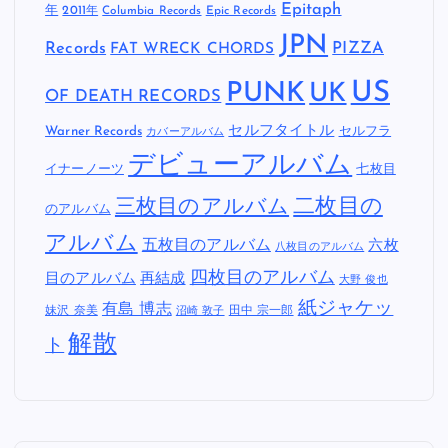
Epitaph
年
2011年
Columbia Records
Epic Records
JPN
Records
FAT WRECK CHORDS
PIZZA
US
PUNK
UK
OF DEATH RECORDS
セルフタイトル
Warner Records
セルフラ
カバーアルバム
デビューアルバム
イナーノーツ
七枚目
二枚目の
三枚目のアルバム
のアルバム
アルバム
五枚目のアルバム
六枚
八枚目のアルバム
四枚目のアルバム
目のアルバム
再結成
大野 俊也
紙ジャケッ
有島 博志
妹沢 奈美
田中 宗一郎
沼崎 敦子
解散
ト