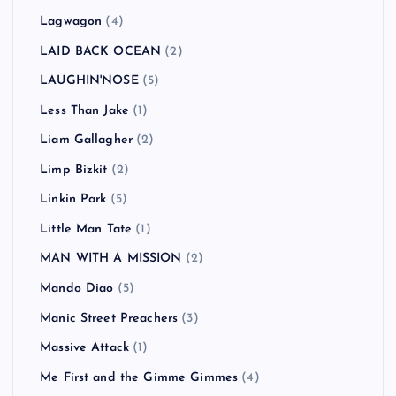
Lagwagon
(4)
LAID BACK OCEAN
(2)
LAUGHIN'NOSE
(5)
Less Than Jake
(1)
Liam Gallagher
(2)
Limp Bizkit
(2)
Linkin Park
(5)
Little Man Tate
(1)
MAN WITH A MISSION
(2)
Mando Diao
(5)
Manic Street Preachers
(3)
Massive Attack
(1)
Me First and the Gimme Gimmes
(4)