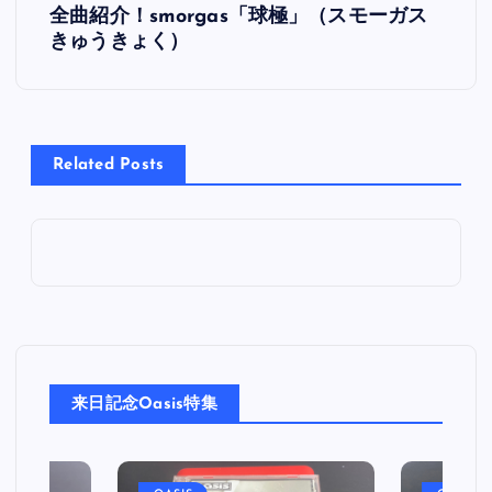
全曲紹介！smorgas「球極」（スモーガス
稿
きゅうきょく）
ナ
ビ
Related Posts
ゲ
ー
シ
ョ
来日記念Oasis特集
ン