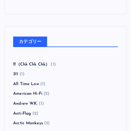
カテゴリー
!!!（Chk Chk Chk）
(1)
311
(1)
All Time Low
(1)
American Hi-Fi
(2)
Andrew W.K.
(1)
Anti-Flag
(2)
Arctic Monkeys
(5)