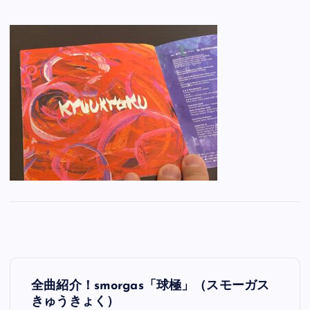
投
全曲紹介！smorgas「球極」（スモーガス
稿
きゅうきょく）