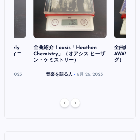
initely
全曲紹介！oasis「Heathen
全曲紹介！oa
ス デフィニ
Chemistry」（オアシス ヒーザ
AWAY」
ン・ケミストリー）
グ）
月 30, 2023
音楽を語る人
6月 26, 2025
音楽を