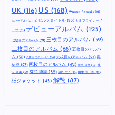
US
(168)
UK
(116)
Warner Records
(21)
セルフタイトル
(28)
セルフライナーノ
カバーアルバム
(15)
デビューアルバム
(125)
ーツ
(21)
三枚目のアルバム
(59)
七枚目のアルバム
(21)
二枚目のアルバム
(68)
五枚目のアルバ
ム
(30)
六枚目のアルバム
(27)
再
八枚目のアルバム
(16)
四枚目のアルバム
(42)
結成
(27)
妹
大野 俊也
(16)
有島 博志
(32)
沢 奈美
(18)
田中 宗一郎
(17)
沼崎 敦子
(16)
解散
(87)
紙ジャケット
(43)