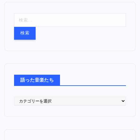
検
索
:
語った音楽たち
語
っ
た
音
楽
た