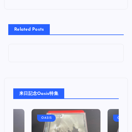
ナ
ビ
Related Posts
ゲ
ー
シ
ョ
来日記念Oasis特集
ン
OASIS
OASIS