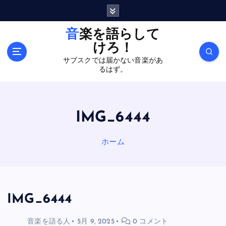
内
容
を
音楽を語らして
ス
けろ！
キ
サブスクでは届かない音楽があ
ッ
るはず。
プ
IMG_6444
ホーム
IMG_6444
音楽を語る人
5月 9, 2025
0 コメント