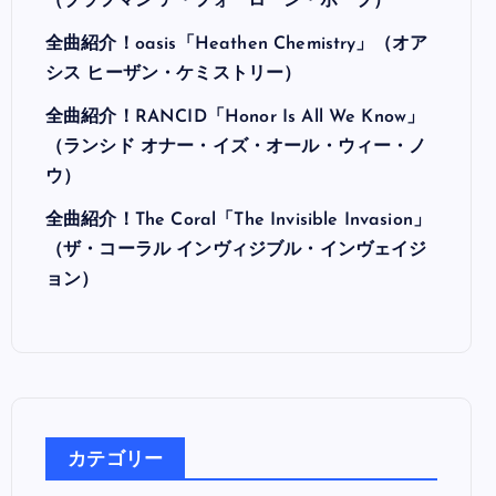
最近の投稿
全曲紹介！Hi-STANDARD「MAKING THE
ROAD」（ハイ・スタンダード メイキング・
ザ・ロード）
全曲紹介！BRAHMAN「A FORLORN HOPE」
（ブラフマン ア・フォーローン・ホープ）
全曲紹介！oasis「Heathen Chemistry」（オア
シス ヒーザン・ケミストリー）
全曲紹介！RANCID「Honor Is All We Know」
（ランシド オナー・イズ・オール・ウィー・ノ
ウ）