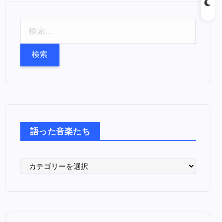
検
索
:
語った音楽たち
語
っ
た
音
楽