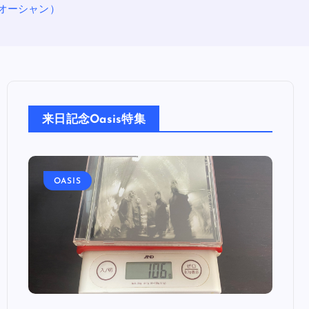
・オーシャン）
来日記念Oasis特集
OASIS
OA