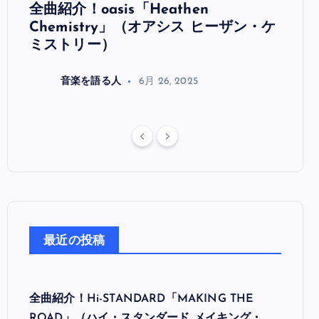
全曲紹介！oasis「Heathen
全曲紹
リ
Chemistry」（オアシス ヒーザン・ケ
（オ
ミストリー）
音楽を語る人
6月 26, 2025
最近の投稿
全曲紹介！Hi-STANDARD「MAKING THE
ROAD」（ハイ・スタンダード メイキング・