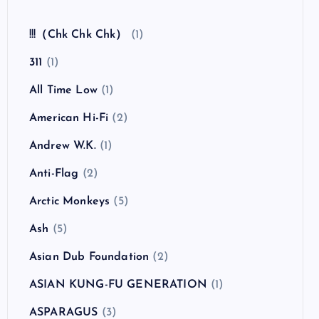
全曲紹介！The Coral「The Invisible Invasion」
（ザ・コーラル インヴィジブル・インヴェイジ
ョン）
カテゴリー
!!!（Chk Chk Chk）
(1)
311
(1)
All Time Low
(1)
American Hi-Fi
(2)