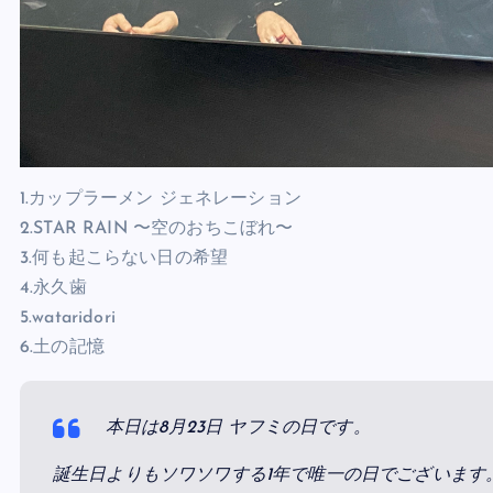
1.カップラーメン ジェネレーション
2.STAR RAIN 〜空のおちこぼれ〜
3.何も起こらない日の希望
4.永久歯
5.wataridori
6.土の記憶
本日は8月23日 ヤフミの日です。
誕生日よりもソワソワする1年で唯一の日でございます