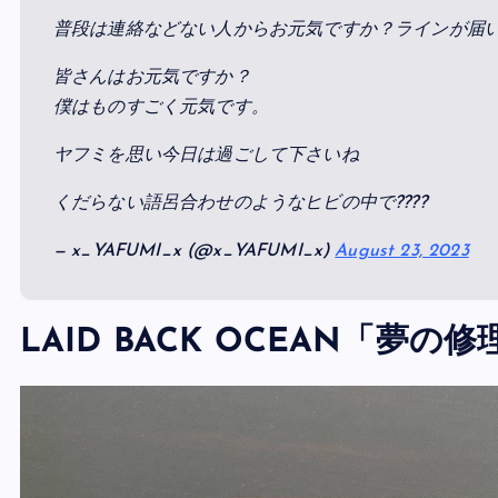
普段は連絡などない人からお元気ですか？ラインが届いた
皆さんはお元気ですか？
僕はものすごく元気です。
ヤフミを思い今日は過ごして下さいね
くだらない語呂合わせのようなヒビの中で????
— x_YAFUMI_x (@x_YAFUMI_x)
August 23, 2023
LAID BACK OCEAN「夢の