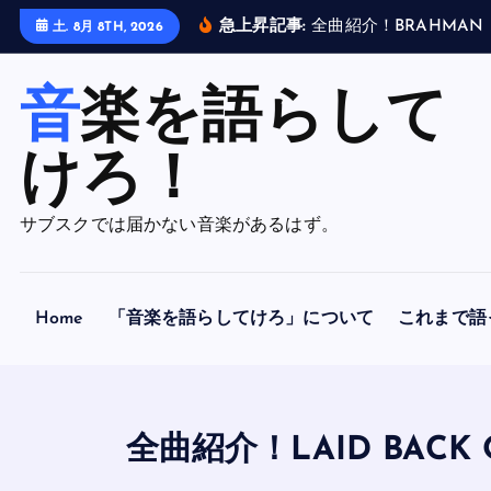
内
急上昇記事:
全
曲
紹
介
！
B
R
A
H
M
A
N
土. 8月 8TH, 2026
容
を
音楽を語らして
ス
キ
ッ
けろ！
プ
サブスクでは届かない音楽があるはず。
Home
「音楽を語らしてけろ」について
これまで語
全曲紹介！LAID BA