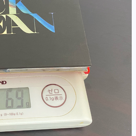
全曲紹介！oasis「Definitely
Maybe」（オアシス デフィニト
ー・メイビー）
音楽を語る人
8月 30, 2023