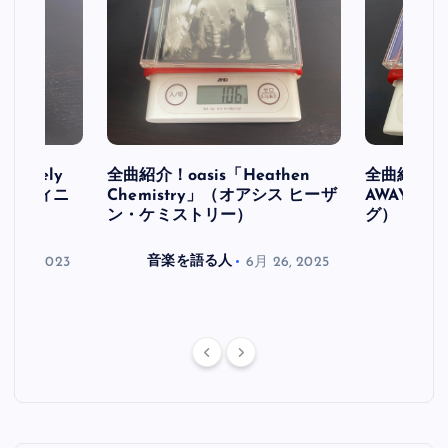
initely
全曲紹介！oasis「Heathen
全曲紹介！oa
ス デフィニ
Chemistry」（オアシス ヒーザ
AWAY」
ン・ケミストリー）
グ）
月 30, 2023
音楽を語る人
6月 26, 2025
音楽を