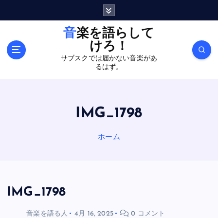
内
容
を
音楽を語らして
ス
けろ！
キ
サブスクでは届かない音楽があ
ッ
るはず。
プ
IMG_1798
ホーム
IMG_1798
音楽を語る人
4月 16, 2025
0 コメント