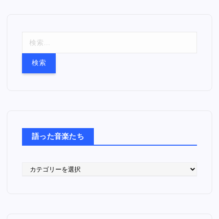
検
索
:
語った音楽たち
語
っ
た
音
楽