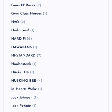
Guns N' Roses
(2)
Gym Class Heroes
(1)
H2O
(2)
Hadouken!
(1)
HARD-Fi
(2)
HAWAIIAN6
(1)
Hi-STANDARD
(7)
Hoobastank
(1)
Hüsker Dü
(1)
HUSKING BEE
(4)
In Hearts Wake
(1)
Jack Johnson
(1)
Jack Peñate
(1)