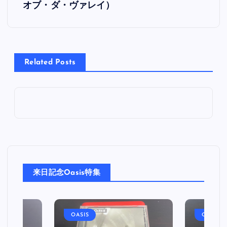
オブ・ダ・ヴァレイ）
ナ
ビ
Related Posts
ゲ
ー
シ
ョ
ン
来日記念Oasis特集
OASIS
OASIS