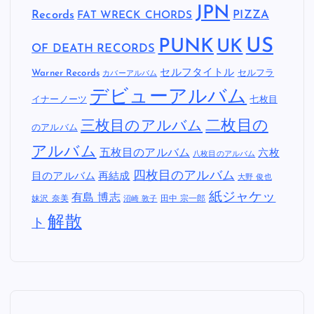
JPN
Records
FAT WRECK CHORDS
PIZZA
US
PUNK
UK
OF DEATH RECORDS
セルフタイトル
Warner Records
セルフラ
カバーアルバム
デビューアルバム
イナーノーツ
七枚目
二枚目の
三枚目のアルバム
のアルバム
アルバム
五枚目のアルバム
六枚
八枚目のアルバム
四枚目のアルバム
目のアルバム
再結成
大野 俊也
紙ジャケッ
有島 博志
妹沢 奈美
田中 宗一郎
沼崎 敦子
解散
ト