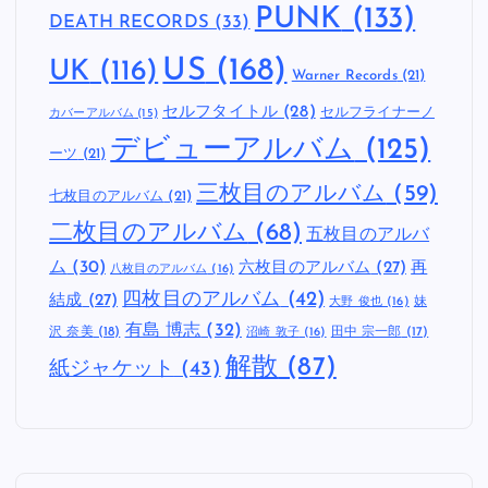
PUNK
(133)
DEATH RECORDS
(33)
US
(168)
UK
(116)
Warner Records
(21)
セルフタイトル
(28)
セルフライナーノ
カバーアルバム
(15)
デビューアルバム
(125)
ーツ
(21)
三枚目のアルバム
(59)
七枚目のアルバム
(21)
二枚目のアルバム
(68)
五枚目のアルバ
ム
(30)
六枚目のアルバム
(27)
再
八枚目のアルバム
(16)
四枚目のアルバム
(42)
結成
(27)
妹
大野 俊也
(16)
有島 博志
(32)
沢 奈美
(18)
田中 宗一郎
(17)
沼崎 敦子
(16)
解散
(87)
紙ジャケット
(43)