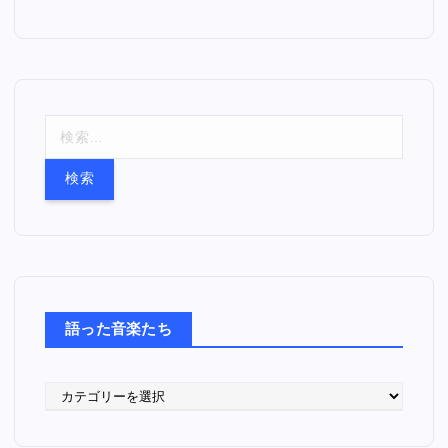
検
索
:
語った音楽たち
語
っ
た