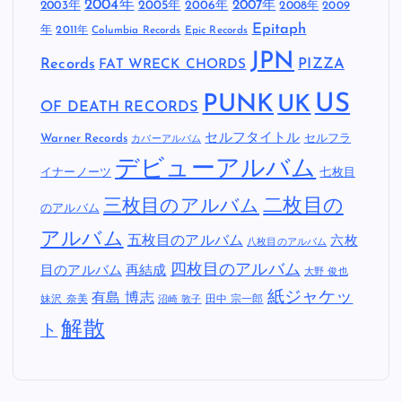
2004年
2005年
2007年
2003年
2006年
2008年
2009
Epitaph
年
2011年
Columbia Records
Epic Records
JPN
Records
FAT WRECK CHORDS
PIZZA
US
PUNK
UK
OF DEATH RECORDS
セルフタイトル
Warner Records
セルフラ
カバーアルバム
デビューアルバム
イナーノーツ
七枚目
二枚目の
三枚目のアルバム
のアルバム
アルバム
五枚目のアルバム
六枚
八枚目のアルバム
四枚目のアルバム
目のアルバム
再結成
大野 俊也
紙ジャケッ
有島 博志
妹沢 奈美
田中 宗一郎
沼崎 敦子
解散
ト