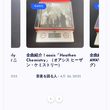
OASIS
OASIS
initely
全曲紹介！oasis「Heathen
全曲紹介！oa
ス デフィニ
Chemistry」（オアシス ヒーザ
AWAY」
ン・ケミストリー）
グ）
月 30, 2023
音楽を語る人
6月 26, 2025
音楽を