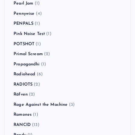
Pearl Jam
(1)
Pennywise
(4)
PENPALS
(1)
Pink Noise Test
(1)
POTSHOT
(1)
Primal Scream
(2)
Propagandhi
(1)
Radiohead
(6)
RADIOTS
(2)
Räfven
(2)
Rage Against the Machine
(3)
Ramones
(1)
RANCID
(13)