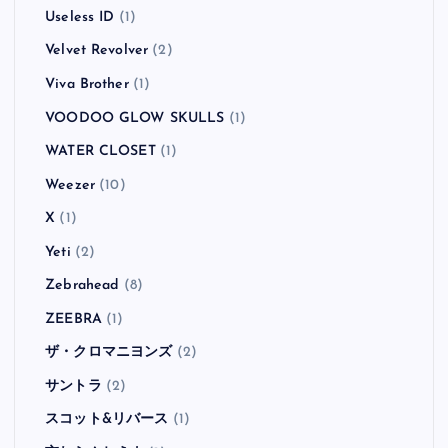
Useless ID
(1)
Velvet Revolver
(2)
Viva Brother
(1)
VOODOO GLOW SKULLS
(1)
WATER CLOSET
(1)
Weezer
(10)
X
(1)
Yeti
(2)
Zebrahead
(8)
ZEEBRA
(1)
ザ・クロマニヨンズ
(2)
サントラ
(2)
スコット&リバース
(1)