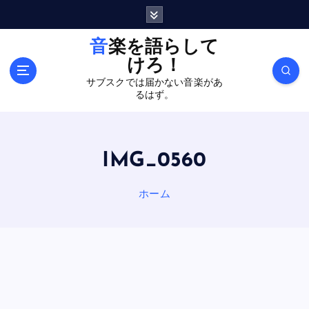
内
容
を
音楽を語らして
ス
けろ！
キ
サブスクでは届かない音楽があ
ッ
るはず。
プ
IMG_0560
ホーム