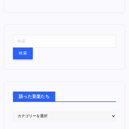
検
索
:
語った音楽たち
語
っ
た