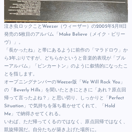
泣き虫ロックことWeezer（ウィーザー）の2005年5月11日
発売の5枚目のアルバム「Make Believe（メイク・ビリー
ヴ）」。
「長かったね」と帯にあるように前作の「マラドロウ」か
ら3年ぶりですが、どちらかというと音楽的表現が「ブル
ーアルバム」「ピンカートン」のように叙情的になったこ
とを指します。
オープニングナンバーのWeezer版「We Will Rock You」
の「Beverly Hills」を聞いたときにときに「あれ？原点回
帰って言ったよね？」と思い切り、しっかりと「Perfect
Situation」で気持ちを落ち着かせてくれて、「Hold
Me」で納得させてくれる。
いわば、ただ帰ってくるのではなく、原点回帰ではなく、
凱旋帰国だ。自分たちが築き上げた場所に。