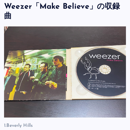
Weezer「Make Believe」の収録
曲
1.Beverly Hills