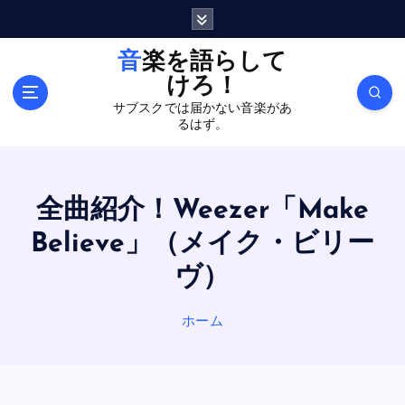
内
容
を
音楽を語らして
ス
けろ！
キ
サブスクでは届かない音楽があ
ッ
るはず。
プ
全曲紹介！Weezer「Make
Believe」（メイク・ビリー
ヴ）
ホーム