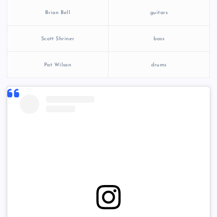
Brian Bell
guitars
Scott Shriner
bass
Pat Wilson
drums