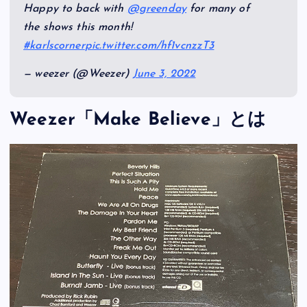
Happy to back with
@greenday
for many of
the shows this month!
#karlscorner
pic.twitter.com/hf1vcnzzT3
— weezer (@Weezer)
June 3, 2022
Weezer「Make Believe」とは