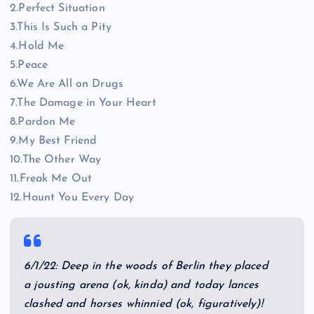
2.Perfect Situation
3.This Is Such a Pity
4.Hold Me
5.Peace
6.We Are All on Drugs
7.The Damage in Your Heart
8.Pardon Me
9.My Best Friend
10.The Other Way
11.Freak Me Out
12.Haunt You Every Day
6/1/22: Deep in the woods of Berlin they placed
a jousting arena (ok, kinda) and today lances
clashed and horses whinnied (ok, figuratively)!