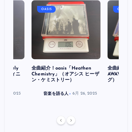
OASIS
OASIS
initely
全曲紹介！oasis「Heathen
全曲紹介！oa
ス デフィニ
Chemistry」（オアシス ヒーザ
AWAY」
ン・ケミストリー）
グ）
月 30, 2023
音楽を語る人
6月 26, 2025
音楽を