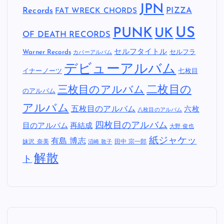
JPN
Records
FAT WRECK CHORDS
PIZZA
US
PUNK
UK
OF DEATH RECORDS
セルフタイトル
Warner Records
セルフラ
カバーアルバム
デビューアルバム
イナーノーツ
七枚目
二枚目の
三枚目のアルバム
のアルバム
アルバム
五枚目のアルバム
六枚
八枚目のアルバム
四枚目のアルバム
目のアルバム
再結成
大野 俊也
紙ジャケッ
有島 博志
妹沢 奈美
田中 宗一郎
沼崎 敦子
解散
ト