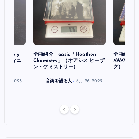
initely
全曲紹介！oasis「Heathen
全曲紹介！oa
ス デフィニ
Chemistry」（オアシス ヒーザ
AWAY」
ン・ケミストリー）
グ）
月 30, 2023
音楽を語る人
6月 26, 2025
音楽を