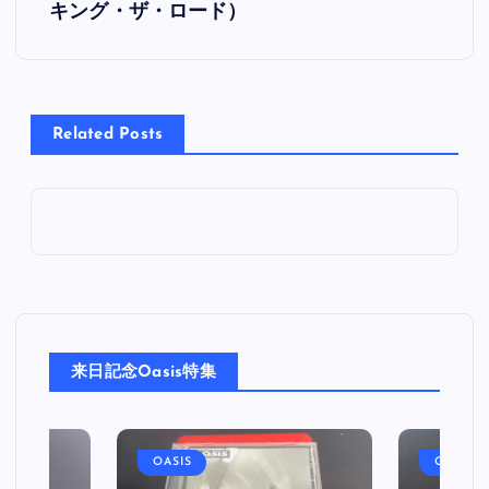
キング・ザ・ロード）
ナ
ビ
Related Posts
ゲ
ー
シ
ョ
ン
来日記念Oasis特集
OASIS
OASIS