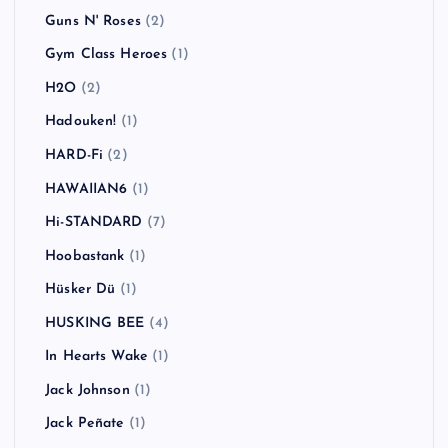
Guns N' Roses
(2)
Gym Class Heroes
(1)
H2O
(2)
Hadouken!
(1)
HARD-Fi
(2)
HAWAIIAN6
(1)
Hi-STANDARD
(7)
Hoobastank
(1)
Hüsker Dü
(1)
HUSKING BEE
(4)
In Hearts Wake
(1)
Jack Johnson
(1)
Jack Peñate
(1)