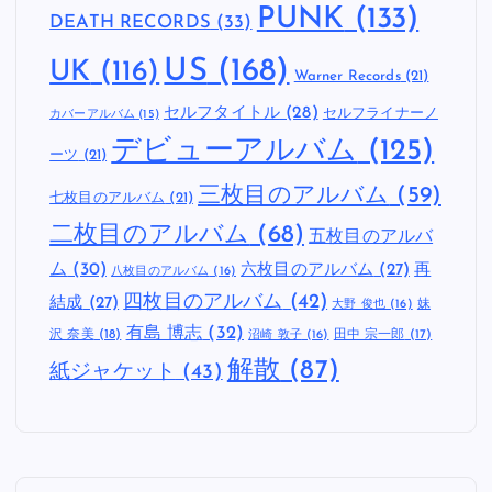
PUNK
(133)
DEATH RECORDS
(33)
US
(168)
UK
(116)
Warner Records
(21)
セルフタイトル
(28)
セルフライナーノ
カバーアルバム
(15)
デビューアルバム
(125)
ーツ
(21)
三枚目のアルバム
(59)
七枚目のアルバム
(21)
二枚目のアルバム
(68)
五枚目のアルバ
ム
(30)
六枚目のアルバム
(27)
再
八枚目のアルバム
(16)
四枚目のアルバム
(42)
結成
(27)
妹
大野 俊也
(16)
有島 博志
(32)
沢 奈美
(18)
田中 宗一郎
(17)
沼崎 敦子
(16)
解散
(87)
紙ジャケット
(43)