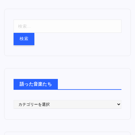
検
索
:
語った音楽たち
語
っ
た
音
楽