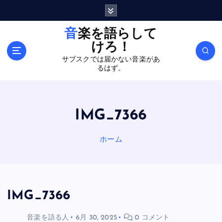
内
容
を
音楽を語らして
ス
けろ！
キ
サブスクでは届かない音楽があ
ッ
るはず。
プ
IMG_7366
ホーム
IMG_7366
音楽を語る人
6月 30, 2025
0 コメント