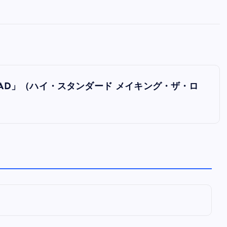
全曲紹介！oasis「Definitely
Maybe」（オアシス デフィニト
ー・メイビー）
音楽を語る人
8月 30, 2023
E ROAD」（ハイ・スタンダード メイキング・ザ・ロ