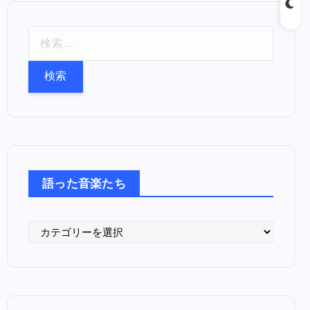
検
索
:
語った音楽たち
語
っ
た
音
楽