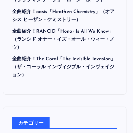
最近の投稿
全曲紹介！Hi-STANDARD「MAKING THE
ROAD」（ハイ・スタンダード メイキング・
ザ・ロード）
全曲紹介！BRAHMAN「A FORLORN HOPE」
（ブラフマン ア・フォーローン・ホープ）
全曲紹介！oasis「Heathen Chemistry」（オア
シス ヒーザン・ケミストリー）
全曲紹介！RANCID「Honor Is All We Know」
（ランシド オナー・イズ・オール・ウィー・ノ
ウ）