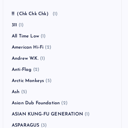
全曲紹介！The Coral「The Invisible Invasion」
（ザ・コーラル インヴィジブル・インヴェイジ
ョン）
カテゴリー
!!!（Chk Chk Chk）
(1)
311
(1)
All Time Low
(1)
American Hi-Fi
(2)