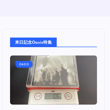
来日記念Oasis特集
OASIS
OA