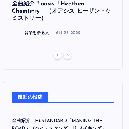
全曲紹介！oasis「Heathen
全曲紹
リ
Chemistry」（オアシス ヒーザン・ケ
（オ
ミストリー）
音楽を語る人
6月 26, 2025
最近の投稿
全曲紹介！Hi-STANDARD「MAKING THE
ROAD」（ハイ・スタンダード メイキング・