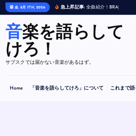
内
急上昇記事:
全
曲
紹
介
！
B
R
A
H
M
A
N
金. 8月 7TH, 2026
容
を
音楽を語らして
ス
キ
ッ
けろ！
プ
サブスクでは届かない音楽があるはず。
Home
「音楽を語らしてけろ」について
これまで語