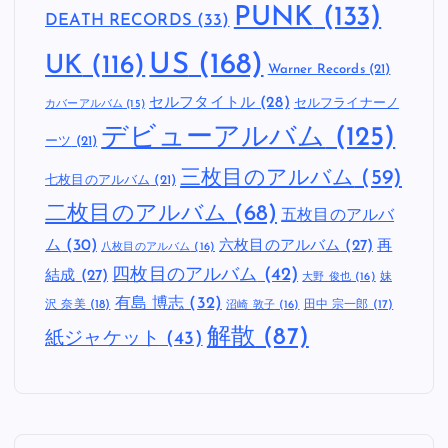
PUNK
(133)
DEATH RECORDS
(33)
US
(168)
UK
(116)
Warner Records
(21)
セルフタイトル
(28)
セルフライナーノ
カバーアルバム
(15)
デビューアルバム
(125)
ーツ
(21)
三枚目のアルバム
(59)
七枚目のアルバム
(21)
二枚目のアルバム
(68)
五枚目のアルバ
ム
(30)
六枚目のアルバム
(27)
再
八枚目のアルバム
(16)
四枚目のアルバム
(42)
結成
(27)
妹
大野 俊也
(16)
有島 博志
(32)
沢 奈美
(18)
田中 宗一郎
(17)
沼崎 敦子
(16)
解散
(87)
紙ジャケット
(43)