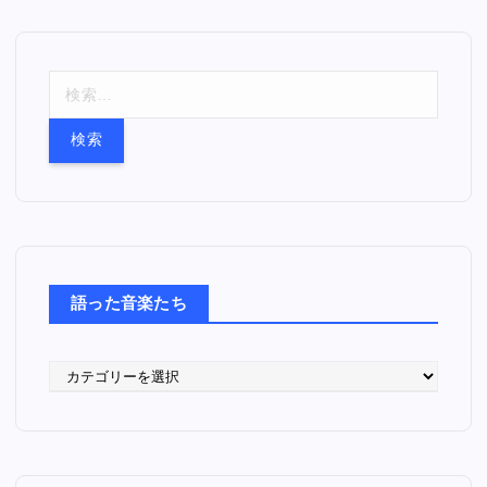
検
索
:
語った音楽たち
語
っ
た
音
楽