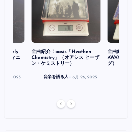
initely
全曲紹介！oasis「Heathen
全曲紹介！oa
ス デフィニ
Chemistry」（オアシス ヒーザ
AWAY」
ン・ケミストリー）
グ）
月 30, 2023
音楽を語る人
6月 26, 2025
音楽を