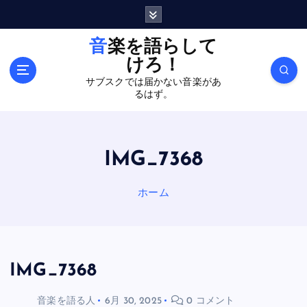
内
容
を
音楽を語らして
ス
けろ！
キ
サブスクでは届かない音楽があ
ッ
るはず。
プ
IMG_7368
ホーム
IMG_7368
音楽を語る人
6月 30, 2025
0 コメント