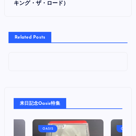
キング・ザ・ロード）
ナ
ビ
Related Posts
ゲ
ー
シ
ョ
ン
来日記念Oasis特集
OASIS
OASIS