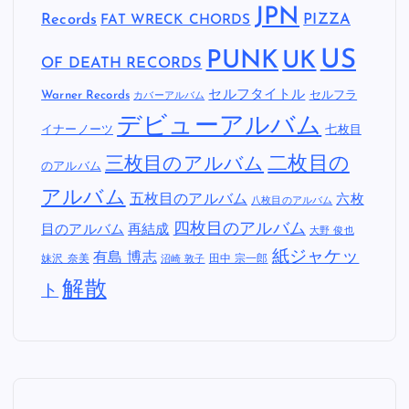
JPN
Records
FAT WRECK CHORDS
PIZZA
US
PUNK
UK
OF DEATH RECORDS
セルフタイトル
Warner Records
セルフラ
カバーアルバム
デビューアルバム
イナーノーツ
七枚目
二枚目の
三枚目のアルバム
のアルバム
アルバム
五枚目のアルバム
六枚
八枚目のアルバム
四枚目のアルバム
目のアルバム
再結成
大野 俊也
紙ジャケッ
有島 博志
妹沢 奈美
田中 宗一郎
沼崎 敦子
解散
ト