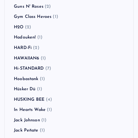
Guns N' Roses
(2)
Gym Class Heroes
(1)
H2O
(2)
Hadouken!
(1)
HARD-Fi
(2)
HAWAIIAN6
(1)
Hi-STANDARD
(7)
Hoobastank
(1)
Hüsker Dü
(1)
HUSKING BEE
(4)
In Hearts Wake
(1)
Jack Johnson
(1)
Jack Peñate
(1)