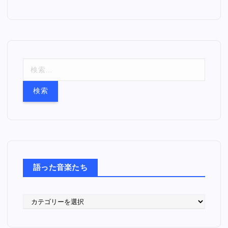
検
索
:
語った音楽たち
語
っ
た