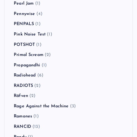
Pearl Jam
(1)
Pennywise
(4)
PENPALS
(1)
Pink Noise Test
(1)
POTSHOT
(1)
Primal Scream
(2)
Propagandhi
(1)
Radiohead
(6)
RADIOTS
(2)
Räfven
(2)
Rage Against the Machine
(3)
Ramones
(1)
RANCID
(13)