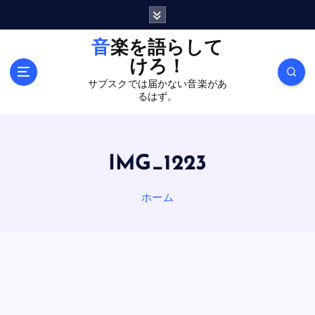
内
容
を
音楽を語らして
ス
けろ！
キ
サブスクでは届かない音楽があ
ッ
るはず。
プ
IMG_1223
ホーム