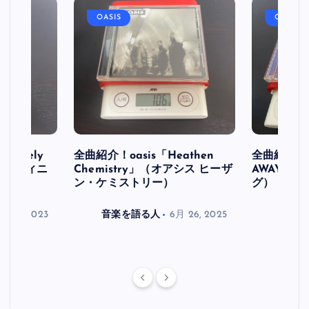
OASIS
OASIS
initely
全曲紹介！oasis「Heathen
全曲紹介！oa
ス デフィニ
Chemistry」（オアシス ヒーザ
AWAY」
ン・ケミストリー）
グ）
月 30, 2023
音楽を語る人
6月 26, 2025
音楽を