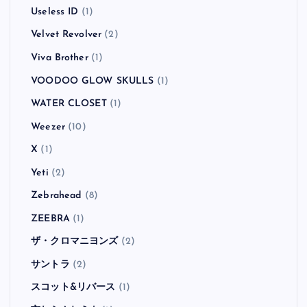
Useless ID
(1)
Velvet Revolver
(2)
Viva Brother
(1)
VOODOO GLOW SKULLS
(1)
WATER CLOSET
(1)
Weezer
(10)
X
(1)
Yeti
(2)
Zebrahead
(8)
ZEEBRA
(1)
ザ・クロマニヨンズ
(2)
サントラ
(2)
スコット&リバース
(1)