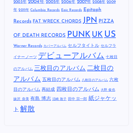
2004年
2005年
2007年
2003年
2006年
2008年
2009
Epitaph
年
2011年
Columbia Records
Epic Records
JPN
Records
FAT WRECK CHORDS
PIZZA
US
PUNK
UK
OF DEATH RECORDS
セルフタイトル
Warner Records
セルフラ
カバーアルバム
デビューアルバム
イナーノーツ
七枚目
二枚目の
三枚目のアルバム
のアルバム
アルバム
五枚目のアルバム
六枚
八枚目のアルバム
四枚目のアルバム
目のアルバム
再結成
大野 俊也
紙ジャケッ
有島 博志
妹沢 奈美
田中 宗一郎
沼崎 敦子
解散
ト