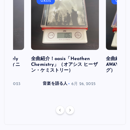
OASIS
OASIS
initely
全曲紹介！oasis「Heathen
全曲紹介！oa
ス デフィニ
Chemistry」（オアシス ヒーザ
AWAY」
ン・ケミストリー）
グ）
月 30, 2023
音楽を語る人
6月 26, 2025
音楽を