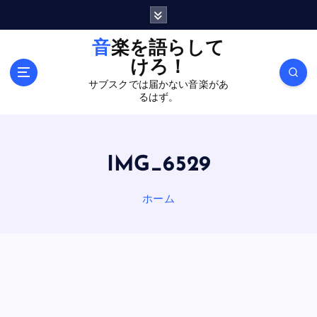
内
容
を
音楽を語らして
ス
けろ！
キ
サブスクでは届かない音楽があ
ッ
るはず。
プ
IMG_6529
ホーム