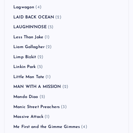
Lagwagon
(4)
LAID BACK OCEAN
(2)
LAUGHIN'NOSE
(5)
Less Than Jake
(1)
Liam Gallagher
(2)
Limp Bizkit
(2)
Linkin Park
(5)
Little Man Tate
(1)
MAN WITH A MISSION
(2)
Mando Diao
(5)
Manic Street Preachers
(3)
Massive Attack
(1)
Me First and the Gimme Gimmes
(4)