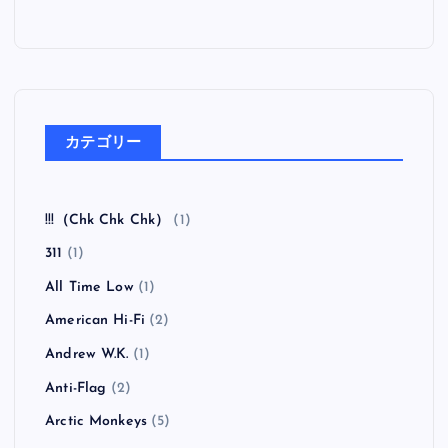
カテゴリー
!!!（Chk Chk Chk）
(1)
311
(1)
All Time Low
(1)
American Hi-Fi
(2)
Andrew W.K.
(1)
Anti-Flag
(2)
Arctic Monkeys
(5)