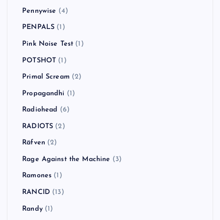
Pennywise
(4)
PENPALS
(1)
Pink Noise Test
(1)
POTSHOT
(1)
Primal Scream
(2)
Propagandhi
(1)
Radiohead
(6)
RADIOTS
(2)
Räfven
(2)
Rage Against the Machine
(3)
Ramones
(1)
RANCID
(13)
Randy
(1)