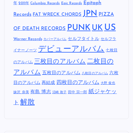
Epitaph
年
2011年
Columbia Records
Epic Records
JPN
Records
FAT WRECK CHORDS
PIZZA
US
PUNK
UK
OF DEATH RECORDS
セルフタイトル
Warner Records
セルフラ
カバーアルバム
デビューアルバム
イナーノーツ
七枚目
二枚目の
三枚目のアルバム
のアルバム
アルバム
五枚目のアルバム
六枚
八枚目のアルバム
四枚目のアルバム
目のアルバム
再結成
大野 俊也
紙ジャケッ
有島 博志
妹沢 奈美
田中 宗一郎
沼崎 敦子
解散
ト