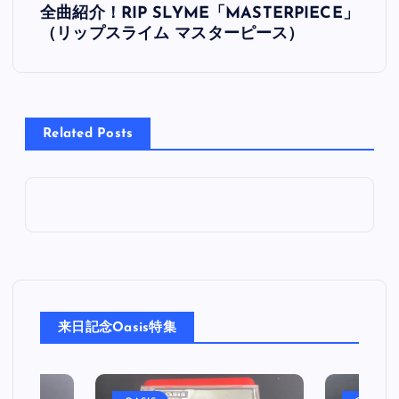
全曲紹介！RIP SLYME「MASTERPIECE」
稿
（リップスライム マスターピース）
ナ
ビ
Related Posts
ゲ
ー
シ
ョ
来日記念Oasis特集
ン