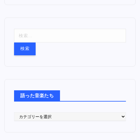
検
索
:
語った音楽たち
語
っ
た
音