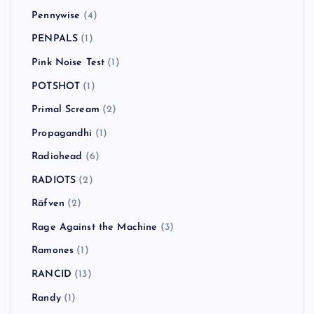
Pennywise
(4)
PENPALS
(1)
Pink Noise Test
(1)
POTSHOT
(1)
Primal Scream
(2)
Propagandhi
(1)
Radiohead
(6)
RADIOTS
(2)
Räfven
(2)
Rage Against the Machine
(3)
Ramones
(1)
RANCID
(13)
Randy
(1)