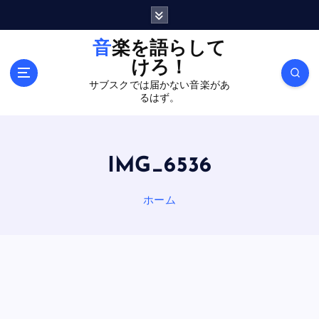
内
容
を
音楽を語らして
ス
けろ！
キ
サブスクでは届かない音楽があ
ッ
るはず。
プ
IMG_6536
ホーム