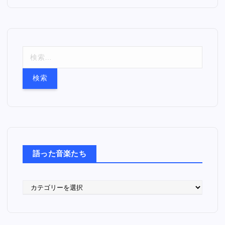
検
索
:
語った音楽たち
語
っ
た
音