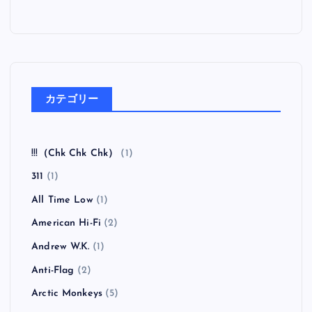
カテゴリー
!!!（Chk Chk Chk）
(1)
311
(1)
All Time Low
(1)
American Hi-Fi
(2)
Andrew W.K.
(1)
Anti-Flag
(2)
Arctic Monkeys
(5)