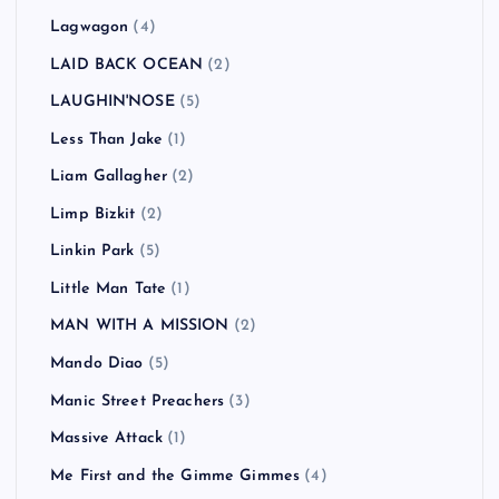
Lagwagon
(4)
LAID BACK OCEAN
(2)
LAUGHIN'NOSE
(5)
Less Than Jake
(1)
Liam Gallagher
(2)
Limp Bizkit
(2)
Linkin Park
(5)
Little Man Tate
(1)
MAN WITH A MISSION
(2)
Mando Diao
(5)
Manic Street Preachers
(3)
Massive Attack
(1)
Me First and the Gimme Gimmes
(4)