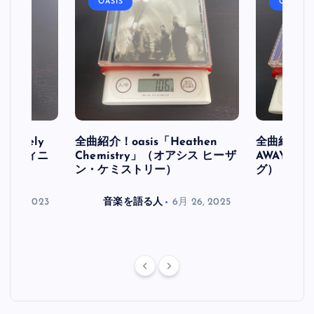
OASIS
OASIS
initely
全曲紹介！oasis「Heathen
全曲紹介！oa
ス デフィニ
Chemistry」（オアシス ヒーザ
AWAY」
ン・ケミストリー）
グ）
月 30, 2023
音楽を語る人
6月 26, 2025
音楽を