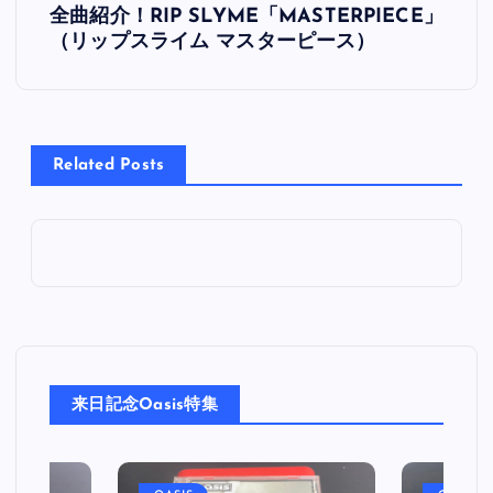
全曲紹介！RIP SLYME「MASTERPIECE」
稿
（リップスライム マスターピース）
ナ
ビ
Related Posts
ゲ
ー
シ
ョ
来日記念Oasis特集
ン