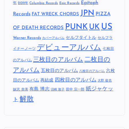
Epitaph
年
2011年
Columbia Records
Epic Records
JPN
Records
FAT WRECK CHORDS
PIZZA
US
PUNK
UK
OF DEATH RECORDS
セルフタイトル
Warner Records
セルフラ
カバーアルバム
デビューアルバム
イナーノーツ
七枚目
二枚目の
三枚目のアルバム
のアルバム
アルバム
五枚目のアルバム
六枚
八枚目のアルバム
四枚目のアルバム
目のアルバム
再結成
大野 俊也
紙ジャケッ
有島 博志
妹沢 奈美
田中 宗一郎
沼崎 敦子
解散
ト