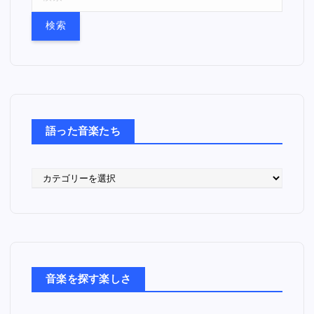
索
:
語った音楽たち
語
っ
た
音
楽
た
ち
音楽を探す楽しさ