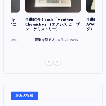
initely
全曲紹介！oasis「Heathen
全曲紹介！oa
ス デフィニ
Chemistry」（オアシス ヒーザ
AWAY」
ン・ケミストリー）
グ）
月 30, 2023
音楽を語る人
6月 26, 2025
音楽を
最近の投稿