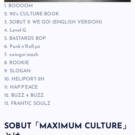
1. BOOOOM
2. 90’s CULTURE BOOK
3. SOBUT X WE GO! (ENGLISH VERSION)
4. Level-G
5. BASTARDS BOP
6. Punk’n’Roll,ya
7. swingin’mosh
8. ROOKIE
9. SLOGAN
10. HELIPORT-2H
11. HAP’P’EACE
12. BUZZ 4 BUZZ
13. FRANTIC SOULZ
SOBUT「MAXIMUM CULTURE」