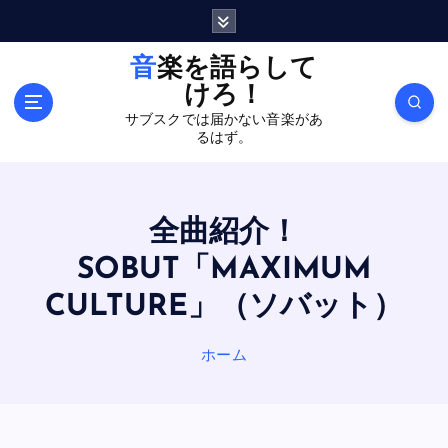
内
容
を
音楽を語らして
ス
けろ！
キ
サブスクでは届かない音楽があ
ッ
るはず。
プ
全曲紹介！
SOBUT「MAXIMUM
CULTURE」（ソバット）
ホーム