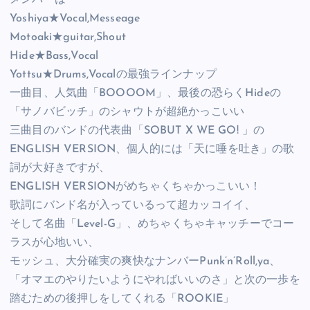
Yoshiya★Vocal,Messeage
Motoaki★guitar,Shout
Hide★Bass,Vocal
Yottsu★Drums,Vocalの最強ラインナップ
一曲目、人気曲「BOOOOM」、最後の恐らくHideの
「サノバビッチ」のシャウトが超絶かっこいい
三曲目のバンドの代表曲「SOBUT X WE GO! 」の
ENGLISH VERSION、個人的には「天に唾を吐き」の歌
詞が大好きですが、
ENGLISH VERSIONがめちゃくちゃかっこいい！
歌詞にバンド名が入っているって超カッコイイ、
そして名曲「Level-G」、めちゃくちゃキャッチーでコー
ラスが心地いい、
モッシュ、大分確実の爽快なナンバーPunk’n’Roll,ya、
「オマエのやりたいようにやればいいのさ」と次の一歩を
踏むための後押しをしてくれる「ROOKIE」