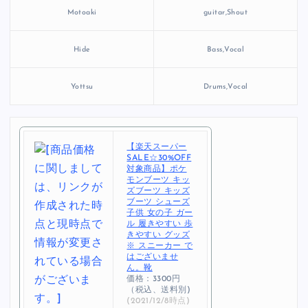
Motoaki
guitar,Shout
Hide
Bass,Vocal
Yottsu
Drums,Vocal
【楽天スーパー
SALE☆30%OFF
対象商品】ポケ
モンブーツ キッ
ズブーツ キッズ
ブーツ シューズ
子供 女の子 ガー
ル 履きやすい 歩
きやすい グッズ
※ スニーカー で
はございませ
ん。靴
価格：3300円
（税込、送料別)
(2021/12/8時点)