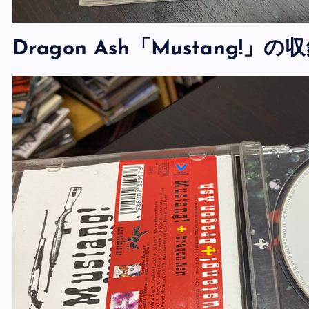
Dragon Ash「Mustang!」の