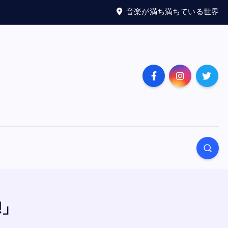
音楽が満ち満ちている世界
!」