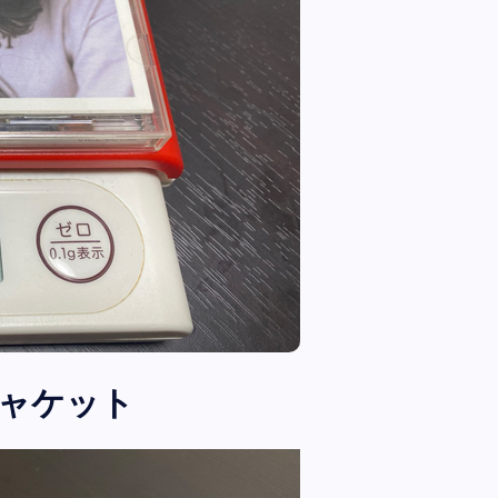
全曲紹介！oasis「Definitely
Maybe」（オアシス デフィニト
ー・メイビー）
音楽を語る人
8月 30, 2023
のジャケット