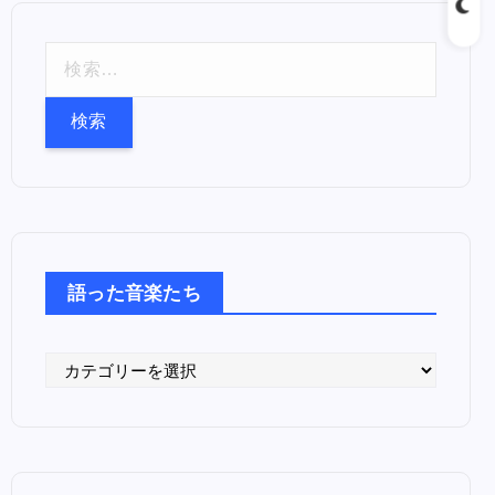
検
索
:
語った音楽たち
語
っ
た
音
楽