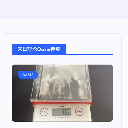
来日記念Oasis特集
OASIS
OA