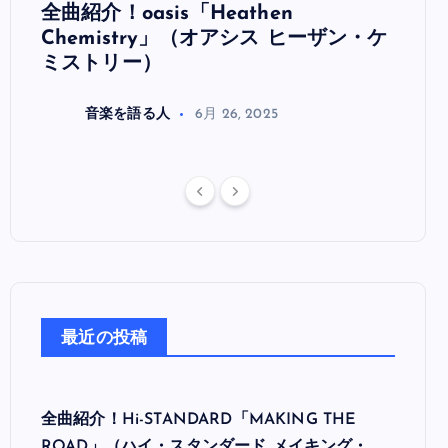
全曲紹介！oasis「Heathen
全曲紹
リ
Chemistry」（オアシス ヒーザン・ケ
（オ
ミストリー）
音楽を語る人
6月 26, 2025
最近の投稿
全曲紹介！Hi-STANDARD「MAKING THE
ROAD」（ハイ・スタンダード メイキング・