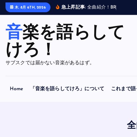
内
急上昇記事:
全
曲
紹
介
！
B
R
A
H
M
A
N
木. 8月 6TH, 2026
容
を
音楽を語らして
ス
キ
ッ
けろ！
プ
サブスクでは届かない音楽があるはず。
Home
「音楽を語らしてけろ」について
これまで語
全