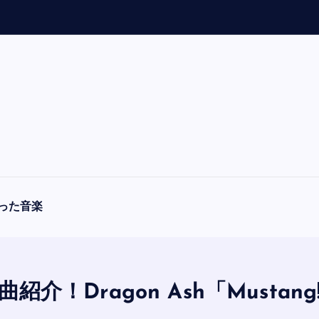
「
A
F
O
R
った音楽
曲紹介！Dragon Ash「Mustang