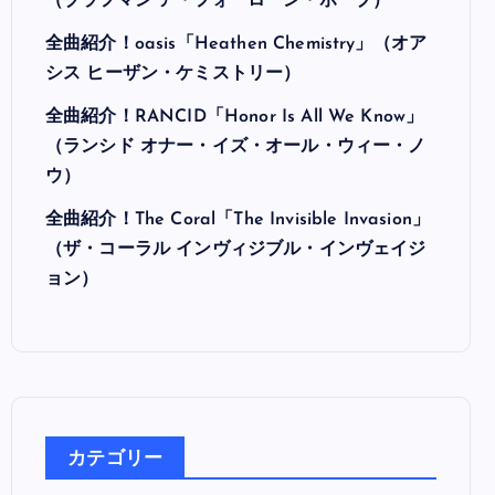
最近の投稿
全曲紹介！Hi-STANDARD「MAKING THE
ROAD」（ハイ・スタンダード メイキング・
ザ・ロード）
全曲紹介！BRAHMAN「A FORLORN HOPE」
（ブラフマン ア・フォーローン・ホープ）
全曲紹介！oasis「Heathen Chemistry」（オア
シス ヒーザン・ケミストリー）
全曲紹介！RANCID「Honor Is All We Know」
（ランシド オナー・イズ・オール・ウィー・ノ
ウ）