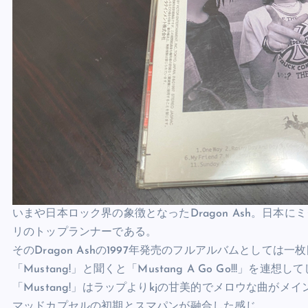
いまや日本ロック界の象徴となったDragon Ash。日
リのトップランナーである。
そのDragon Ashの1997年発売のフルアルバムとしては一枚
「Mustang!」と聞くと「Mustang A Go Go!!!」
「Mustang!」はラップよりkjの甘美的でメロウな曲がメ
マッドカプセルの初期とスマパンが融合した感じ。