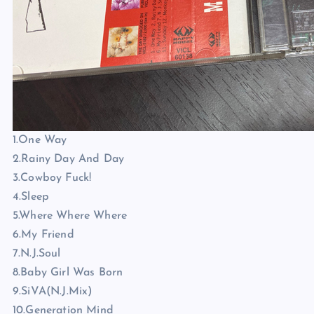
1.One Way
2.Rainy Day And Day
3.Cowboy Fuck!
4.Sleep
5.Where Where Where
6.My Friend
7.N.J.Soul
8.Baby Girl Was Born
9.SiVA(N.J.Mix)
10.Generation Mind