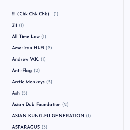
全曲紹介！The Coral「The Invisible Invasion」
（ザ・コーラル インヴィジブル・インヴェイジ
ョン）
カテゴリー
!!!（Chk Chk Chk）
(1)
311
(1)
All Time Low
(1)
American Hi-Fi
(2)