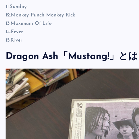
11.Sunday
12.Monkey Punch Monkey Kick
13.Maximum Of Life
14.Fever
15.River
Dragon Ash「Mustang!」とは