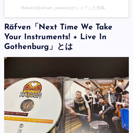
Räfven(@rafven_sweden)がシェアした投稿
Räfven「Next Time We Take
Your Instruments! + Live In
Gothenburg」とは