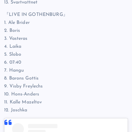
13. Svartvattnet
『LIVE IN GOTHENBURG』
1. Ale Brider
2. Boris
3. Vasteras
4. Laika
5. Slobo
6. 07:40
7. Hangu
8. Barons Gottis
9. Visby Freylechs
10. Hons-Anders
11. Kalle Mazeltov
12. Joschka