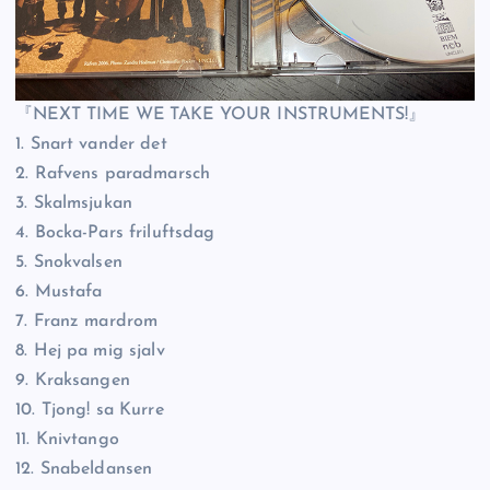
『NEXT TIME WE TAKE YOUR INSTRUMENTS!』
1. Snart vander det
2. Rafvens paradmarsch
3. Skalmsjukan
4. Bocka-Pars friluftsdag
5. Snokvalsen
6. Mustafa
7. Franz mardrom
8. Hej pa mig sjalv
9. Kraksangen
10. Tjong! sa Kurre
11. Knivtango
12. Snabeldansen