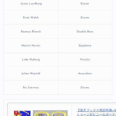
Jonas Lundberg
Gutiar
Evan Walsh
Drums
Rasmus Blanck
Double Bass
Martin Nurmi
Saxphone
Loke Nyberg
Vionlin
Johan Wejstål
Accordion
Per Svenner
Drums
【楽天ブックス限定特典+
トゥーン3(ビニールポーチ