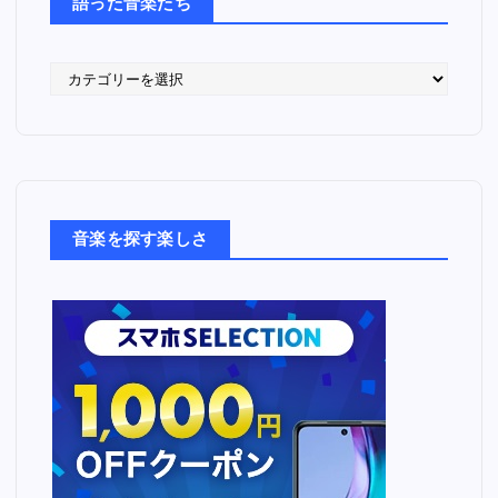
語った音楽たち
語
っ
た
音
楽
た
ち
音楽を探す楽しさ