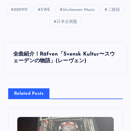
2009年
SWE
Uncleowen Music
二枚組
日本企画盤
投
全曲紹介！Räfven「Svensk Kultur〜スウ
稿
ェーデンの物語」(レーヴェン)
ナ
ビ
Related Posts
ゲ
ー