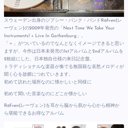
スウェーデン出身のジプシー・パンク・バンドRäfven(レ
ーヴェン)の2009年発売の「Next Time We Take Your
Instruments! + Live In Gothenburg」。
「＋」がついているのでなんとなくイメージできると思い
ますが、今作は日本未発売の1stアルバムと2ndアルバムを
2枚組にした、日本独自仕様の来日記念盤。
トラディショナルな楽器が奏でる無国籍な哀愁メロディが
聞く心を故郷につれていきます。
初めて訪れた場所なのに懐かしいと同様に
初めて聞いた音楽なのにどこか懐かしい
Räfven(レーヴェン)を耳から脳から肌から心から精神か
ら堪能できるお得なアルバム