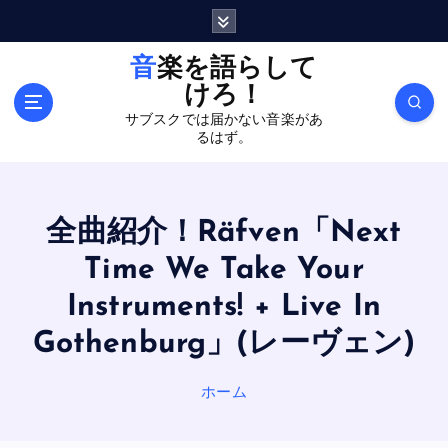
内
容
を
音楽を語らして
ス
けろ！
キ
サブスクでは届かない音楽があ
ッ
るはず。
プ
全曲紹介！Räfven「Next
Time We Take Your
Instruments! + Live In
Gothenburg」(レーヴェン)
ホーム