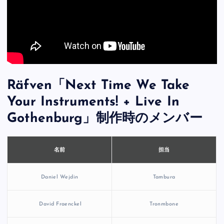
Räfven「Next Time We Take
Your Instruments! + Live In
Gothenburg」制作時のメンバー
担当
名前
Daniel Wejdin
Tambura
David Fraenckel
Tronmbone