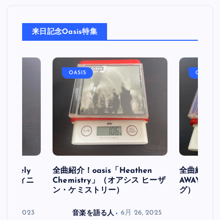
来日記念Oasis特集
OASIS
OASIS
initely
全曲紹介！oasis「Heathen
全曲紹介！oa
ス デフィニ
Chemistry」（オアシス ヒーザ
AWAY」
ン・ケミストリー）
グ）
月 30, 2023
音楽を語る人
6月 26, 2025
音楽を