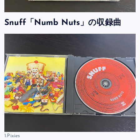
Snuff「Numb Nuts」の収録曲
1.Pixies