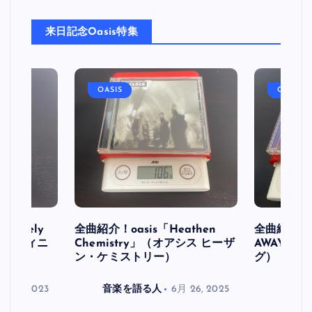
来日記念Oasis特集
OASIS
OASIS
initely
全曲紹介！oasis「Heathen
全曲紹介！oa
ス デフィニ
Chemistry」（オアシス ヒーザ
AWAY」
ン・ケミストリー）
グ）
月 30, 2023
音楽を語る人
6月 26, 2025
音楽を