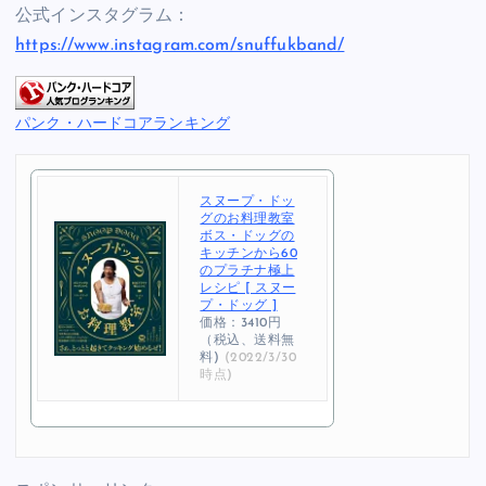
公式インスタグラム：
https://www.instagram.com/snuffukband/
パンク・ハードコアランキング
スヌープ・ドッ
グのお料理教室
ボス・ドッグの
キッチンから60
のプラチナ極上
レシピ [ スヌー
プ・ドッグ ]
価格：3410円
（税込、送料無
料)
(2022/3/30
時点)