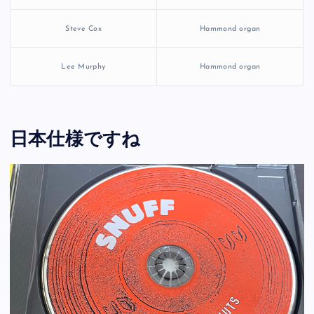
Steve Cox
Hammond organ
Lee Murphy
Hammond organ
日本仕様ですね