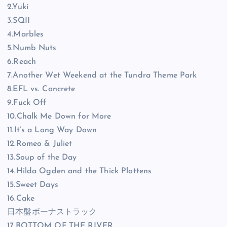
2.Yuki
3.SQII
4.Marbles
5.Numb Nuts
6.Reach
7.Another Wet Weekend at the Tundra Theme Park
8.EFL vs. Concrete
9.Fuck Off
10.Chalk Me Down for More
11.It’s a Long Way Down
12.Romeo & Juliet
13.Soup of the Day
14.Hilda Ogden and the Thick Plottens
15.Sweet Days
16.Cake
日本盤ボーナストラック
17.BOTTOM OF THE RIVER