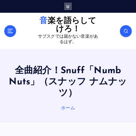
内
容
を
音楽を語らして
ス
けろ！
キ
サブスクでは届かない音楽があ
ッ
るはず。
プ
全曲紹介！Snuff「Numb
Nuts」（スナッフ ナムナッ
ツ）
ホーム