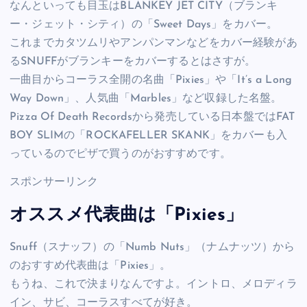
なんといっても目玉はBLANKEY JET CITY（ブランキ
ー・ジェット・シティ）の「Sweet Days」をカバー。
これまでカタツムリやアンパンマンなどをカバー経験があ
るSNUFFがブランキーをカバーするとはさすが。
一曲目からコーラス全開の名曲「Pixies」や「It’s a Long
Way Down」、人気曲「Marbles」など収録した名盤。
Pizza Of Death Recordsから発売している日本盤ではFAT
BOY SLIMの「ROCKAFELLER SKANK」をカバーも入
っているのでピザで買うのがおすすめです。
スポンサーリンク
オススメ代表曲は「Pixies」
Snuff（スナッフ）の「Numb Nuts」（ナムナッツ）から
のおすすめ代表曲は「Pixies」。
もうね、これで決まりなんですよ。イントロ、メロディラ
イン、サビ、コーラスすべてが好き。