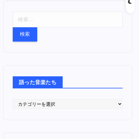
検
索
:
語った音楽たち
語
っ
た
音
楽