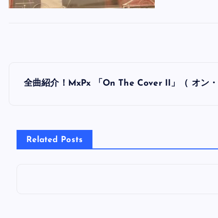
投
全曲紹介！MxPx 「On The Cover II」（ オ
稿
ナ
Related Posts
ビ
ゲ
ー