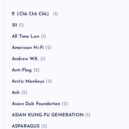
全曲紹介！The Coral「The Invisible Invasion」
（ザ・コーラル インヴィジブル・インヴェイジ
ョン）
カテゴリー
!!!（Chk Chk Chk）
(1)
311
(1)
All Time Low
(1)
American Hi-Fi
(2)