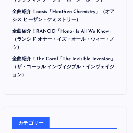
最近の投稿
全曲紹介！Hi-STANDARD「MAKING THE
ROAD」（ハイ・スタンダード メイキング・
ザ・ロード）
全曲紹介！BRAHMAN「A FORLORN HOPE」
（ブラフマン ア・フォーローン・ホープ）
全曲紹介！oasis「Heathen Chemistry」（オア
シス ヒーザン・ケミストリー）
全曲紹介！RANCID「Honor Is All We Know」
（ランシド オナー・イズ・オール・ウィー・ノ
ウ）