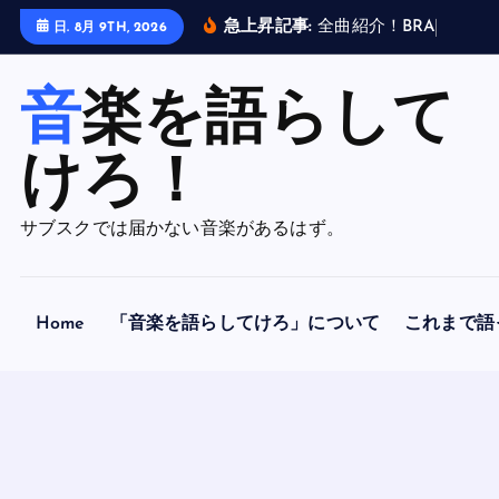
内
急上昇記事:
全
曲
紹
介
！
B
R
A
H
M
A
N
日. 8月 9TH, 2026
容
を
音楽を語らして
ス
キ
ッ
けろ！
プ
サブスクでは届かない音楽があるはず。
Home
「音楽を語らしてけろ」について
これまで語