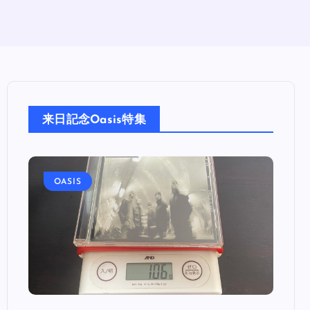
来日記念Oasis特集
OASIS
OA