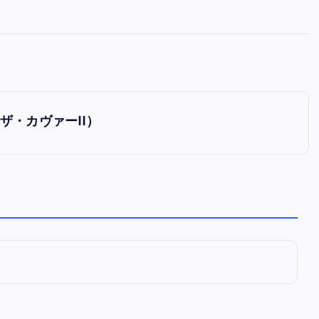
全曲紹介！oasis「Definitely
Maybe」（オアシス デフィニト
ー・メイビー）
音楽を語る人
8月 30, 2023
ン・ザ・カヴァーII）