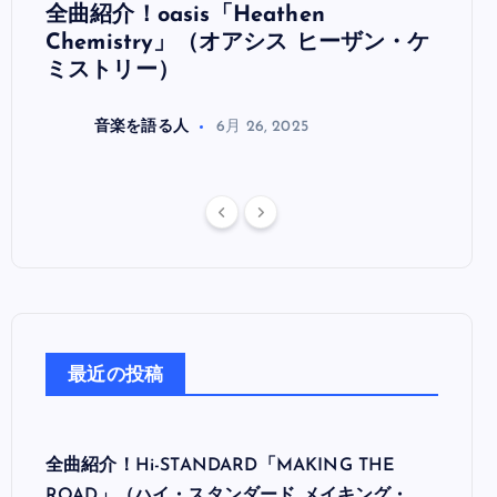
全曲紹介！oasis「Heathen
全曲紹
リ
Chemistry」（オアシス ヒーザン・ケ
（オ
ミストリー）
音楽を語る人
6月 26, 2025
最近の投稿
全曲紹介！Hi-STANDARD「MAKING THE
ROAD」（ハイ・スタンダード メイキング・