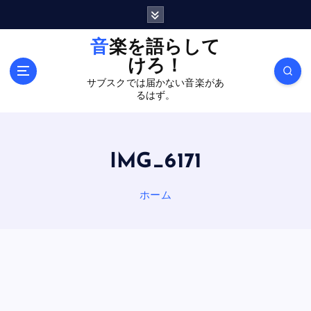
内
容
を
音楽を語らして
ス
けろ！
キ
サブスクでは届かない音楽があ
ッ
るはず。
プ
IMG_6171
ホーム