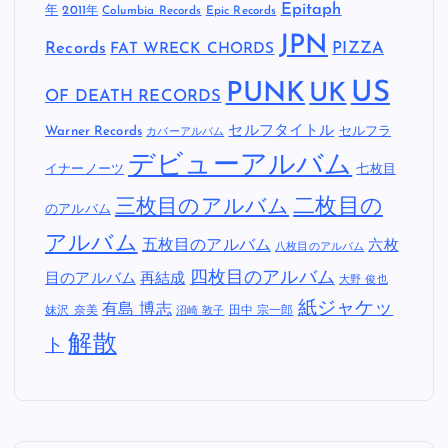
Epitaph
年
2011年
Columbia Records
Epic Records
JPN
Records
FAT WRECK CHORDS
PIZZA
US
PUNK
UK
OF DEATH RECORDS
セルフタイトル
Warner Records
セルフラ
カバーアルバム
デビューアルバム
イナーノーツ
七枚目
二枚目の
三枚目のアルバム
のアルバム
アルバム
五枚目のアルバム
六枚
八枚目のアルバム
四枚目のアルバム
目のアルバム
再結成
大野 俊也
紙ジャケッ
有島 博志
妹沢 奈美
田中 宗一郎
沼崎 敦子
解散
ト