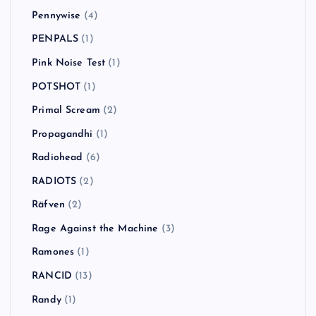
Pennywise
(4)
PENPALS
(1)
Pink Noise Test
(1)
POTSHOT
(1)
Primal Scream
(2)
Propagandhi
(1)
Radiohead
(6)
RADIOTS
(2)
Räfven
(2)
Rage Against the Machine
(3)
Ramones
(1)
RANCID
(13)
Randy
(1)