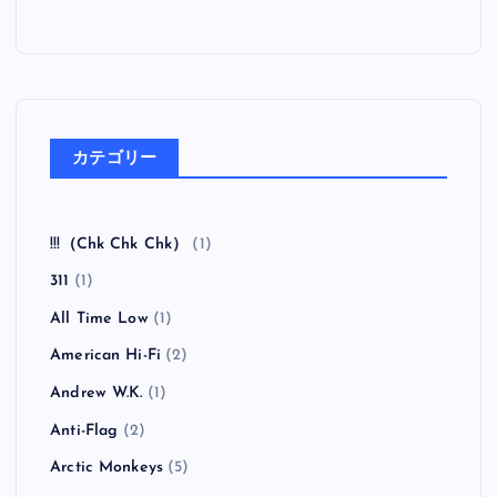
カテゴリー
!!!（Chk Chk Chk）
(1)
311
(1)
All Time Low
(1)
American Hi-Fi
(2)
Andrew W.K.
(1)
Anti-Flag
(2)
Arctic Monkeys
(5)