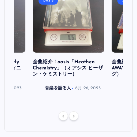
OASIS
OASIS
initely
全曲紹介！oasis「Heathen
全曲紹介！oa
ス デフィニ
Chemistry」（オアシス ヒーザ
AWAY」
ン・ケミストリー）
グ）
月 30, 2023
音楽を語る人
6月 26, 2025
音楽を