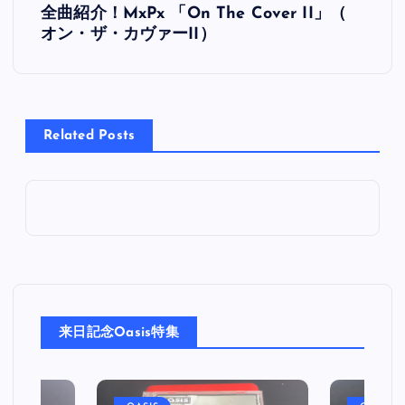
全曲紹介！MxPx 「On The Cover II」（
稿
オン・ザ・カヴァーII）
ナ
ビ
Related Posts
ゲ
ー
シ
ョ
来日記念Oasis特集
ン