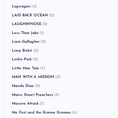
Lagwagon
(4)
LAID BACK OCEAN
(2)
LAUGHIN'NOSE
(5)
Less Than Jake
(1)
Liam Gallagher
(2)
Limp Bizkit
(2)
Linkin Park
(5)
Little Man Tate
(1)
MAN WITH A MISSION
(2)
Mando Diao
(5)
Manic Street Preachers
(3)
Massive Attack
(1)
Me First and the Gimme Gimmes
(4)