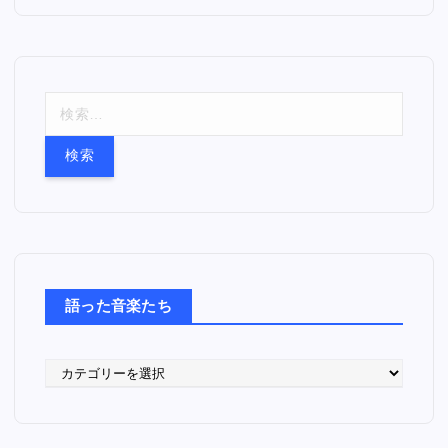
検
索
:
語った音楽たち
語
っ
た
音