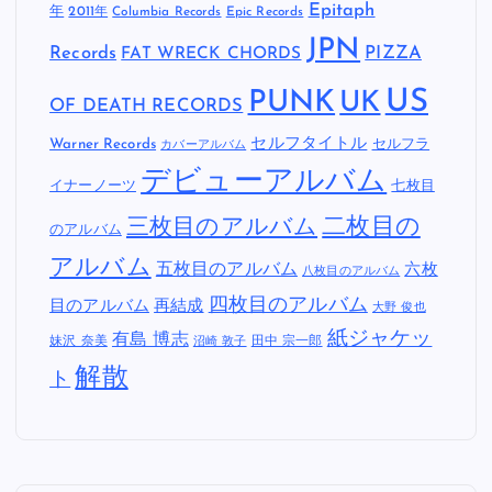
Epitaph
年
2011年
Columbia Records
Epic Records
JPN
Records
FAT WRECK CHORDS
PIZZA
US
PUNK
UK
OF DEATH RECORDS
セルフタイトル
Warner Records
セルフラ
カバーアルバム
デビューアルバム
イナーノーツ
七枚目
二枚目の
三枚目のアルバム
のアルバム
アルバム
五枚目のアルバム
六枚
八枚目のアルバム
四枚目のアルバム
目のアルバム
再結成
大野 俊也
紙ジャケッ
有島 博志
妹沢 奈美
田中 宗一郎
沼崎 敦子
解散
ト