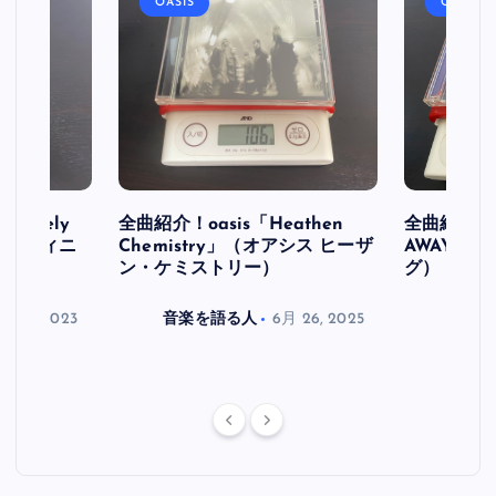
OASIS
OASIS
initely
全曲紹介！oasis「Heathen
全曲紹介！oa
ス デフィニ
Chemistry」（オアシス ヒーザ
AWAY」
ン・ケミストリー）
グ）
月 30, 2023
音楽を語る人
6月 26, 2025
音楽を