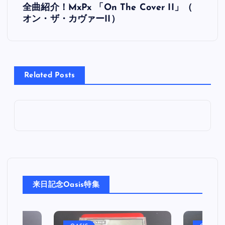
全曲紹介！MxPx 「On The Cover II」（
稿
オン・ザ・カヴァーII）
ナ
ビ
Related Posts
ゲ
ー
シ
ョ
来日記念Oasis特集
ン