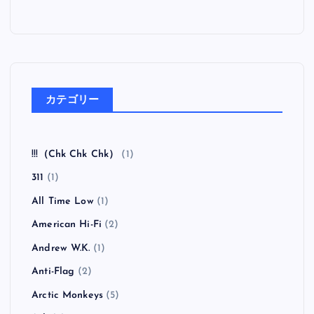
カテゴリー
!!!（Chk Chk Chk）
(1)
311
(1)
All Time Low
(1)
American Hi-Fi
(2)
Andrew W.K.
(1)
Anti-Flag
(2)
Arctic Monkeys
(5)