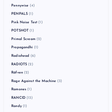
Pennywise
(4)
PENPALS
(1)
Pink Noise Test
(1)
POTSHOT
(1)
Primal Scream
(2)
Propagandhi
(1)
Radiohead
(6)
RADIOTS
(2)
Räfven
(2)
Rage Against the Machine
(3)
Ramones
(1)
RANCID
(13)
Randy
(1)