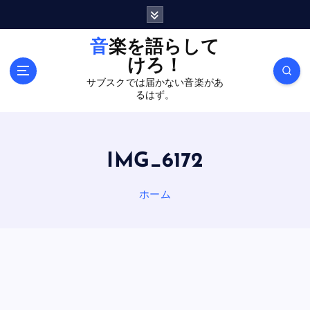
内
容
を
音楽を語らして
ス
けろ！
キ
サブスクでは届かない音楽があ
ッ
るはず。
プ
IMG_6172
ホーム