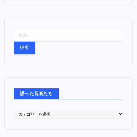
検
索
:
語った音楽たち
語
っ
た
音