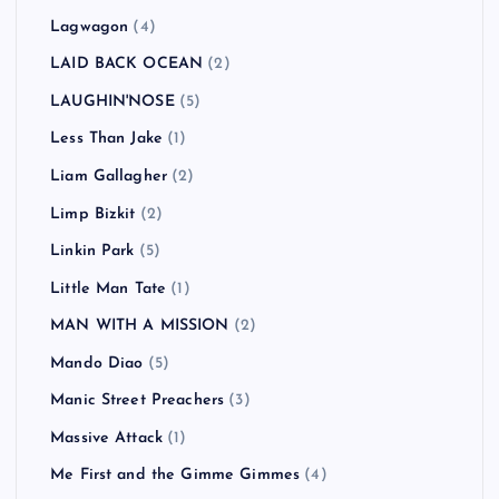
Lagwagon
(4)
LAID BACK OCEAN
(2)
LAUGHIN'NOSE
(5)
Less Than Jake
(1)
Liam Gallagher
(2)
Limp Bizkit
(2)
Linkin Park
(5)
Little Man Tate
(1)
MAN WITH A MISSION
(2)
Mando Diao
(5)
Manic Street Preachers
(3)
Massive Attack
(1)
Me First and the Gimme Gimmes
(4)