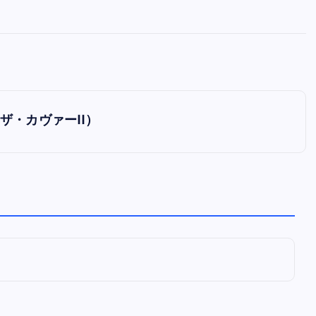
全曲紹介！oasis「Definitely
Maybe」（オアシス デフィニト
ー・メイビー）
音楽を語る人
8月 30, 2023
ン・ザ・カヴァーII）