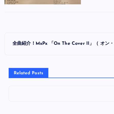
投
全曲紹介！MxPx 「On The Cover II」（ オ
稿
ナ
Related Posts
ビ
ゲ
ー