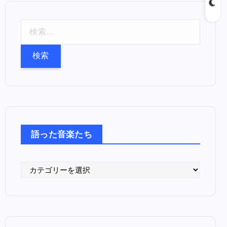
検
索
:
語った音楽たち
語
っ
た
音
楽