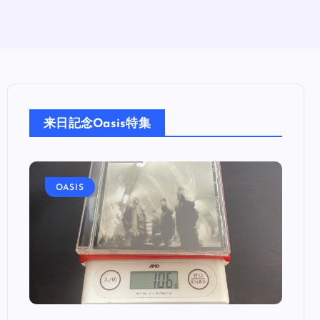
来日記念Oasis特集
OASIS
OA