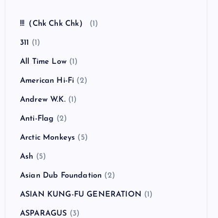
全曲紹介！The Coral「The Invisible Invasion」
（ザ・コーラル インヴィジブル・インヴェイジ
ョン）
カテゴリー
!!!（Chk Chk Chk）
(1)
311
(1)
All Time Low
(1)
American Hi-Fi
(2)