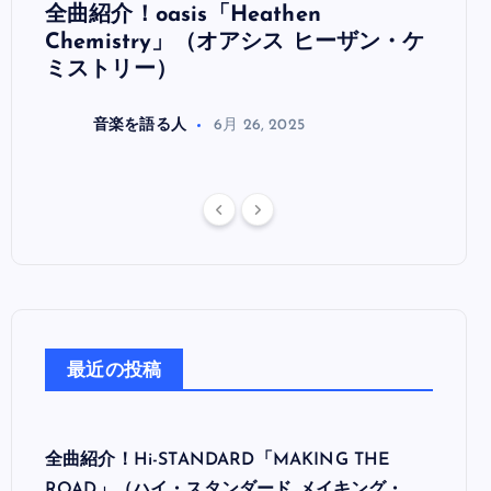
全曲紹介！oasis「Heathen
全曲紹
リ
Chemistry」（オアシス ヒーザン・ケ
（オ
ミストリー）
音楽を語る人
6月 26, 2025
最近の投稿
全曲紹介！Hi-STANDARD「MAKING THE
ROAD」（ハイ・スタンダード メイキング・