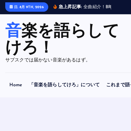
内
急上昇記事:
全
曲
紹
介
！
B
R
A
H
M
A
N
日. 8月 9TH, 2026
容
を
音楽を語らして
ス
キ
ッ
けろ！
プ
サブスクでは届かない音楽があるはず。
Home
「音楽を語らしてけろ」について
これまで語