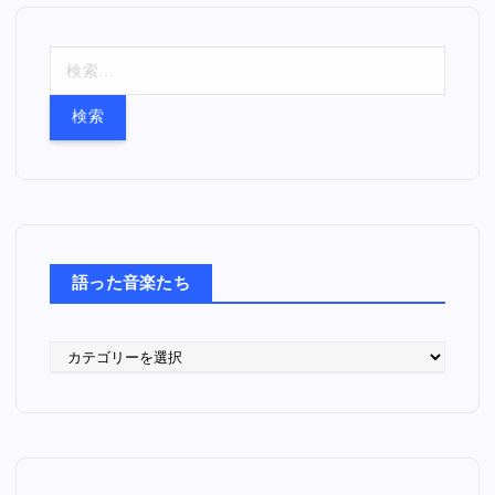
検
索
:
語った音楽たち
語
っ
た
音
楽
た