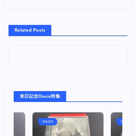
ナ
ビ
Related Posts
ゲ
ー
シ
ョ
来日記念Oasis特集
ン
OASIS
OASIS