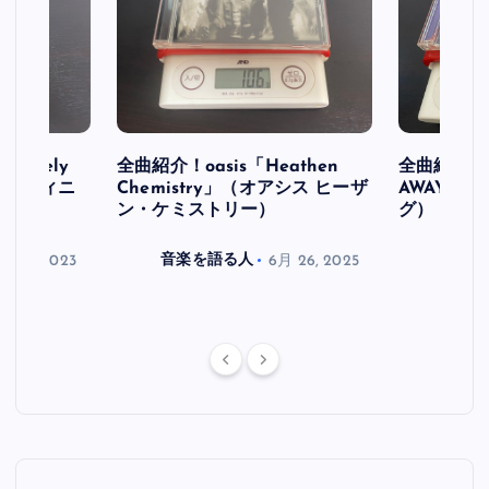
initely
全曲紹介！oasis「Heathen
全曲紹介！oa
ス デフィニ
Chemistry」（オアシス ヒーザ
AWAY」
ン・ケミストリー）
グ）
月 30, 2023
音楽を語る人
6月 26, 2025
音楽を