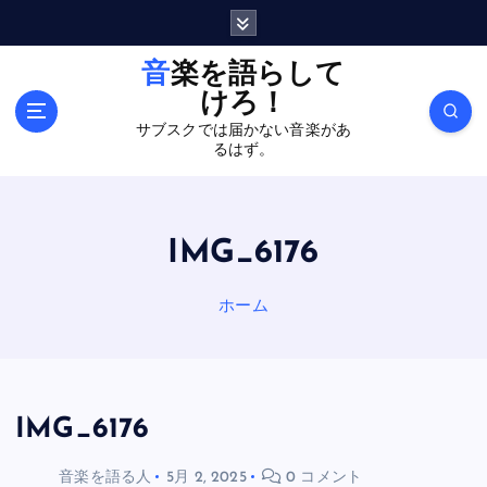
内
容
を
音楽を語らして
ス
けろ！
キ
サブスクでは届かない音楽があ
ッ
るはず。
プ
IMG_6176
ホーム
IMG_6176
音楽を語る人
5月 2, 2025
0 コメント