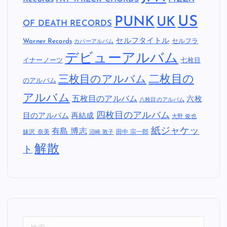
US
PUNK
UK
OF DEATH RECORDS
セルフタイトル
Warner Records
セルフラ
カバーアルバム
デビューアルバム
イナーノーツ
七枚目
二枚目の
三枚目のアルバム
のアルバム
アルバム
五枚目のアルバム
六枚
八枚目のアルバム
四枚目のアルバム
目のアルバム
再結成
大野 俊也
紙ジャケッ
有島 博志
妹沢 奈美
田中 宗一郎
沼崎 敦子
解散
ト
検