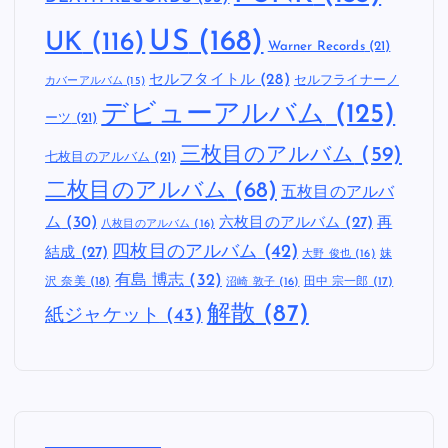
US
(168)
UK
(116)
Warner Records
(21)
セルフタイトル
(28)
セルフライナーノ
カバーアルバム
(15)
デビューアルバム
(125)
ーツ
(21)
三枚目のアルバム
(59)
七枚目のアルバム
(21)
二枚目のアルバム
(68)
五枚目のアルバ
ム
(30)
六枚目のアルバム
(27)
再
八枚目のアルバム
(16)
四枚目のアルバム
(42)
結成
(27)
妹
大野 俊也
(16)
有島 博志
(32)
沢 奈美
(18)
田中 宗一郎
(17)
沼崎 敦子
(16)
解散
(87)
紙ジャケット
(43)