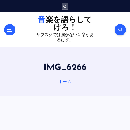
内
容
を
音楽を語らして
ス
けろ！
キ
サブスクでは届かない音楽があ
ッ
るはず。
プ
IMG_6266
ホーム