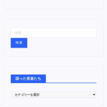
検
索
:
語った音楽たち
語
っ
た