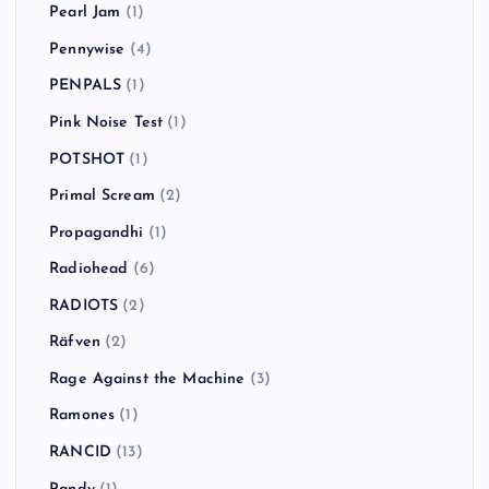
Pearl Jam
(1)
Pennywise
(4)
PENPALS
(1)
Pink Noise Test
(1)
POTSHOT
(1)
Primal Scream
(2)
Propagandhi
(1)
Radiohead
(6)
RADIOTS
(2)
Räfven
(2)
Rage Against the Machine
(3)
Ramones
(1)
RANCID
(13)