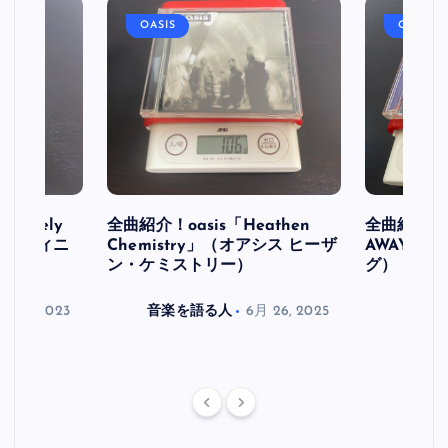
OASIS
OASIS
initely
全曲紹介！oasis「Heathen
全曲紹介！oa
ス デフィニ
Chemistry」（オアシス ヒーザ
AWAY」
ン・ケミストリー）
グ）
月 30, 2023
音楽を語る人
6月 26, 2025
音楽を