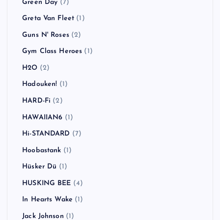
Green Day
(7)
Greta Van Fleet
(1)
Guns N' Roses
(2)
Gym Class Heroes
(1)
H2O
(2)
Hadouken!
(1)
HARD-Fi
(2)
HAWAIIAN6
(1)
Hi-STANDARD
(7)
Hoobastank
(1)
Hüsker Dü
(1)
HUSKING BEE
(4)
In Hearts Wake
(1)
Jack Johnson
(1)