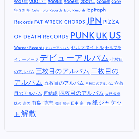
2004年
2005年
2007年
2003年
2006年
2008年
2009
Epitaph
年
2011年
Columbia Records
Epic Records
JPN
Records
FAT WRECK CHORDS
PIZZA
US
PUNK
UK
OF DEATH RECORDS
セルフタイトル
Warner Records
セルフラ
カバーアルバム
デビューアルバム
イナーノーツ
七枚目
二枚目の
三枚目のアルバム
のアルバム
アルバム
五枚目のアルバム
六枚
八枚目のアルバム
四枚目のアルバム
目のアルバム
再結成
大野 俊也
紙ジャケッ
有島 博志
妹沢 奈美
田中 宗一郎
沼崎 敦子
解散
ト