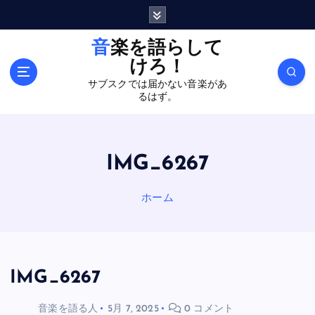
内
容
を
音楽を語らして
ス
けろ！
キ
サブスクでは届かない音楽があ
ッ
るはず。
プ
IMG_6267
ホーム
IMG_6267
音楽を語る人
5月 7, 2025
0 コメント