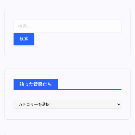
検
索
:
語った音楽たち
語
っ
た
音
楽