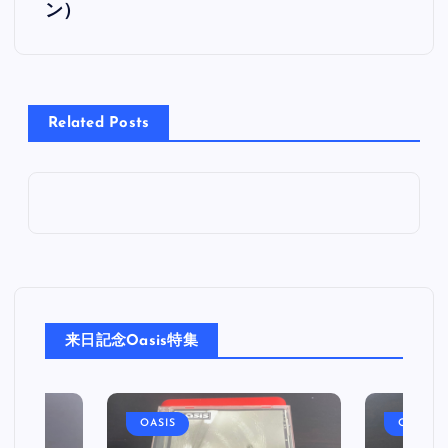
ン）
ナ
ビ
Related Posts
ゲ
ー
シ
ョ
ン
来日記念Oasis特集
OASIS
OASIS