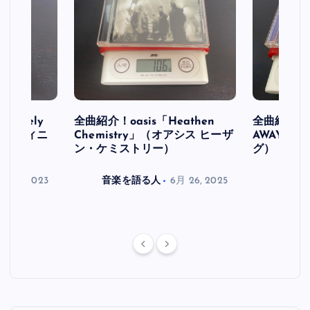
initely
全曲紹介！oasis「Heathen
全曲紹介！oa
ス デフィニ
Chemistry」（オアシス ヒーザ
AWAY」
ン・ケミストリー）
グ）
月 30, 2023
音楽を語る人
6月 26, 2025
音楽を