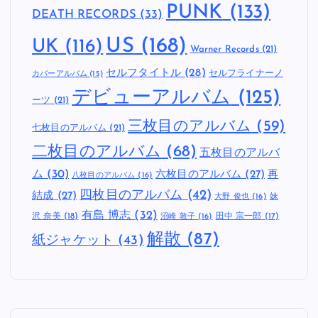
PUNK
(133)
DEATH RECORDS
(33)
US
(168)
UK
(116)
Warner Records
(21)
セルフタイトル
(28)
セルフライナーノ
カバーアルバム
(15)
デビューアルバム
(125)
ーツ
(21)
三枚目のアルバム
(59)
七枚目のアルバム
(21)
二枚目のアルバム
(68)
五枚目のアルバ
ム
(30)
六枚目のアルバム
(27)
再
八枚目のアルバム
(16)
四枚目のアルバム
(42)
結成
(27)
妹
大野 俊也
(16)
有島 博志
(32)
沢 奈美
(18)
田中 宗一郎
(17)
沼崎 敦子
(16)
解散
(87)
紙ジャケット
(43)