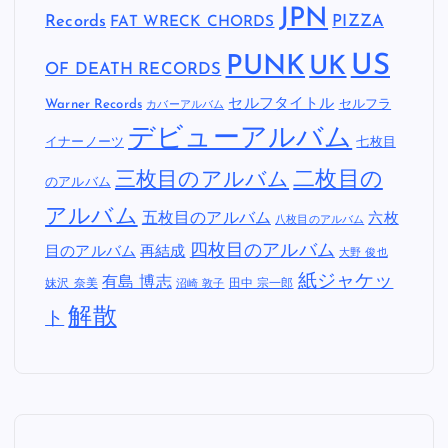
JPN
Records
FAT WRECK CHORDS
PIZZA
US
PUNK
UK
OF DEATH RECORDS
セルフタイトル
Warner Records
セルフラ
カバーアルバム
デビューアルバム
イナーノーツ
七枚目
二枚目の
三枚目のアルバム
のアルバム
アルバム
五枚目のアルバム
六枚
八枚目のアルバム
四枚目のアルバム
目のアルバム
再結成
大野 俊也
紙ジャケッ
有島 博志
妹沢 奈美
田中 宗一郎
沼崎 敦子
解散
ト