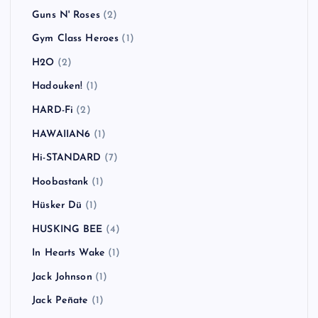
Guns N' Roses
(2)
Gym Class Heroes
(1)
H2O
(2)
Hadouken!
(1)
HARD-Fi
(2)
HAWAIIAN6
(1)
Hi-STANDARD
(7)
Hoobastank
(1)
Hüsker Dü
(1)
HUSKING BEE
(4)
In Hearts Wake
(1)
Jack Johnson
(1)
Jack Peñate
(1)