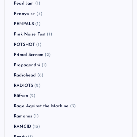
Pearl Jam
(1)
Pennywise
(4)
PENPALS
(1)
Pink Noise Test
(1)
POTSHOT
(1)
Primal Scream
(2)
Propagandhi
(1)
Radiohead
(6)
RADIOTS
(2)
Räfven
(2)
Rage Against the Machine
(3)
Ramones
(1)
RANCID
(13)