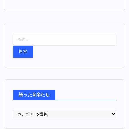
検
索
:
語った音楽たち
語
っ
た