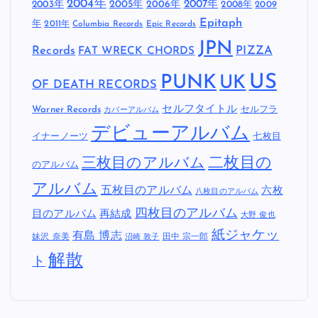
2004年
2005年
2007年
2003年
2006年
2008年
2009
Epitaph
年
2011年
Columbia Records
Epic Records
JPN
Records
FAT WRECK CHORDS
PIZZA
US
PUNK
UK
OF DEATH RECORDS
セルフタイトル
Warner Records
セルフラ
カバーアルバム
デビューアルバム
イナーノーツ
七枚目
二枚目の
三枚目のアルバム
のアルバム
アルバム
五枚目のアルバム
六枚
八枚目のアルバム
四枚目のアルバム
目のアルバム
再結成
大野 俊也
紙ジャケッ
有島 博志
妹沢 奈美
田中 宗一郎
沼崎 敦子
解散
ト