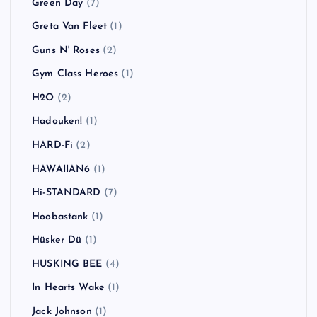
Green Day
(7)
Greta Van Fleet
(1)
Guns N' Roses
(2)
Gym Class Heroes
(1)
H2O
(2)
Hadouken!
(1)
HARD-Fi
(2)
HAWAIIAN6
(1)
Hi-STANDARD
(7)
Hoobastank
(1)
Hüsker Dü
(1)
HUSKING BEE
(4)
In Hearts Wake
(1)
Jack Johnson
(1)