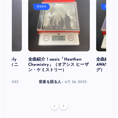
OASIS
OASIS
initely
全曲紹介！oasis「Heathen
全曲紹介！oa
ス デフィニ
Chemistry」（オアシス ヒーザ
AWAY」
ン・ケミストリー）
グ）
月 30, 2023
音楽を語る人
6月 26, 2025
音楽を