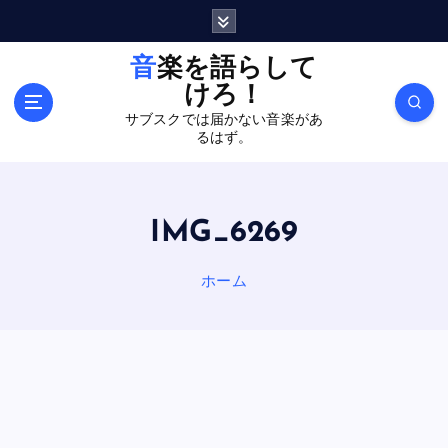
内
容
を
音楽を語らして
ス
けろ！
キ
サブスクでは届かない音楽があ
ッ
るはず。
プ
IMG_6269
ホーム