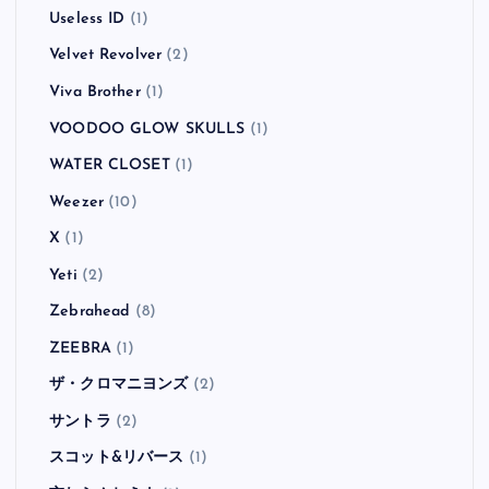
Useless ID
(1)
Velvet Revolver
(2)
Viva Brother
(1)
VOODOO GLOW SKULLS
(1)
WATER CLOSET
(1)
Weezer
(10)
X
(1)
Yeti
(2)
Zebrahead
(8)
ZEEBRA
(1)
ザ・クロマニヨンズ
(2)
サントラ
(2)
スコット&リバース
(1)