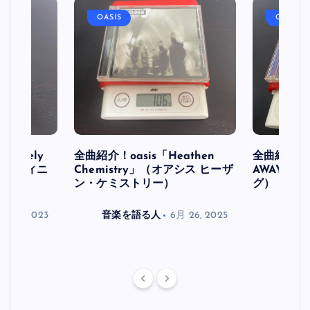
OASIS
OASIS
initely
全曲紹介！oasis「Heathen
全曲紹介！oa
ス デフィニ
Chemistry」（オアシス ヒーザ
AWAY」
ン・ケミストリー）
グ）
月 30, 2023
音楽を語る人
6月 26, 2025
音楽を