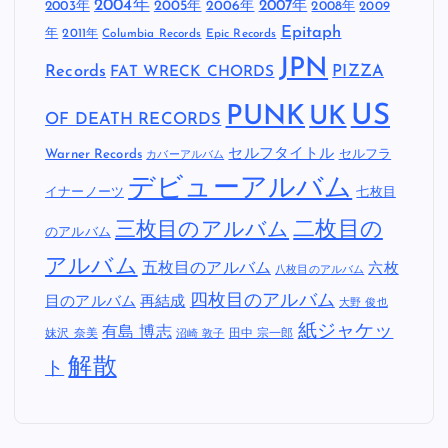
2004年
2005年
2007年
2003年
2006年
2008年
2009
Epitaph
年
2011年
Columbia Records
Epic Records
JPN
Records
FAT WRECK CHORDS
PIZZA
US
PUNK
UK
OF DEATH RECORDS
セルフタイトル
Warner Records
セルフラ
カバーアルバム
デビューアルバム
イナーノーツ
七枚目
二枚目の
三枚目のアルバム
のアルバム
アルバム
五枚目のアルバム
六枚
八枚目のアルバム
四枚目のアルバム
目のアルバム
再結成
大野 俊也
紙ジャケッ
有島 博志
妹沢 奈美
田中 宗一郎
沼崎 敦子
解散
ト