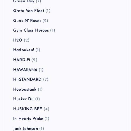
Green Day
(7)
Greta Van Fleet
(1)
Guns N' Roses
(2)
Gym Class Heroes
(1)
H2O
(2)
Hadouken!
(1)
HARD-Fi
(2)
HAWAIIAN6
(1)
Hi-STANDARD
(7)
Hoobastank
(1)
Hüsker Dü
(1)
HUSKING BEE
(4)
In Hearts Wake
(1)
Jack Johnson
(1)