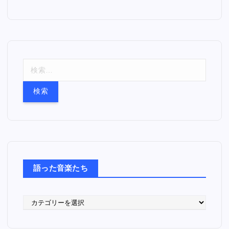
検
索
:
語った音楽たち
語
っ
た