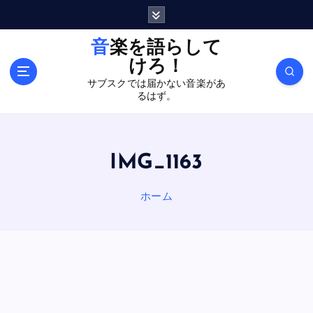
内
容
を
音楽を語らして
ス
けろ！
キ
サブスクでは届かない音楽があ
ッ
るはず。
プ
IMG_1163
ホーム