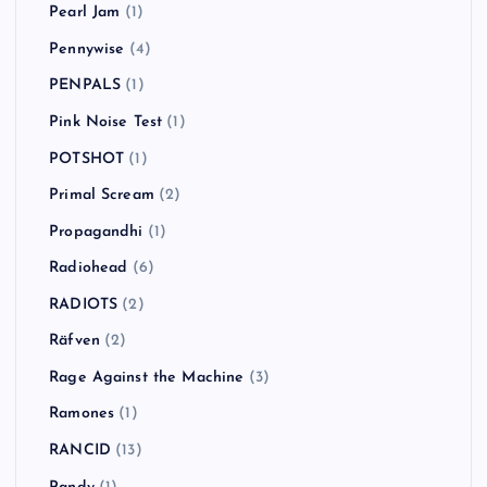
Pearl Jam
(1)
Pennywise
(4)
PENPALS
(1)
Pink Noise Test
(1)
POTSHOT
(1)
Primal Scream
(2)
Propagandhi
(1)
Radiohead
(6)
RADIOTS
(2)
Räfven
(2)
Rage Against the Machine
(3)
Ramones
(1)
RANCID
(13)