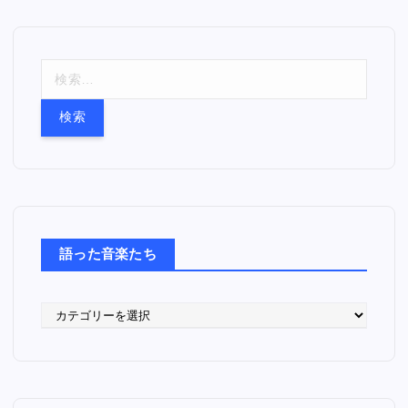
検
索
:
語った音楽たち
語
っ
た
音
楽