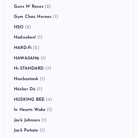
Guns N' Roses
(2)
Gym Class Heroes
(1)
H2O
(2)
Hadouken!
(1)
HARD-Fi
(2)
HAWAIIAN6
(1)
Hi-STANDARD
(7)
Hoobastank
(1)
Hüsker Dü
(1)
HUSKING BEE
(4)
In Hearts Wake
(1)
Jack Johnson
(1)
Jack Peñate
(1)