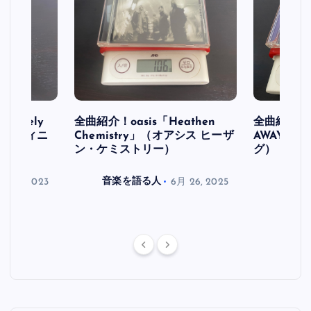
initely
全曲紹介！oasis「Heathen
全曲紹介！oa
ス デフィニ
Chemistry」（オアシス ヒーザ
AWAY」
ン・ケミストリー）
グ）
月 30, 2023
音楽を語る人
6月 26, 2025
音楽を