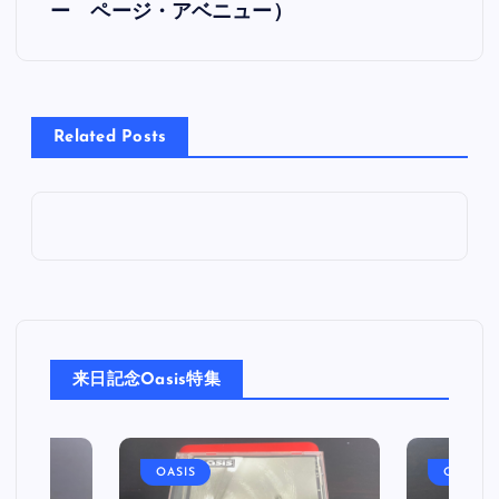
ー ページ・アベニュー）
ナ
ビ
Related Posts
ゲ
ー
シ
ョ
ン
来日記念Oasis特集
OASIS
OASIS