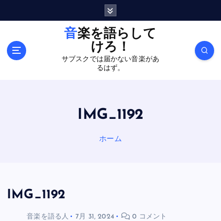
内
容
を
音楽を語らして
ス
けろ！
キ
サブスクでは届かない音楽があ
ッ
るはず。
プ
IMG_1192
ホーム
IMG_1192
音楽を語る人
7月 31, 2024
0 コメント