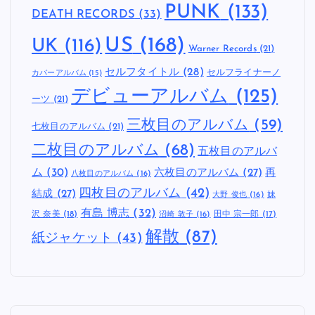
PUNK
(133)
DEATH RECORDS
(33)
US
(168)
UK
(116)
Warner Records
(21)
セルフタイトル
(28)
セルフライナーノ
カバーアルバム
(15)
デビューアルバム
(125)
ーツ
(21)
三枚目のアルバム
(59)
七枚目のアルバム
(21)
二枚目のアルバム
(68)
五枚目のアルバ
ム
(30)
六枚目のアルバム
(27)
再
八枚目のアルバム
(16)
四枚目のアルバム
(42)
結成
(27)
妹
大野 俊也
(16)
有島 博志
(32)
沢 奈美
(18)
田中 宗一郎
(17)
沼崎 敦子
(16)
解散
(87)
紙ジャケット
(43)