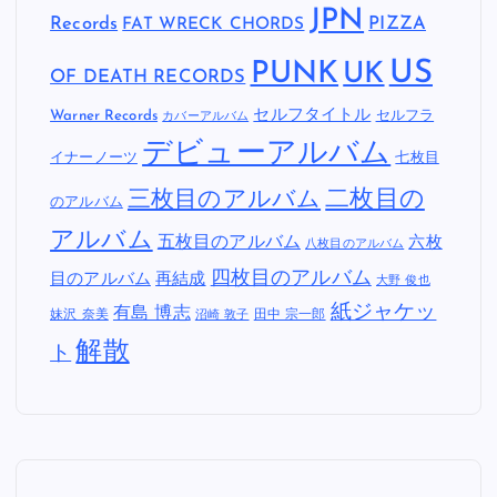
JPN
Records
FAT WRECK CHORDS
PIZZA
US
PUNK
UK
OF DEATH RECORDS
セルフタイトル
Warner Records
セルフラ
カバーアルバム
デビューアルバム
イナーノーツ
七枚目
二枚目の
三枚目のアルバム
のアルバム
アルバム
五枚目のアルバム
六枚
八枚目のアルバム
四枚目のアルバム
目のアルバム
再結成
大野 俊也
紙ジャケッ
有島 博志
妹沢 奈美
田中 宗一郎
沼崎 敦子
解散
ト