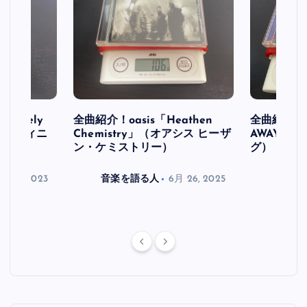
initely
全曲紹介！oasis「Heathen
全曲紹介！oa
ス デフィニ
Chemistry」（オアシス ヒーザ
AWAY」
ン・ケミストリー）
グ）
月 30, 2023
音楽を語る人
6月 26, 2025
音楽を