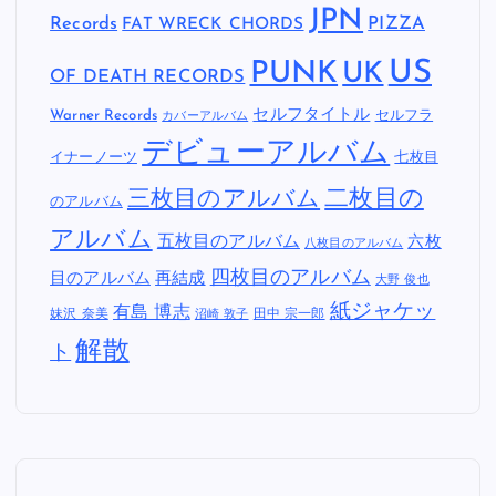
JPN
Records
FAT WRECK CHORDS
PIZZA
US
PUNK
UK
OF DEATH RECORDS
セルフタイトル
Warner Records
セルフラ
カバーアルバム
デビューアルバム
イナーノーツ
七枚目
二枚目の
三枚目のアルバム
のアルバム
アルバム
五枚目のアルバム
六枚
八枚目のアルバム
四枚目のアルバム
目のアルバム
再結成
大野 俊也
紙ジャケッ
有島 博志
妹沢 奈美
田中 宗一郎
沼崎 敦子
解散
ト