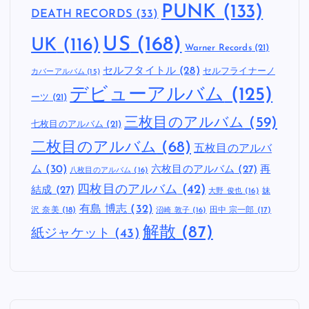
PUNK
(133)
DEATH RECORDS
(33)
US
(168)
UK
(116)
Warner Records
(21)
セルフタイトル
(28)
セルフライナーノ
カバーアルバム
(15)
デビューアルバム
(125)
ーツ
(21)
三枚目のアルバム
(59)
七枚目のアルバム
(21)
二枚目のアルバム
(68)
五枚目のアルバ
ム
(30)
六枚目のアルバム
(27)
再
八枚目のアルバム
(16)
四枚目のアルバム
(42)
結成
(27)
妹
大野 俊也
(16)
有島 博志
(32)
沢 奈美
(18)
田中 宗一郎
(17)
沼崎 敦子
(16)
解散
(87)
紙ジャケット
(43)