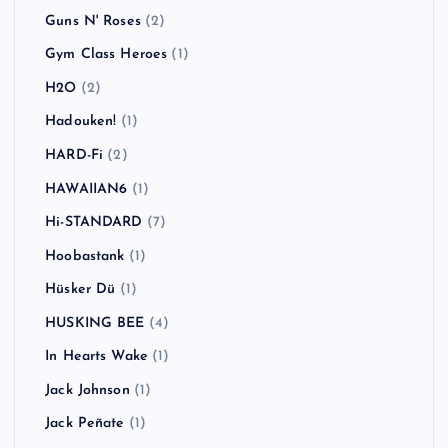
Guns N' Roses
(2)
Gym Class Heroes
(1)
H2O
(2)
Hadouken!
(1)
HARD-Fi
(2)
HAWAIIAN6
(1)
Hi-STANDARD
(7)
Hoobastank
(1)
Hüsker Dü
(1)
HUSKING BEE
(4)
In Hearts Wake
(1)
Jack Johnson
(1)
Jack Peñate
(1)