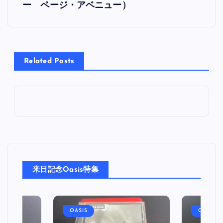
ー ページ・アベニュー）
ナ
ビ
Related Posts
ゲ
ー
シ
ョ
ン
来日記念Oasis特集
OASIS
OASIS