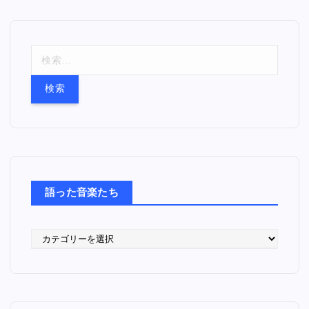
検
索
:
語った音楽たち
語
っ
た
音
楽