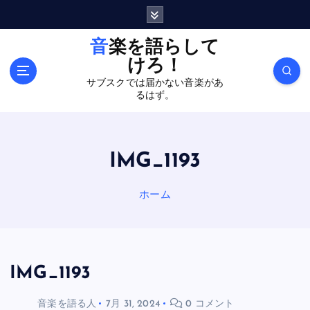
内
容
を
音楽を語らして
ス
けろ！
キ
サブスクでは届かない音楽があ
ッ
るはず。
プ
IMG_1193
ホーム
IMG_1193
音楽を語る人
7月 31, 2024
0 コメント