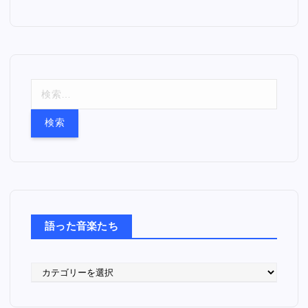
検
索
:
語った音楽たち
語
っ
た