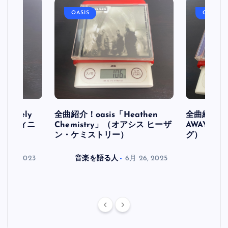
OASIS
OASIS
initely
全曲紹介！oasis「Heathen
全曲紹介！oa
ス デフィニ
Chemistry」（オアシス ヒーザ
AWAY」
ン・ケミストリー）
グ）
月 30, 2023
音楽を語る人
6月 26, 2025
音楽を