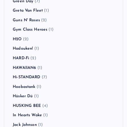
Green Day
(7)
Greta Van Fleet
(1)
Guns N' Roses
(2)
Gym Class Heroes
(1)
H2O
(2)
Hadouken!
(1)
HARD-Fi
(2)
HAWAIIAN6
(1)
Hi-STANDARD
(7)
Hoobastank
(1)
Hüsker Dü
(1)
HUSKING BEE
(4)
In Hearts Wake
(1)
Jack Johnson
(1)