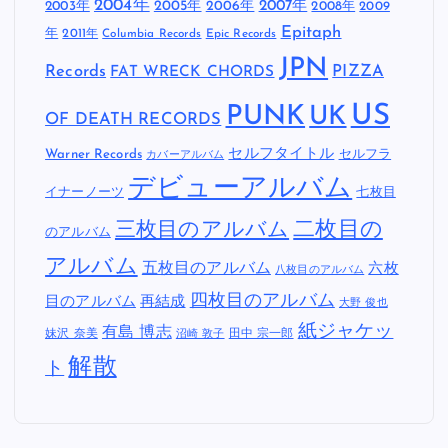
2004年
2005年
2007年
2003年
2006年
2008年
2009
Epitaph
年
2011年
Columbia Records
Epic Records
JPN
Records
FAT WRECK CHORDS
PIZZA
US
PUNK
UK
OF DEATH RECORDS
セルフタイトル
Warner Records
セルフラ
カバーアルバム
デビューアルバム
イナーノーツ
七枚目
二枚目の
三枚目のアルバム
のアルバム
アルバム
五枚目のアルバム
六枚
八枚目のアルバム
四枚目のアルバム
目のアルバム
再結成
大野 俊也
紙ジャケッ
有島 博志
妹沢 奈美
田中 宗一郎
沼崎 敦子
解散
ト