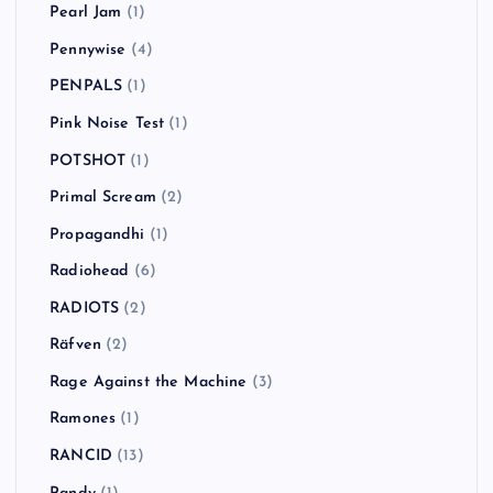
Pearl Jam
(1)
Pennywise
(4)
PENPALS
(1)
Pink Noise Test
(1)
POTSHOT
(1)
Primal Scream
(2)
Propagandhi
(1)
Radiohead
(6)
RADIOTS
(2)
Räfven
(2)
Rage Against the Machine
(3)
Ramones
(1)
RANCID
(13)