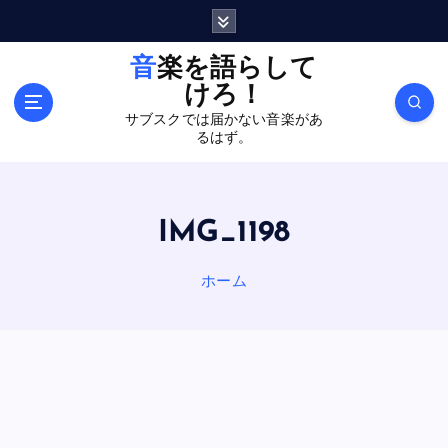
内
容
を
音楽を語らして
ス
けろ！
キ
サブスクでは届かない音楽があ
ッ
るはず。
プ
IMG_1198
ホーム