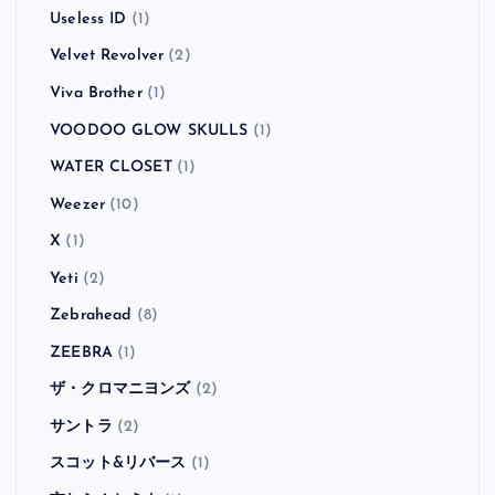
Useless ID
(1)
Velvet Revolver
(2)
Viva Brother
(1)
VOODOO GLOW SKULLS
(1)
WATER CLOSET
(1)
Weezer
(10)
X
(1)
Yeti
(2)
Zebrahead
(8)
ZEEBRA
(1)
ザ・クロマニヨンズ
(2)
サントラ
(2)
スコット&リバース
(1)