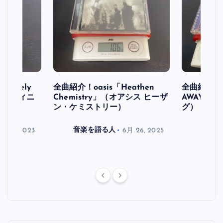
initely
全曲紹介！oasis「Heathen
全曲紹介！oa
ス デフィニ
Chemistry」（オアシス ヒーザ
AWAY」
ン・ケミストリー）
グ）
月 30, 2023
音楽を語る人
6月 26, 2025
音楽を