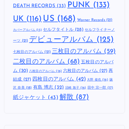
PUNK
(133)
DEATH RECORDS
(33)
US
(168)
UK
(116)
Warner Records
(21)
セルフタイトル
(28)
セルフライナーノ
カバーアルバム
(15)
デビューアルバム
(125)
ーツ
(21)
三枚目のアルバム
(59)
七枚目のアルバム
(21)
二枚目のアルバム
(68)
五枚目のアルバ
ム
(30)
六枚目のアルバム
(27)
再
八枚目のアルバム
(16)
四枚目のアルバム
(42)
結成
(27)
妹
大野 俊也
(16)
有島 博志
(32)
沢 奈美
(18)
田中 宗一郎
(17)
沼崎 敦子
(16)
解散
(87)
紙ジャケット
(43)