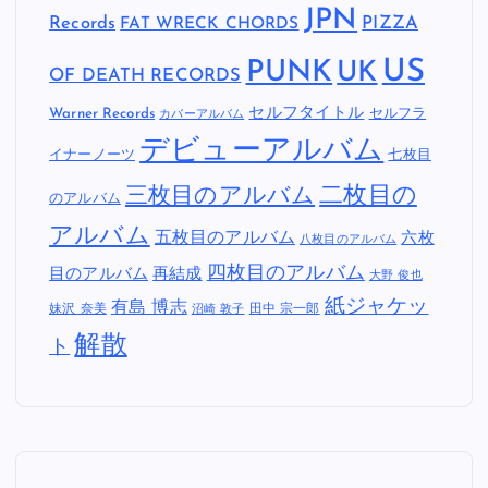
JPN
Records
FAT WRECK CHORDS
PIZZA
US
PUNK
UK
OF DEATH RECORDS
セルフタイトル
Warner Records
セルフラ
カバーアルバム
デビューアルバム
イナーノーツ
七枚目
二枚目の
三枚目のアルバム
のアルバム
アルバム
五枚目のアルバム
六枚
八枚目のアルバム
四枚目のアルバム
目のアルバム
再結成
大野 俊也
紙ジャケッ
有島 博志
妹沢 奈美
田中 宗一郎
沼崎 敦子
解散
ト