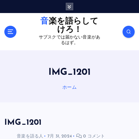
内
容
を
音楽を語らして
ス
けろ！
キ
サブスクでは届かない音楽があ
ッ
るはず。
プ
IMG_1201
ホーム
IMG_1201
音楽を語る人
7月 31, 2024
0 コメント