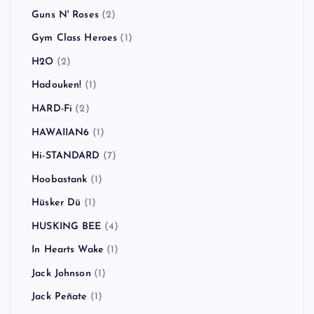
Guns N' Roses
(2)
Gym Class Heroes
(1)
H2O
(2)
Hadouken!
(1)
HARD-Fi
(2)
HAWAIIAN6
(1)
Hi-STANDARD
(7)
Hoobastank
(1)
Hüsker Dü
(1)
HUSKING BEE
(4)
In Hearts Wake
(1)
Jack Johnson
(1)
Jack Peñate
(1)