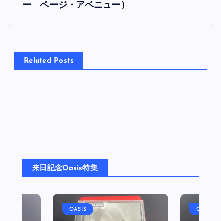
ー ページ・アベニュー）
ナ
ビ
Related Posts
ゲ
ー
シ
ョ
ン
来日記念Oasis特集
OASIS
OASIS