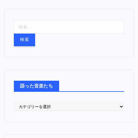
検
索
:
語った音楽たち
語
っ
た
音
楽