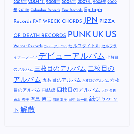
2004年
2005年
2007年
2003年
2006年
2008年
2009
Epitaph
年
2011年
Columbia Records
Epic Records
JPN
Records
FAT WRECK CHORDS
PIZZA
US
PUNK
UK
OF DEATH RECORDS
セルフタイトル
Warner Records
セルフラ
カバーアルバム
デビューアルバム
イナーノーツ
七枚目
二枚目の
三枚目のアルバム
のアルバム
アルバム
五枚目のアルバム
六枚
八枚目のアルバム
四枚目のアルバム
目のアルバム
再結成
大野 俊也
紙ジャケッ
有島 博志
妹沢 奈美
田中 宗一郎
沼崎 敦子
解散
ト