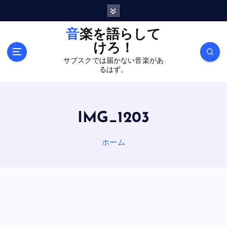
内
容
を
音楽を語らして
ス
けろ！
キ
サブスクでは届かない音楽があ
ッ
るはず。
プ
IMG_1203
ホーム