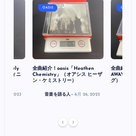
OASIS
OASIS
initely
全曲紹介！oasis「Heathen
全曲紹介！oa
ス デフィニ
Chemistry」（オアシス ヒーザ
AWAY」
ン・ケミストリー）
グ）
月 30, 2023
音楽を語る人
6月 26, 2025
音楽を