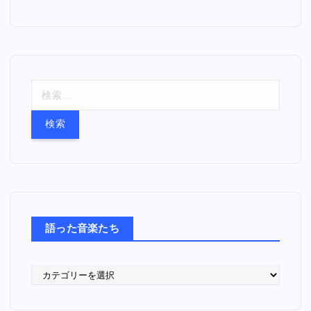
検
索
:
語った音楽たち
語
っ
た