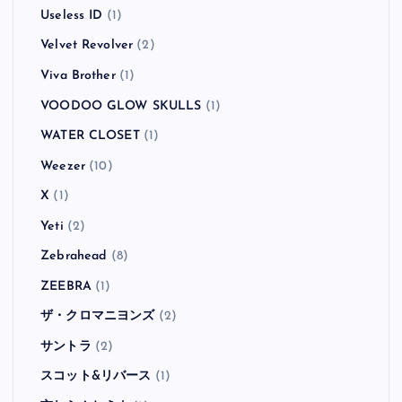
Useless ID
(1)
Velvet Revolver
(2)
Viva Brother
(1)
VOODOO GLOW SKULLS
(1)
WATER CLOSET
(1)
Weezer
(10)
X
(1)
Yeti
(2)
Zebrahead
(8)
ZEEBRA
(1)
ザ・クロマニヨンズ
(2)
サントラ
(2)
スコット&リバース
(1)