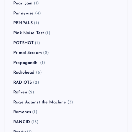
Pearl Jam
(1)
Pennywise
(4)
PENPALS
(1)
Pink Noise Test
(1)
POTSHOT
(1)
Primal Scream
(2)
Propagandhi
(1)
Radiohead
(6)
RADIOTS
(2)
Räfven
(2)
Rage Against the Machine
(3)
Ramones
(1)
RANCID
(13)