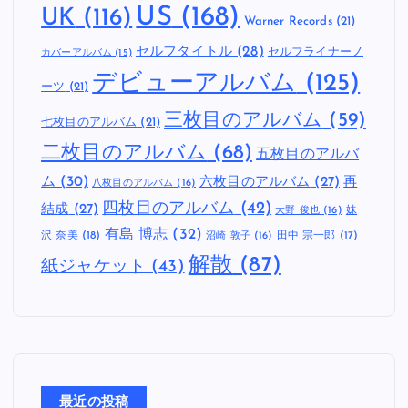
US
(168)
UK
(116)
Warner Records
(21)
セルフタイトル
(28)
セルフライナーノ
カバーアルバム
(15)
デビューアルバム
(125)
ーツ
(21)
三枚目のアルバム
(59)
七枚目のアルバム
(21)
二枚目のアルバム
(68)
五枚目のアルバ
ム
(30)
六枚目のアルバム
(27)
再
八枚目のアルバム
(16)
四枚目のアルバム
(42)
結成
(27)
妹
大野 俊也
(16)
有島 博志
(32)
沢 奈美
(18)
田中 宗一郎
(17)
沼崎 敦子
(16)
解散
(87)
紙ジャケット
(43)
最近の投稿