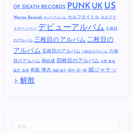
US
PUNK
UK
OF DEATH RECORDS
セルフタイトル
Warner Records
セルフラ
カバーアルバム
デビューアルバム
イナーノーツ
七枚目
二枚目の
三枚目のアルバム
のアルバム
アルバム
五枚目のアルバム
六枚
八枚目のアルバム
四枚目のアルバム
目のアルバム
再結成
大野 俊也
紙ジャケッ
有島 博志
妹沢 奈美
田中 宗一郎
沼崎 敦子
解散
ト
検
索