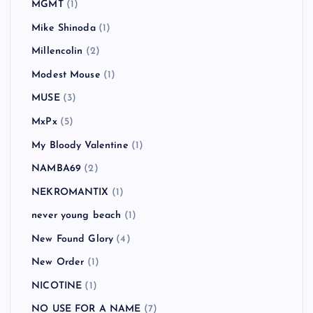
MGMT
(1)
Mike Shinoda
(1)
Millencolin
(2)
Modest Mouse
(1)
MUSE
(3)
MxPx
(5)
My Bloody Valentine
(1)
NAMBA69
(2)
NEKROMANTIX
(1)
never young beach
(1)
New Found Glory
(4)
New Order
(1)
NICOTINE
(1)
NO USE FOR A NAME
(7)