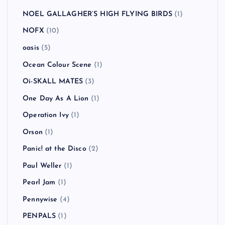
NOEL GALLAGHER’S HIGH FLYING BIRDS
(1)
NOFX
(10)
oasis
(5)
Ocean Colour Scene
(1)
Oi-SKALL MATES
(3)
One Day As A Lion
(1)
Operation Ivy
(1)
Orson
(1)
Panic! at the Disco
(2)
Paul Weller
(1)
Pearl Jam
(1)
Pennywise
(4)
PENPALS
(1)