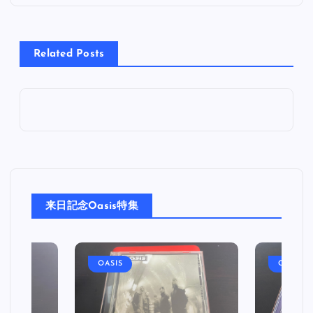
ナ
Related Posts
ビ
ゲ
ー
シ
ョ
来日記念Oasis特集
ン
OASIS
OASIS