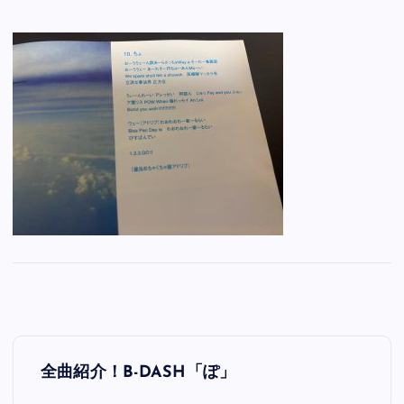
投
全曲紹介！B-DASH「ぽ」
稿