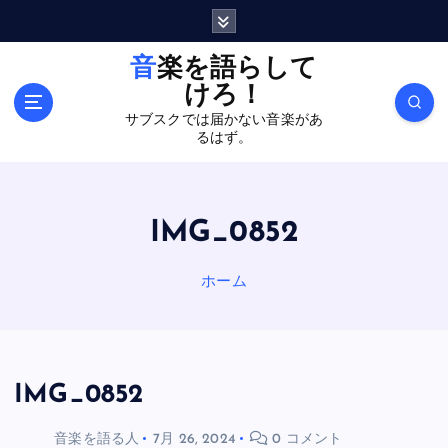
内
容
を
音楽を語らして
ス
けろ！
キ
サブスクでは届かない音楽があ
ッ
るはず。
プ
IMG_0852
ホーム
IMG_0852
音楽を語る人
7月 26, 2024
0 コメント