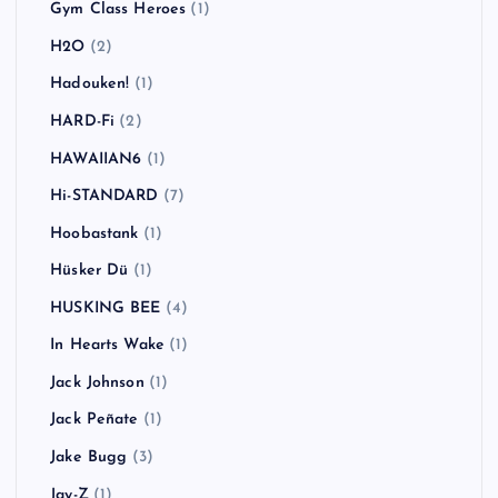
Gym Class Heroes
(1)
H2O
(2)
Hadouken!
(1)
HARD-Fi
(2)
HAWAIIAN6
(1)
Hi-STANDARD
(7)
Hoobastank
(1)
Hüsker Dü
(1)
HUSKING BEE
(4)
In Hearts Wake
(1)
Jack Johnson
(1)
Jack Peñate
(1)
Jake Bugg
(3)
Jay-Z
(1)