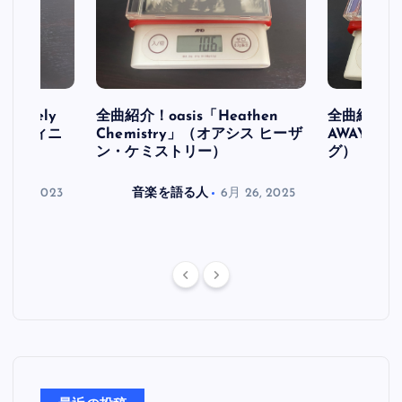
initely
全曲紹介！oasis「Heathen
全曲紹介！oa
ス デフィニ
Chemistry」（オアシス ヒーザ
AWAY」
ン・ケミストリー）
グ）
月 30, 2023
音楽を語る人
6月 26, 2025
音楽を