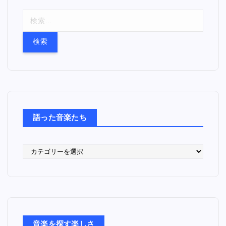
検
索
:
語った音楽たち
語
っ
た
音
楽
た
ち
音楽を探す楽しさ