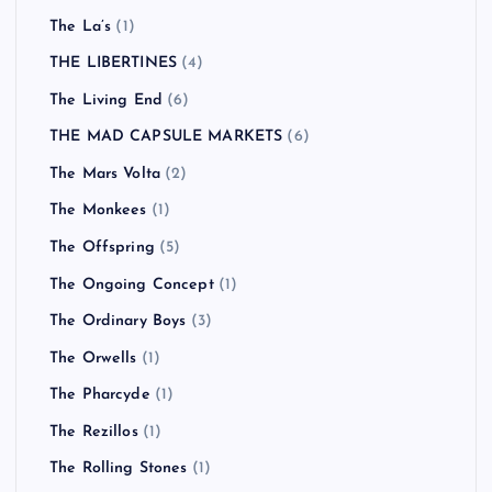
The La’s
(1)
THE LIBERTINES
(4)
The Living End
(6)
THE MAD CAPSULE MARKETS
(6)
The Mars Volta
(2)
The Monkees
(1)
The Offspring
(5)
The Ongoing Concept
(1)
The Ordinary Boys
(3)
The Orwells
(1)
The Pharcyde
(1)
The Rezillos
(1)
The Rolling Stones
(1)