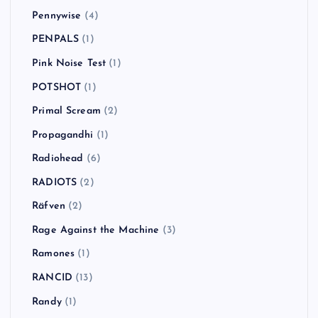
Pennywise
(4)
PENPALS
(1)
Pink Noise Test
(1)
POTSHOT
(1)
Primal Scream
(2)
Propagandhi
(1)
Radiohead
(6)
RADIOTS
(2)
Räfven
(2)
Rage Against the Machine
(3)
Ramones
(1)
RANCID
(13)
Randy
(1)