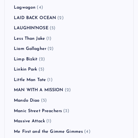
Lagwagon
(4)
LAID BACK OCEAN
(2)
LAUGHIN'NOSE
(5)
Less Than Jake
(1)
Liam Gallagher
(2)
Limp Bizkit
(2)
Linkin Park
(5)
Little Man Tate
(1)
MAN WITH A MISSION
(2)
Mando Diao
(5)
Manic Street Preachers
(3)
Massive Attack
(1)
Me First and the Gimme Gimmes
(4)