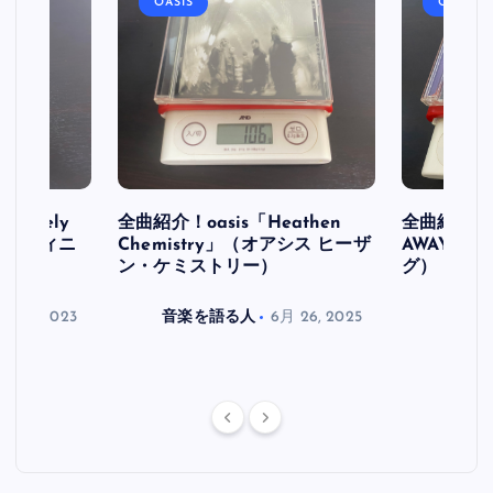
OASIS
OASIS
initely
全曲紹介！oasis「Heathen
全曲紹介！oa
ス デフィニ
Chemistry」（オアシス ヒーザ
AWAY」
ン・ケミストリー）
グ）
月 30, 2023
音楽を語る人
6月 26, 2025
音楽を