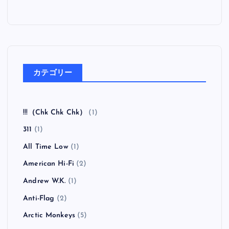
カテゴリー
!!!（Chk Chk Chk）
(1)
311
(1)
All Time Low
(1)
American Hi-Fi
(2)
Andrew W.K.
(1)
Anti-Flag
(2)
Arctic Monkeys
(5)