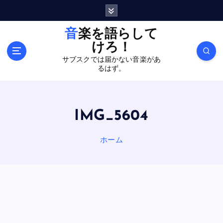
内
容
を
音楽を語らして
ス
けろ！
キ
サブスクでは届かない音楽があ
ッ
るはず。
プ
IMG_5604
ホーム