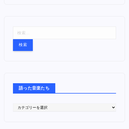
検
索
:
語った音楽たち
語
っ
た
音