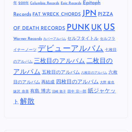
Epitaph
年
2011年
Columbia Records
Epic Records
JPN
Records
FAT WRECK CHORDS
PIZZA
US
PUNK
UK
OF DEATH RECORDS
セルフタイトル
Warner Records
セルフラ
カバーアルバム
デビューアルバム
イナーノーツ
七枚目
二枚目の
三枚目のアルバム
のアルバム
アルバム
五枚目のアルバム
六枚
八枚目のアルバム
四枚目のアルバム
目のアルバム
再結成
大野 俊也
紙ジャケッ
有島 博志
妹沢 奈美
田中 宗一郎
沼崎 敦子
解散
ト