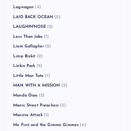
Lagwagon
(4)
LAID BACK OCEAN
(2)
LAUGHIN'NOSE
(5)
Less Than Jake
(1)
Liam Gallagher
(2)
Limp Bizkit
(2)
Linkin Park
(5)
Little Man Tate
(1)
MAN WITH A MISSION
(2)
Mando Diao
(5)
Manic Street Preachers
(3)
Massive Attack
(1)
Me First and the Gimme Gimmes
(4)