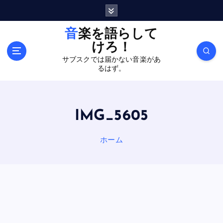
内
容
を
音楽を語らして
ス
けろ！
キ
サブスクでは届かない音楽があ
ッ
るはず。
プ
IMG_5605
ホーム