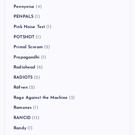
Pennywise
(4)
PENPALS
(1)
Pink Noise Test
(1)
POTSHOT
(1)
Primal Scream
(2)
Propagandhi
(1)
Radiohead
(6)
RADIOTS
(2)
Räfven
(2)
Rage Against the Machine
(3)
Ramones
(1)
RANCID
(13)
Randy
(1)