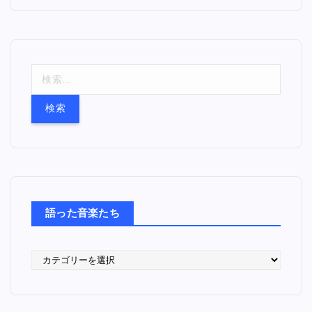
検
索
:
語った音楽たち
語
っ
た
音