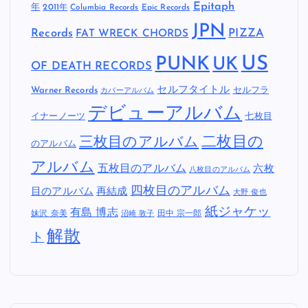
Epitaph
年
2011年
Columbia Records
Epic Records
JPN
Records
FAT WRECK CHORDS
PIZZA
US
PUNK
UK
OF DEATH RECORDS
セルフタイトル
Warner Records
セルフラ
カバーアルバム
デビューアルバム
イナーノーツ
七枚目
二枚目の
三枚目のアルバム
のアルバム
アルバム
五枚目のアルバム
六枚
八枚目のアルバム
四枚目のアルバム
目のアルバム
再結成
大野 俊也
紙ジャケッ
有島 博志
妹沢 奈美
田中 宗一郎
沼崎 敦子
解散
ト