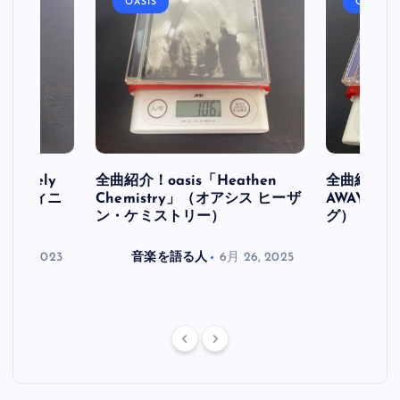
OASIS
OASIS
initely
全曲紹介！oasis「Heathen
全曲紹介！oa
ス デフィニ
Chemistry」（オアシス ヒーザ
AWAY」
ン・ケミストリー）
グ）
月 30, 2023
音楽を語る人
6月 26, 2025
音楽を