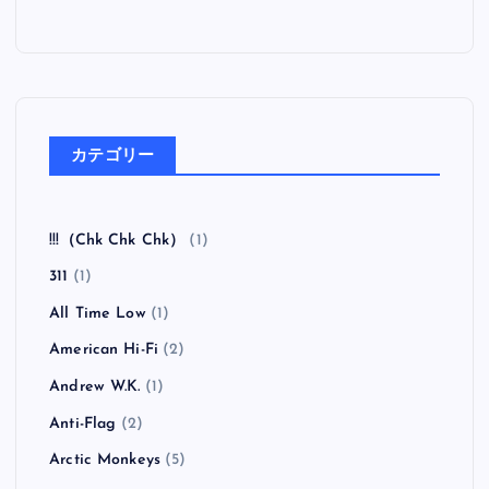
カテゴリー
!!!（Chk Chk Chk）
(1)
311
(1)
All Time Low
(1)
American Hi-Fi
(2)
Andrew W.K.
(1)
Anti-Flag
(2)
Arctic Monkeys
(5)