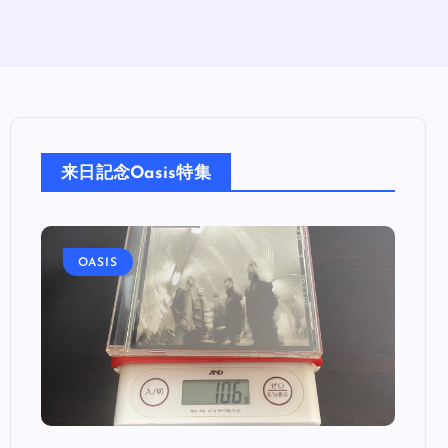
来日記念Oasis特集
OASIS
OA