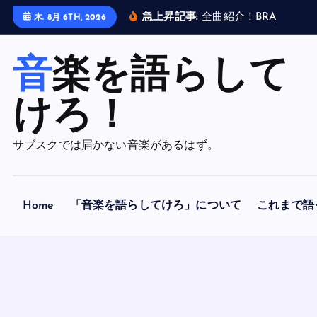
内
急上昇記事:
全
曲
紹
介
！
B
R
A
H
M
A
N
木. 8月 6TH, 2026
容
を
音楽を語らして
ス
キ
ッ
けろ！
プ
サブスクでは届かない音楽があるはず。
Home
「音楽を語らしてけろ」について
これまで語