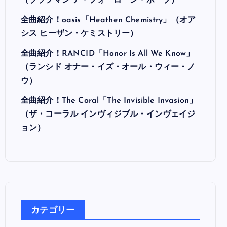
最近の投稿
全曲紹介！Hi-STANDARD「MAKING THE
ROAD」（ハイ・スタンダード メイキング・
ザ・ロード）
全曲紹介！BRAHMAN「A FORLORN HOPE」
（ブラフマン ア・フォーローン・ホープ）
全曲紹介！oasis「Heathen Chemistry」（オア
シス ヒーザン・ケミストリー）
全曲紹介！RANCID「Honor Is All We Know」
（ランシド オナー・イズ・オール・ウィー・ノ
ウ）