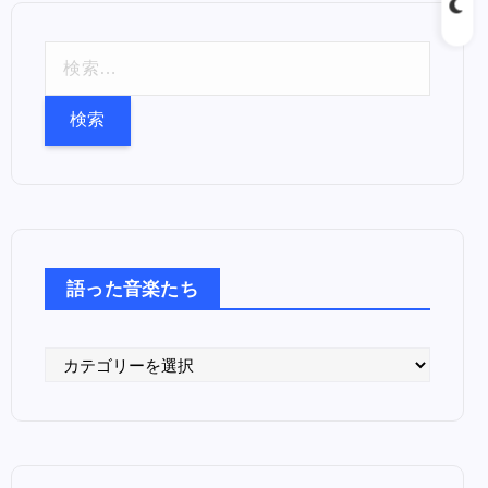
検
索
:
語った音楽たち
語
っ
た
音
楽