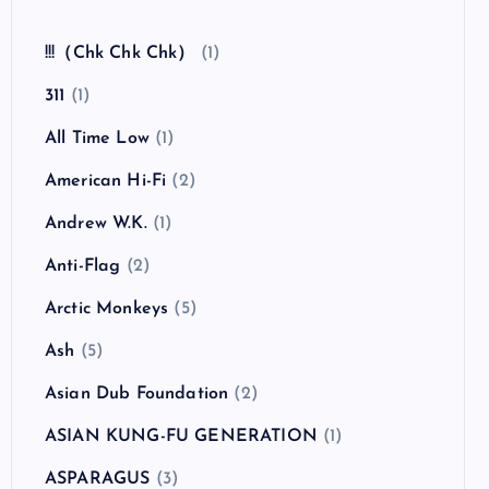
全曲紹介！The Coral「The Invisible Invasion」
（ザ・コーラル インヴィジブル・インヴェイジ
ョン）
カテゴリー
!!!（Chk Chk Chk）
(1)
311
(1)
All Time Low
(1)
American Hi-Fi
(2)