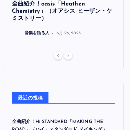
全曲紹介！oasis「Heathen
全曲紹
リ
Chemistry」（オアシス ヒーザン・ケ
（オ
ミストリー）
音楽を語る人
6月 26, 2025
最近の投稿
全曲紹介！Hi-STANDARD「MAKING THE
ROAD」（ハイ・スタンダード メイキング・